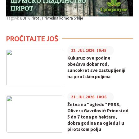
Tagovi:
UOPK Pirot
Privredna komora Srbije
PROČITAJTE JOŠ
22. JUL 2026. 10:45
Kukuruz ove godine
obećava dobar rod,
suncokret sve zastupljeniji
na pirotskim poljima
21. JUL 2026. 10:36
Žetva na "ogledu" PSSS,
Olivera Gavrilović: Prinosi od
5 do 7 tona po hektaru,
dobra godina na ogledu i u
pirotskom polju