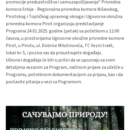
promocije preduzetništva i samozapošljavanja“ Privredna
komora Srbije - Regionalna privredna komora Nišavskog,
Pirotskog i Topličkog upravnog okruga i Ugovorna okružna
privredna komora Pirot organizuju predstavljanje
Programa 24.01.2025. godine (petak) sa početkom u 12.00
časova, u prostorijama Ugovorne okružne privredne komore
Pirot, u Pirotu, ul. Dobrice Milutinovića, TC Vezni trakt,
lokal br. 5, i poziva vas da prisustvujete događaju.
Učesnici događaja će biti u prilici da se upoznaju sa svim
detaljima vezanim za Program, načinom prijave za učešće u
Programu, potrebnom dokumentacijom za prijavu, kao i da
postavite pitanja u vezi sa Pogramom.