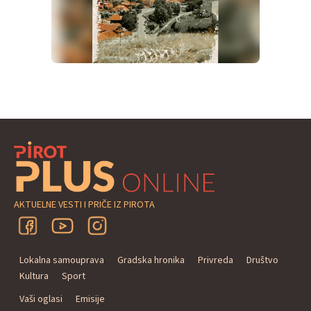
AKTUELNE VESTI I PRIČE IZ PIROTA
Lokalna samouprava
Gradska hronika
Privreda
Društvo
Kultura
Sport
Vaši oglasi
Emisije