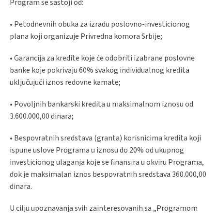
Program se sastoji od:
• Petodnevnih obuka za izradu poslovno-investicionog
plana koji organizuje Privredna komora Srbije;
• Garancija za kredite koje će odobriti izabrane poslovne
banke koje pokrivaju 60% svakog individualnog kredita
uključujući iznos redovne kamate;
• Povoljnih bankarski kredita u maksimalnom iznosu od
3.600.000,00 dinara;
• Bespovratnih sredstava (granta) korisnicima kredita koji
ispune uslove Programa u iznosu do 20% od ukupnog
investicionog ulaganja koje se finansira u okviru Programa,
dok je maksimalan iznos bespovratnih sredstava 360.000,00
dinara.
U cilju upoznavanja svih zainteresovanih sa „Programom