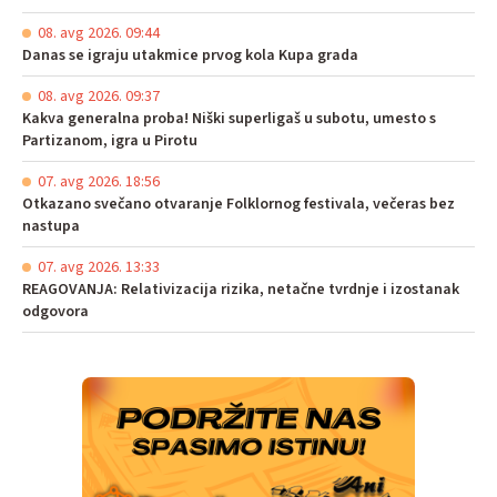
08. avg 2026. 09:44
Danas se igraju utakmice prvog kola Kupa grada
08. avg 2026. 09:37
Kakva generalna proba! Niški superligaš u subotu, umesto s
Partizanom, igra u Pirotu
07. avg 2026. 18:56
Otkazano svečano otvaranje Folklornog festivala, večeras bez
nastupa
07. avg 2026. 13:33
REAGOVANJA: Relativizacija rizika, netačne tvrdnje i izostanak
odgovora