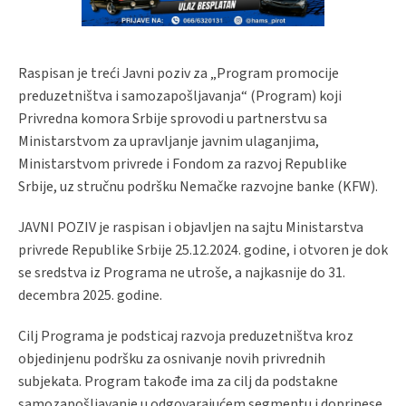
Raspisan je treći Javni poziv za „Program promocije
preduzetništva i samozapošljavanja“ (Program) koji
Privredna komora Srbije sprovodi u partnerstvu sa
Ministarstvom za upravljanje javnim ulaganjima,
Ministarstvom privrede i Fondom za razvoj Republike
Srbije, uz stručnu podršku Nemačke razvojne banke (KFW).
JAVNI POZIV je raspisan i objavljen na sajtu Ministarstva
privrede Republike Srbije 25.12.2024. godine, i otvoren je dok
se sredstva iz Programa ne utroše, a najkasnije do 31.
decembra 2025. godine.
Cilj Programa je podsticaj razvoja preduzetništva kroz
objedinjenu podršku za osnivanje novih privrednih
subjekata. Program takođe ima za cilj da podstakne
samozapošljavanje u odgovarajućem segmentu i doprinese