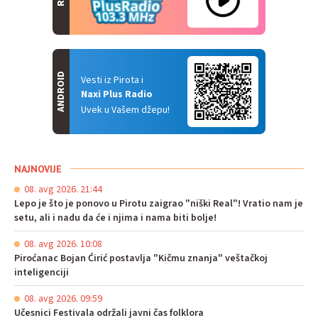
ANDROID
Vesti iz Pirota i
Naxi Plus Radio
Uvek u Vašem džepu!
NAJNOVIJE
08. avg 2026. 21:44
Lepo je što je ponovo u Pirotu zaigrao "niški Real"! Vratio nam je
setu, ali i nadu da će i njima i nama biti bolje!
08. avg 2026. 10:08
Piroćanac Bojan Ćirić postavlja "Kičmu znanja" veštačkoj
inteligenciji
08. avg 2026. 09:59
Učesnici Festivala održali javni čas folklora