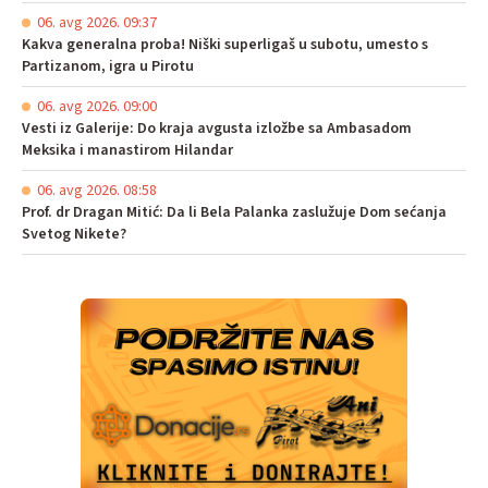
06. avg 2026. 09:37
Kakva generalna proba! Niški superligaš u subotu, umesto s
Partizanom, igra u Pirotu
06. avg 2026. 09:00
Vesti iz Galerije: Do kraja avgusta izložbe sa Ambasadom
Meksika i manastirom Hilandar
06. avg 2026. 08:58
Prof. dr Dragan Mitić: Da li Bela Palanka zaslužuje Dom sećanja
Svetog Nikete?