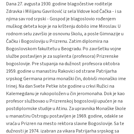
Dana 27. avgusta 1930. godine blagočestive roditelje
Zdravka i Milijanu Gavrilović iz sela Vidove kod Čačka - i sa
njima sav rod srpski - Gospod je blagoslovio rođenjem
muškog deteta koje je na krštenju dobilo ime Miroslav. U
rodnom selu završio je osnovnu školu, a posle Gimnazije u
Čačku i Bogosloviju u Prizrenu. Zatim diplomira na
Bogoslovskom fakultetu u Beogradu. Po završetku vojne
službe postavljen je za suplenta (profesora) Prizrenske
bogoslovije. Pre stupanja na dužnost profesora oktobra
1959. godine u manastiru Rakovici od strane Patrijarha
srpskog Germana prima monaški čin, dobivši monaško ime
Irinej. Na dan Svete Petke iste godine u crkvi Ružici na
Кalemegdanu je rukopoložen u čin jeromonaha. Dok je kao
profesor službovao u Prizrenskoj bogosloviji upućen je na
postdiplomske studije u Atinu. Za upravnika Monaške škole
u manastiru Ostrogu postavljen je 1969. godine, odakle se
vraća u Prizren na mesto rektora slavne Bogoslovije. Sa te
dužnosti je 1974. izabran za vikara Patrijarha srpskog sa