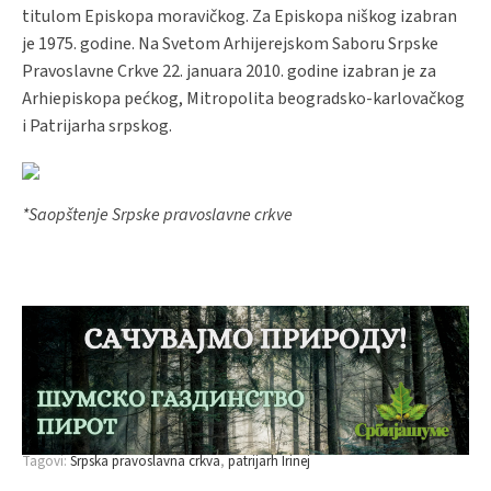
titulom Episkopa moravičkog. Za Episkopa niškog izabran
je 1975. godine. Na Svetom Arhijerejskom Saboru Srpske
Pravoslavne Crkve 22. januara 2010. godine izabran je za
Arhiepiskopa pećkog, Mitropolita beogradsko-karlovačkog
i Patrijarha srpskog.
*Saopštenje Srpske pravoslavne crkve
Tagovi:
Srpska pravoslavna crkva
patrijarh Irinej