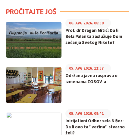
PROČITAJTE JOŠ
06. AVG 2026. 08:58
Prof. dr Dragan Mitić: Da li
Bela Palanka zaslužuje Dom
sećanja Svetog Nikete?
05. AVG 2026. 12:57
Održana javna rasprava o
izmenama ZOSOV-a
05. AVG 2026. 09:42
Inicijativni Odbor sela Nišor:
Da li ovo ta "većina" stvarno
želi?