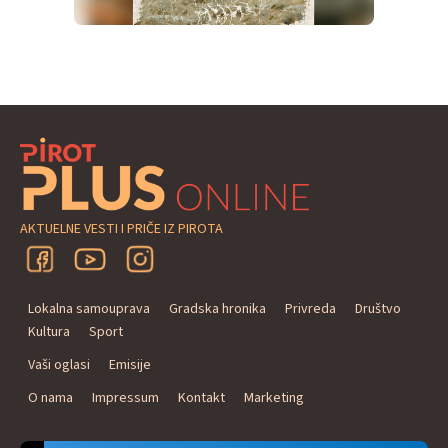
AKTUELNE VESTI I PRIČE IZ PIROTA
Lokalna samouprava
Gradska hronika
Privreda
Društvo
Kultura
Sport
Vaši oglasi
Emisije
O nama
Impressum
Kontakt
Marketing