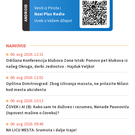
ANDROID
Vesti iz Pirota i
Naxi Plus Radio
Uvek u Vašem džepu!
NAJNOVIJE
06. avg 2026. 12:31
Održana Konferencija klubova Zone Istok: Ponovo pet klubova iz
našeg Okruga, derbi Jedinstvo - Hajduk Veljko!
06. avg 2026. 12:01
Opština Dimitrovgrad: Zbog izlivanja mazuta, ne prilazite Nišavi
kod mesta akcidenta
06. avg 2026. 10:13
ČOVEK i AI (8): Kako sam te doživeo i razumeo, Nenade Paunoviću
(Ispovest mašine o čoveku)?
06. avg 2026. 09:46
NA LICU MESTA: Sramota i dalje traje!