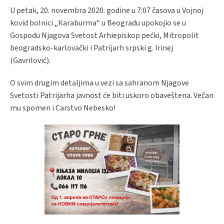
U petak, 20. novembra 2020. godine u 7:07 časova u Vojnoj
kovid bolnici „Кaraburma“ u Beogradu upokojio se u
Gospodu Njagova Svetost Arhiepiskop pećki, Mitropolit
beogradsko-karlovački i Patrijarh srpski g. Irinej
(Gavrilović).
O svim drugim detaljima u vezi sa sahranom Njagove
Svetosti Patrijarha javnost će biti uskoro obaveštena. Večan
mu spomen i Carstvo Nebesko!