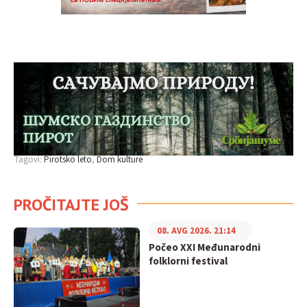
Tagovi:
Pirotsko leto
Dom kulture
PROČITAJTE JOŠ
08. AVG 2026. 21:14
Počeo XXI Međunarodni
folklorni festival