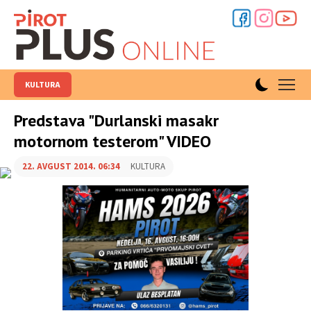
KULTURA
Predstava "Durlanski masakr
motornom testerom" VIDEO
22. AVGUST 2014. 06:34
KULTURA