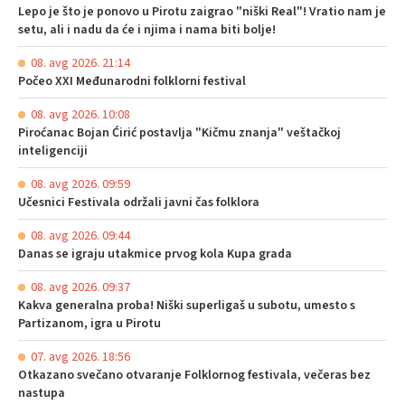
Lepo je što je ponovo u Pirotu zaigrao "niški Real"! Vratio nam je
setu, ali i nadu da će i njima i nama biti bolje!
08. avg 2026. 21:14
Počeo XXI Međunarodni folklorni festival
08. avg 2026. 10:08
Piroćanac Bojan Ćirić postavlja "Kičmu znanja" veštačkoj
inteligenciji
08. avg 2026. 09:59
Učesnici Festivala održali javni čas folklora
08. avg 2026. 09:44
Danas se igraju utakmice prvog kola Kupa grada
08. avg 2026. 09:37
Kakva generalna proba! Niški superligaš u subotu, umesto s
Partizanom, igra u Pirotu
07. avg 2026. 18:56
Otkazano svečano otvaranje Folklornog festivala, večeras bez
nastupa