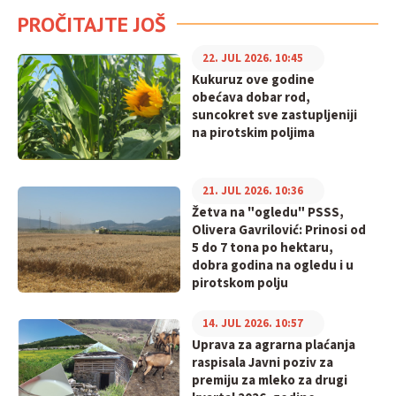
PROČITAJTE JOŠ
22. JUL 2026. 10:45
Kukuruz ove godine
obećava dobar rod,
suncokret sve zastupljeniji
na pirotskim poljima
21. JUL 2026. 10:36
Žetva na "ogledu" PSSS,
Olivera Gavrilović: Prinosi od
5 do 7 tona po hektaru,
dobra godina na ogledu i u
pirotskom polju
14. JUL 2026. 10:57
Uprava za agrarna plaćanja
raspisala Javni poziv za
premiju za mleko za drugi