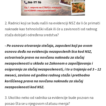
2. Radnici koji se budu našli na evidenciji NSZ da li će primati
naknade kao tehnološki višak ili će u zavisnosti od radnog
staža dobijati određena sredstva?
- Po osnovu otvaranja stečaja, zaposleni koji po ovom
osnovu dođu na evidenciju nezaposlenih lica kod NSZ,
ostvarivaće pravo na novčanu naknadu za slučaj
nezaposlenosti u skladu sa Zakonom o zapošljavanju i
osiguranju za slučaj nezaposlenosti, i to u trajanju od 3 – 12
meseci, zavisno od godina radnog staža i prethodno
korišćenog prava na novčanu naknadu za slučaj
nezaposlenosti kod NSZ.
3. Ukoliko neko od radnika sa evidencije bude pozvan na
posao šta se u njegovom statusu menja?