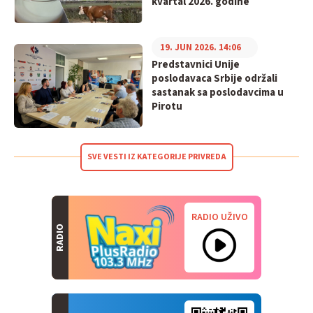
kvartal 2026. godine
19. JUN 2026. 14:06
Predstavnici Unije
poslodavaca Srbije održali
sastanak sa poslodavcima u
Pirotu
SVE VESTI IZ KATEGORIJE PRIVREDA
RADIO UŽIVO
RADIO