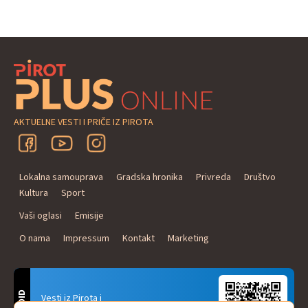
AKTUELNE VESTI I PRIČE IZ PIROTA
Lokalna samouprava
Gradska hronika
Privreda
Društvo
Kultura
Sport
Vaši oglasi
Emisije
O nama
Impressum
Kontakt
Marketing
Vesti iz Pirota i