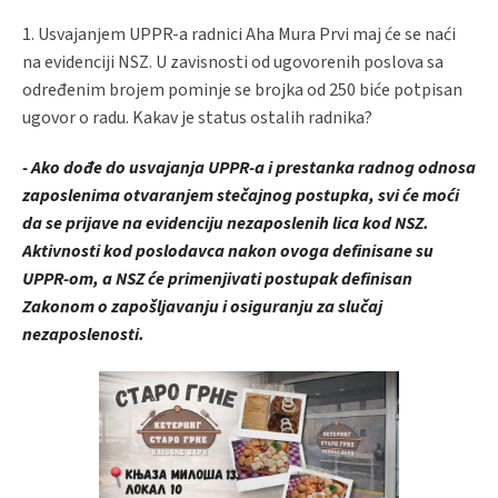
1. Usvajanjem UPPR-a radnici Aha Mura Prvi maj će se naći
na evidenciji NSZ. U zavisnosti od ugovorenih poslova sa
određenim brojem pominje se brojka od 250 biće potpisan
ugovor o radu. Kakav je status ostalih radnika?
- Ako dođe do usvajanja UPPR-a i prestanka radnog odnosa
zaposlenima otvaranjem stečajnog postupka, svi će moći
da se prijave na evidenciju nezaposlenih lica kod NSZ.
Aktivnosti kod poslodavca nakon ovoga definisane su
UPPR-om, a NSZ će primenjivati postupak definisan
Zakonom o zapošljavanju i osiguranju za slučaj
nezaposlenosti.