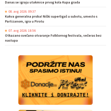
Danas se igraju utakmice prvog kola Kupa grada
08. avg 2026. 09:37
Kakva generalna proba! Niški superligaš u subotu, umesto s
Partizanom, igra u Pirotu
07. avg 2026. 18:56
Otkazano svečano otvaranje Folklornog festivala, večeras bez
nastupa