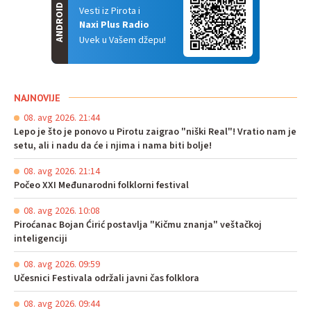
ANDROID
Vesti iz Pirota i
Naxi Plus Radio
Uvek u Vašem džepu!
NAJNOVIJE
08. avg 2026. 21:44
Lepo je što je ponovo u Pirotu zaigrao "niški Real"! Vratio nam je
setu, ali i nadu da će i njima i nama biti bolje!
08. avg 2026. 21:14
Počeo XXI Međunarodni folklorni festival
08. avg 2026. 10:08
Piroćanac Bojan Ćirić postavlja "Kičmu znanja" veštačkoj
inteligenciji
08. avg 2026. 09:59
Učesnici Festivala održali javni čas folklora
08. avg 2026. 09:44