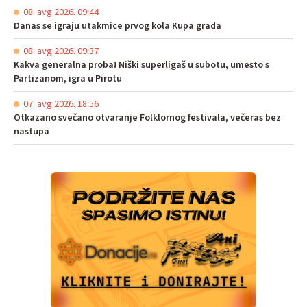
08. avg 2026. 09:44
Danas se igraju utakmice prvog kola Kupa grada
08. avg 2026. 09:37
Kakva generalna proba! Niški superligaš u subotu, umesto s
Partizanom, igra u Pirotu
07. avg 2026. 18:56
Otkazano svečano otvaranje Folklornog festivala, večeras bez
nastupa