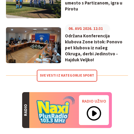
umesto s Partizanom, igra u
Pirotu
06. AVG 2026. 12:31
Održana Konferencija
klubova Zone Istok: Ponovo
pet klubova iz našeg
Okruga, derbi Jedinstvo -
Hajduk Veljko!
SVE VESTI IZ KATEGORIJE SPORT
RADIO UŽIVO
RADIO