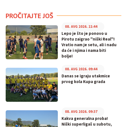
PROČITAJTE JOŠ
08. AVG 2026. 21:44
Lepo je što je ponovo u
Pirotu zaigrao "niški Real"!
Vratio nam je setu, ali i nadu
da će i njima i nama biti
bolje!
08. AVG 2026. 09:44
Danas se igraju utakmice
prvog kola Kupa grada
08. AVG 2026. 09:37
Kakva generalna proba!
Niški superligaš u subotu,