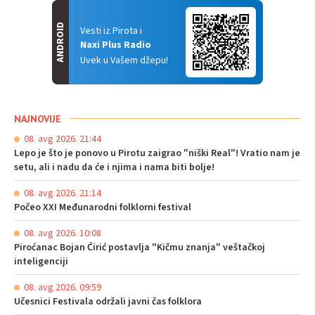
ANDROID
Vesti iz Pirota i
Naxi Plus Radio
Uvek u Vašem džepu!
NAJNOVIJE
08. avg 2026. 21:44
Lepo je što je ponovo u Pirotu zaigrao "niški Real"! Vratio nam je
setu, ali i nadu da će i njima i nama biti bolje!
08. avg 2026. 21:14
Počeo XXI Međunarodni folklorni festival
08. avg 2026. 10:08
Piroćanac Bojan Ćirić postavlja "Kičmu znanja" veštačkoj
inteligenciji
08. avg 2026. 09:59
Učesnici Festivala održali javni čas folklora