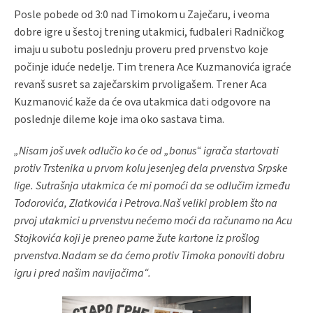
Posle pobede od 3:0 nad Timokom u Zaječaru, i veoma
dobre igre u šestoj trening utakmici, fudbaleri Radničkog
imaju u subotu poslednju proveru pred prvenstvo koje
počinje iduće nedelje. Tim trenera Ace Kuzmanovića igraće
revanš susret sa zaječarskim prvoligašem. Trener Aca
Kuzmanović kaže da će ova utakmica dati odgovore na
poslednje dileme koje ima oko sastava tima.
„Nisam još uvek odlučio ko će od „bonus“ igrača startovati
protiv Trstenika u prvom kolu jesenjeg dela prvenstva Srpske
lige. Sutrašnja utakmica će mi pomoći da se odlučim između
Todorovića, Zlatkovića i Petrova.Naš veliki problem što na
prvoj utakmici u prvenstvu nećemo moći da računamo na Acu
Stojkovića koji je preneo parne žute kartone iz prošlog
prvenstva.Nadam se da ćemo protiv Timoka ponoviti dobru
igru i pred našim navijačima“.