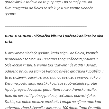
građevinskih radova na trupu pruge i na samoj pruzi od
Dimitrovgrada do Dolca se očekuje u ovo vreme sledeće
godine.
__________________________________________
DRUGA GODINA - Sićevačka klisura i početak obilaznice oko
Niša.
U ovo vreme sledeće godine, kada stignu do Dolca, krenuće
neprekidni "zatvor" od 100 dana zbog složenosti poslova u
Sićevackoj klisuri. U vreme tog "zatvora" će raditi i Đeram,
odnosno prugu od stanice Pirot do bivšeg gradskog kupališta. I
tu su složeniji radovi, jer kod putnog prelaza i podvožnjaka u
Đeramu postavljaju most kako bi sve saobraćajnice prošle
ispod pruge s dovoljnim gabaritom za sva drumska vozila,
tako da neće biti putnog prelaza, već samo podvožnjaka.
Dakle, sve putne prelaze preskaču i prugu na njima rade kad
zatvaraju zbog Sićevačke klisure na 100 dana. Tada će raditi