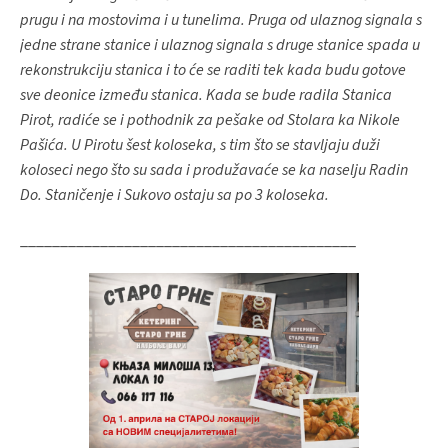
prugu i na mostovima i u tunelima. Pruga od ulaznog signala s
jedne strane stanice i ulaznog signala s druge stanice spada u
rekonstrukciju stanica i to će se raditi tek kada budu gotove
sve deonice između stanica. Kada se bude radila Stanica
Pirot, radiće se i pothodnik za pešake od Stolara ka Nikole
Pašića. U Pirotu šest koloseka, s tim što se stavljaju duži
koloseci nego što su sada i produžavaće se ka naselju Radin
Do. Staničenje i Sukovo ostaju sa po 3 koloseka.
__________________________________________