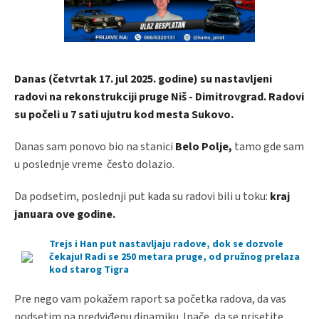
Danas (četvrtak 17. jul 2025. godine) su nastavljeni
radovi na rekonstrukciji pruge Niš - Dimitrovgrad. Radovi
su počeli u 7 sati ujutru kod mesta Sukovo.
Danas sam ponovo bio na stanici
Belo Polje,
tamo gde sam
u poslednje vreme često dolazio.
Da podsetim, poslednji put kada su radovi bili u toku:
kraj
januara ove godine.
Trejs i Han put nastavljaju radove, dok se dozvole
čekaju! Radi se 250 metara pruge, od pružnog prelaza
kod starog Tigra
Pre nego vam pokažem raport sa početka radova, da vas
podsetim na predviđenu dinamiku. Inače, da se prisetite,