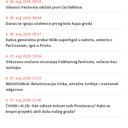
08. avg 2026. 09:59
Učesnici Festivala održali javni čas folklora
08. avg 2026. 09:44
Danas se igraju utakmice prvog kola Kupa grada
08. avg 2026. 09:37
Kakva generalna proba! Niški superligaš u subotu, umesto s
Partizanom, igra u Pirotu
07. avg 2026. 18:56
Otkazano svečano otvaranje Folklornog festivala, večeras bez
nastupa
07. avg 2026. 13:33
REAGOVANJA: Relativizacija rizika, netačne tvrdnje i izostanak
odgovora
07. avg 2026. 11:00
ČOVEK i AI (9): Gde odlaze milioni svih Piroćanaca? Kako su
krupni projekti ubili dušu našeg grada?