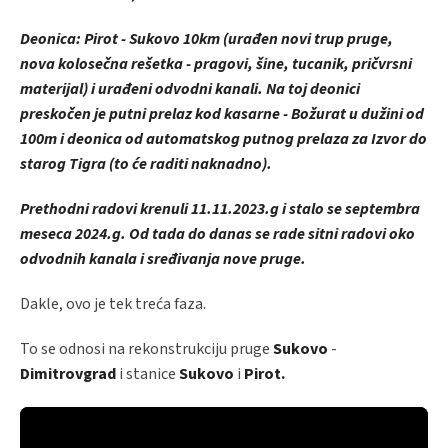
Deonica: Pirot - Sukovo 10km (urađen novi trup pruge,
nova kolosečna rešetka - pragovi, šine, tucanik, pričvrsni
materijal) i urađeni odvodni kanali. Na toj deonici
preskočen je putni prelaz kod kasarne - Božurat u dužini od
100m i deonica od automatskog putnog prelaza za Izvor do
starog Tigra (to će raditi naknadno).
Prethodni radovi krenuli 11.11.2023.g i stalo se septembra
meseca 2024.g. Od tada do danas se rade sitni radovi oko
odvodnih kanala i sređivanja nove pruge.
Dakle, ovo je tek treća faza.
To se odnosi na rekonstrukciju pruge
Sukovo
-
Dimitrovgrad
i stanice
Sukovo
i
Pirot.