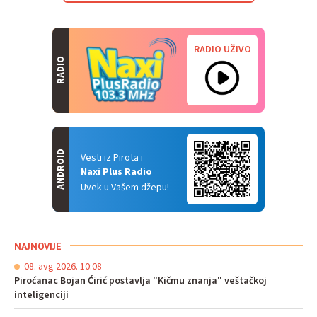
RADIO UŽIVO
RADIO
ANDROID
Vesti iz Pirota i
Naxi Plus Radio
Uvek u Vašem džepu!
NAJNOVIJE
08. avg 2026. 10:08
Piroćanac Bojan Ćirić postavlja "Kičmu znanja" veštačkoj
inteligenciji