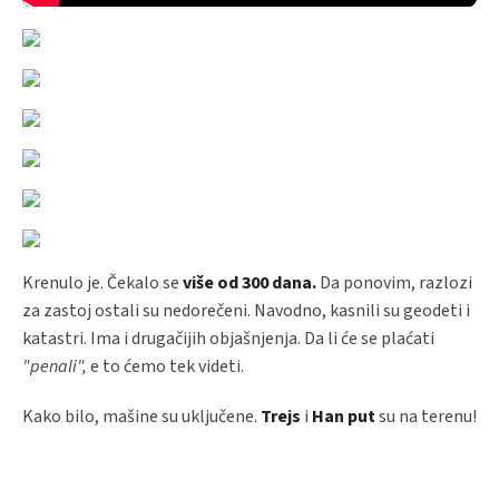
Krenulo je. Čekalo se
više od 300 dana.
Da ponovim, razlozi
za zastoj ostali su nedorečeni. Navodno, kasnili su geodeti i
katastri. Ima i drugačijih objašnjenja. Da li će se plaćati
"penali",
e to ćemo tek videti.
Kako bilo, mašine su uključene.
Trejs
i
Han put
su na terenu!