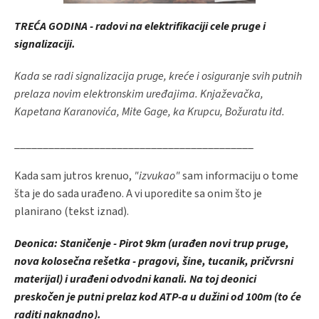
TREĆA GODINA
- radovi na elektrifikaciji cele pruge i
signalizaciji.
Kada se radi signalizacija pruge, kreće i osiguranje svih putnih
prelaza novim elektronskim uređajima. Knjaževačka,
Kapetana Karanovića, Mite Gage, ka Krupcu, Božuratu itd.
__________________________________________
Kada sam jutros krenuo,
"izvukao"
sam informaciju o tome
šta je do sada urađeno. A vi uporedite sa onim što je
planirano (tekst iznad).
Deonica: Staničenje - Pirot 9km (urađen novi trup pruge,
nova kolosečna rešetka - pragovi, šine, tucanik, pričvrsni
materijal) i urađeni odvodni kanali. Na toj deonici
preskočen je putni prelaz kod ATP-a u dužini od 100m (to će
raditi naknadno).