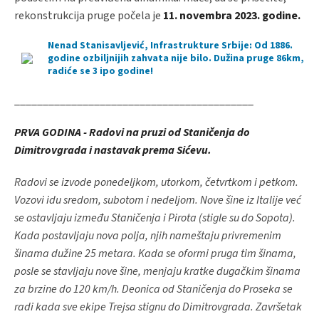
rekonstrukcija pruge počela je
11. novembra 2023. godine.
Nenad Stanisavljević, Infrastrukture Srbije: Od 1886.
godine ozbiljnijih zahvata nije bilo. Dužina pruge 86km,
radiće se 3 ipo godine!
__________________________________________
PRVA GODINA - Radovi na pruzi od Staničenja do
Dimitrovgrada i nastavak prema Sićevu.
Radovi se izvode ponedeljkom, utorkom, četvrtkom i petkom.
Vozovi idu sredom, subotom i nedeljom. Nove šine iz Italije već
se ostavljaju između Staničenja i Pirota (stigle su do Sopota).
Kada postavljaju nova polja, njih nameštaju privremenim
šinama dužine 25 metara. Kada se oformi pruga tim šinama,
posle se stavljaju nove šine, menjaju kratke dugačkim šinama
za brzine do 120 km/h. Deonica od Staničenja do Proseka se
radi kada sve ekipe Trejsa stignu do Dimitrovgrada. Završetak