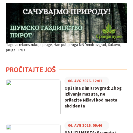
Tagovi:
rekonstrukcija pruge
Han put
pruga Niš Dimitrovgrad
Sukovo
pruga
Trejs
PROČITAJTE JOŠ
06. AVG 2026. 12:01
Opština Dimitrovgrad: Zbog
izlivanja mazuta, ne
prilazite Nišavi kod mesta
akcidenta
06. AVG 2026. 09:46
NA LICU MESTA: Sramota i