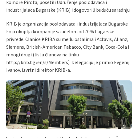
komore Pirota, posetili Udruženje poslodavaca i
industrijalaca Bugarske (KRIB) i dogovorili buduću saradnju.
KRIB je organizacija poslodavaca i industrijalaca Bugarske
koja okuplja kompanije sa udelom od 70% bugarske
privrede. Članice KRIBA su među ostalima i Actavis, Alianz,
Siemens, British-American Tabacco, City Bank, Coca-Cola i
mnogi drugi (lista članova na linku
http://krib.bg/en/s/Members). Delegaciju je primio Evgenij
Ivanov, izvršni direktor KRIB-a.