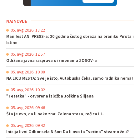
NAJNOVIJE
05. avg 2026. 13:22
Manifest ANI PRESS-a: 20 godina čistog obraza na braniku Pirota i
Istine
05. avg 2026. 12:57
Održana javna rasprava o izmenama ZOSOV-a
05. avg 2026. 10:08
NA LICU MESTA: Sve je isto, Autobuska čeka, samo radnika nema!
05. avg 2026. 10:02
"Tetetka" - otvorena izložba Joškina Šiljana
05. avg 2026. 09:46
Šta je ovo, da li neko zna: Zelena staza, rečica ili...
05. avg 2026. 09:42
Inicijativni Odbor sela Nišor: Da li ovo ta "većina" stvarno želi?