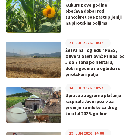
Kukuruz ove godine
obećava dobar rod,
suncokret sve zastupljeniji
na pirotskim poljima
21. JUL 2026. 10:36
Žetva na "ogledu" PSSS,
Olivera Gavrilović: Prinosi od
5 do 7 tona po hektaru,
dobra godina na ogledu i u
pirotskom polju
14. JUL 2026. 10:57
Uprava za agrarna plaćanja
raspisala Javni poziv za
premiju za mleko za drugi
kvartal 2026. godine
19. JUN 2026. 14:06