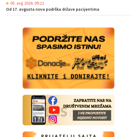
05. avg 2026. 09:22
Od 17. avgusta nova podrška države pacijentima