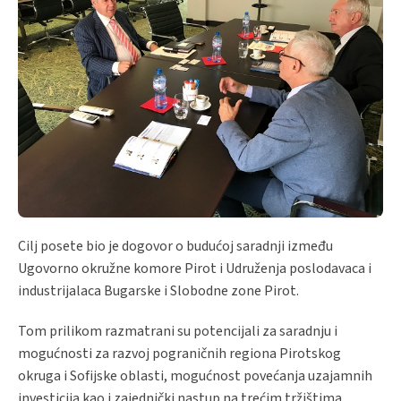
Cilj posete bio je dogovor o budućoj saradnji između
Ugovorno okružne komore Pirot i Udruženja poslodavaca i
industrijalaca Bugarske i Slobodne zone Pirot.
Tom prilikom razmatrani su potencijali za saradnju i
mogućnosti za razvoj pograničnih regiona Pirotskog
okruga i Sofijske oblasti, mogućnost povećanja uzajamnih
investicija kao i zajednički nastup na trećim tržištima,