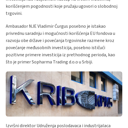
korišćenjem pogodnosti koje pružaju ugovori o slobodnoj
trgovini.
Ambasador NJE Vladimir Ćurgus posebno je istakao
privrednu saradnju i mogućnosti korišćenja EU fondova u
razvoju obe države i povećanja trgovinske razmene kroz
povećanje međusobnih investicija, posebno ističući
pozitivne primere investicija iz prethodnog perioda, kao
što je primer Sopharma Trading d.o.o u Srbiji.
Izvršni direktor Udruženja poslodavaca i industrijalaca