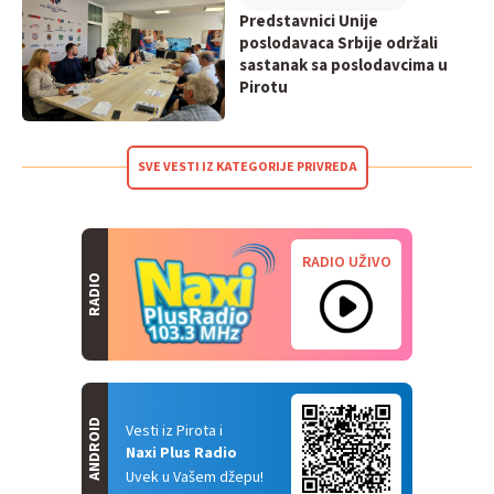
Predstavnici Unije
poslodavaca Srbije održali
sastanak sa poslodavcima u
Pirotu
SVE VESTI IZ KATEGORIJE PRIVREDA
RADIO UŽIVO
RADIO
ANDROID
Vesti iz Pirota i
Naxi Plus Radio
Uvek u Vašem džepu!