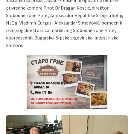
Sastanku su prisustvovali Predsednik Ugovorno okružne
privredne komore Pirot Dr Dragan Kostić, direktor
Slobodne zone Pirot, Ambasador Republike Srbije u Sofiji,
NJE g. Vladimir Ćurgus i Aleksandar Simonović, pomoćnik
izvršnog direktora za marketing Slobodne zone Pirot,
kopredsednik Bugarsko-Srpske trgovinsko-industrijske
komore.