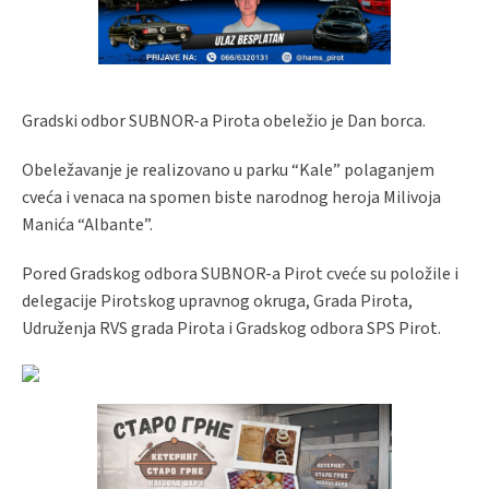
Gradski odbor SUBNOR-a Pirota obeležio je Dan borca.
Obeležavanje je realizovano u parku “Kale” polaganjem
cveća i venaca na spomen biste narodnog heroja Milivoja
Manića “Albante”.
Pored Gradskog odbora SUBNOR-a Pirot cveće su položile i
delegacije Pirotskog upravnog okruga, Grada Pirota,
Udruženja RVS grada Pirota i Gradskog odbora SPS Pirot.