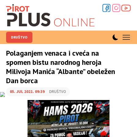
DRUŠTVO
Polaganjem venaca i cveća na
spomen bistu narodnog heroja
Milivoja Manića “Albante” obeležen
Dan borca
05. JUL 2021. 09:39
DRUŠTVO