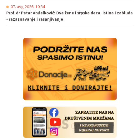
07. avg 2026. 10:34
Prof. dr Petar Anđelković: Dve žene i srpska deca, istina i zabluda
- razaznavanje i rasanjivanje