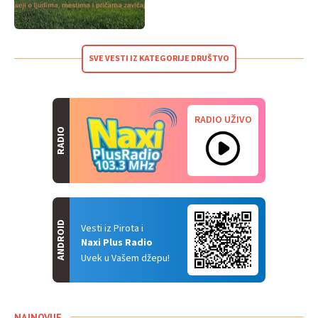
SVE VESTI IZ KATEGORIJE DRUŠTVO
RADIO UŽIVO
RADIO
ANDROID
Vesti iz Pirota i
Naxi Plus Radio
Uvek u Vašem džepu!
NAJNOVIJE