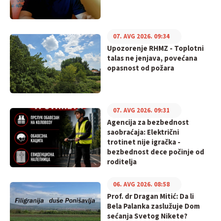
07. AVG 2026. 09:34
Upozorenje RHMZ - Toplotni
talas ne jenjava, povećana
opasnost od požara
07. AVG 2026. 09:31
Agencija za bezbednost
saobraćaja: Električni
trotinet nije igračka -
bezbednost dece počinje od
roditelja
06. AVG 2026. 08:58
Prof. dr Dragan Mitić: Da li
Bela Palanka zaslužuje Dom
sećanja Svetog Nikete?