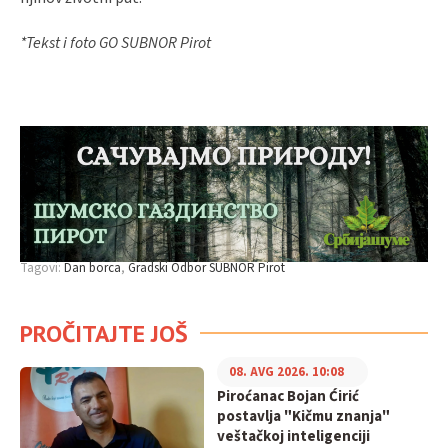
*Tekst i foto GO SUBNOR Pirot
Tagovi:
Dan borca
Gradski Odbor SUBNOR Pirot
PROČITAJTE JOŠ
08. AVG 2026. 10:08
Piroćanac Bojan Ćirić
postavlja "Kičmu znanja"
veštačkoj inteligenciji