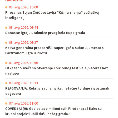
08. avg 2026. 10:08
Piroćanac Bojan Ćirić postavlja "Kičmu znanja" veštačkoj
inteligenciji
08. avg 2026. 09:44
Danas se igraju utakmice prvog kola Kupa grada
08. avg 2026. 09:37
Kakva generalna proba! Niški superligaš u subotu, umesto s
Partizanom, igra u Pirotu
07. avg 2026. 18:56
Otkazano svečano otvaranje Folklornog festivala, večeras bez
nastupa
07. avg 2026. 13:33
REAGOVANJA: Relativizacija rizika, netačne tvrdnje i izostanak
odgovora
07. avg 2026. 11:00
ČOVEK i AI (9): Gde odlaze milioni svih Piroćanaca? Kako su
krupni projekti ubili dušu našeg grada?