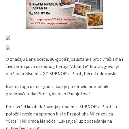
O značaju Dana borca, 80-godišnjici ustanka protiv fašizma i
životnom putu narodnog heroja “Albante“ kratak govor je
održao predsednik GO SUBNOR-a Pirot, Peco Todorovski.
Nakon toga u ime grada skup je pozdravio pomoćnik
gradonačelnika Pirota, Vidojko Panajotović.
Po završetku obeležavanja pripadnici SUBNOR-a Pirot su
položili cveće na spomen biste Dragoljuba Milenkovića
“Grce” i Milorada Mančića “Lukanjca” uz podsećanje na
njihov životni put.