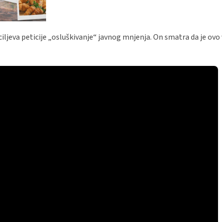
d ciljeva peticije „osluškivanje“ javnog mnjenja. On smatra da je ov