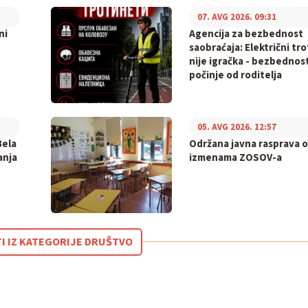
07. AVG 2026. 09:31
ni
Agencija za bezbednost
saobraćaja: Električni tr
nije igračka - bezbednos
počinje od roditelja
05. AVG 2026. 12:57
Bela
Održana javna rasprava o
anja
izmenama ZOSOV-a
TI IZ KATEGORIJE DRUŠTVO