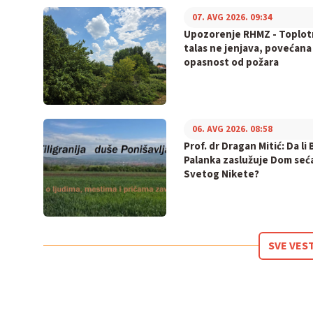
07. AVG 2026. 09:34
Upozorenje RHMZ - Toplot
talas ne jenjava, povećana
opasnost od požara
06. AVG 2026. 08:58
Prof. dr Dragan Mitić: Da li 
Palanka zaslužuje Dom seć
Svetog Nikete?
SVE VES