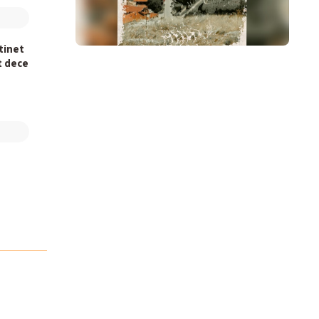
otinet
t dece