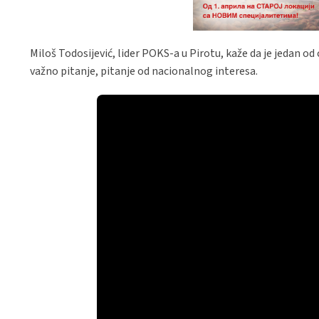
Miloš Todosijević, lider POKS-a u Pirotu, kaže da je jedan o
važno pitanje, pitanje od nacionalnog interesa.