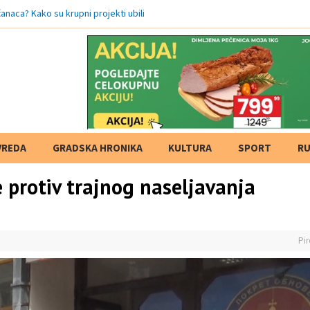
oćanaca? Kako su krupni projekti ubili dušu našeg grada?
VREDA
GRADSKA HRONIKA
KULTURA
SPORT
RU
e protiv trajnog naseljavanja
Pir