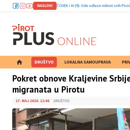
NASLOVI
ČOVEK i AI (9): Gde odlaze milioni svih Pir
DRUŠTVO
LOKALNA SAMOUPRAVA
PRETRAGA
PRI
Pokret obnove Kraljevine Srbij
migranata u Pirotu
17. MAJ 2020. 12:46
DRUŠTVO