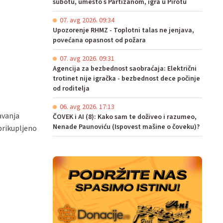
subotu, umesto s Partizanom, igra u Pirotu
07. avg 2026. 09:34
Upozorenje RHMZ - Toplotni talas ne jenjava,
povećana opasnost od požara
07. avg 2026. 09:31
Agencija za bezbednost saobraćaja: Električni
trotinet nije igračka - bezbednost dece počinje
od roditelja
06. avg 2026. 17:13
avanja
ČOVEK i AI (8): Kako sam te doživeo i razumeo,
Nenade Paunoviću (Ispovest mašine o čoveku)?
 prikupljeno