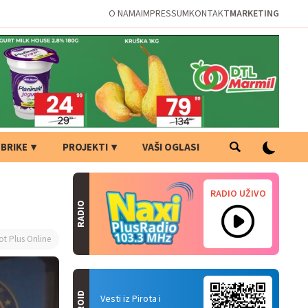
O NAMA
IMPRESSUM
KONTAKT
MARKETING
BRIKE
PROJEKTI
VAŠI OGLASI
RADIO UŽIVO
RADIO
ot Plus Online
Vesti iz Pirota i