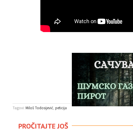
Tagovi:
Miloš Todosijević
peticija
PROČITAJTE JOŠ