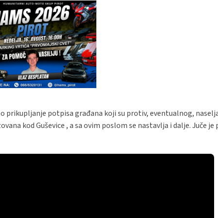
lo prikupljanje potpisa građana koji su protiv, eventualnog, naselj
ovana kod Guševice , a sa ovim poslom se nastavlja i dalje. Juče je