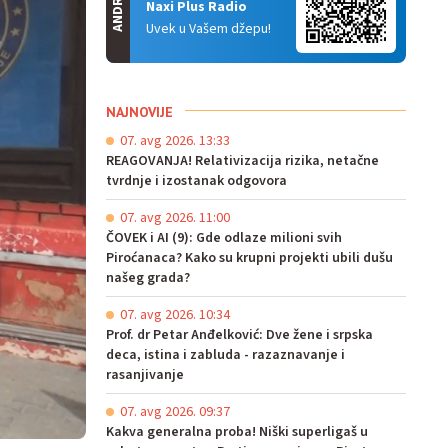
ANDROID
Naxi Plus Radio
Uvek u Vašem džepu!
NAJNOVIJE
07. avg 2026. 13:33
REAGOVANJA! Relativizacija rizika, netačne
tvrdnje i izostanak odgovora
07. avg 2026. 11:00
ČOVEK i AI (9): Gde odlaze milioni svih
Piroćanaca? Kako su krupni projekti ubili dušu
našeg grada?
07. avg 2026. 10:34
Prof. dr Petar Anđelković: Dve žene i srpska
deca, istina i zabluda - razaznavanje i
rasanjivanje
07. avg 2026. 09:37
Kakva generalna proba! Niški superligaš u