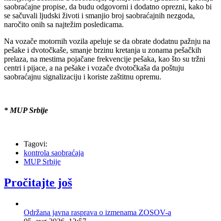
saobraćajne propise, da budu odgovorni i dodatno oprezni, kako bi
se sačuvali ljudski životi i smanjio broj saobraćajnih nezgoda,
naročito onih sa najtežim posledicama.
Na vozače motornih vozila apeluje se da obrate dodatnu pažnju na
pešake i dvotočkaše, smanje brzinu kretanja u zonama pešačkih
prelaza, na mestima pojačane frekvencije pešaka, kao što su tržni
centri i pijace, a na pešake i vozače dvotočkaša da poštuju
saobraćajnu signalizaciju i koriste zaštitnu opremu.
* MUP Srbije
Tagovi:
kontrola saobraćaja
MUP Srbije
Pročitajte još
Održana javna rasprava o izmenama ZOSOV-a