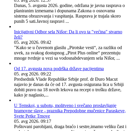
05. avg 2026. 12:57
Danas, 5. avgusta 2026. godine, održana je javna rasprava o
planiranim izmenama i dopunama Zakona o osnovama
sistema obrazovanja i vaspitanja. Rasprava je trajala skoro
punih 5 sati.Javnoj raspravi ...
Inicijativni Odbor sela Nišor: Da li ovo ta "većina" stvarno
želi?
05. avg 2026. 09:42
"Kako se u čuvenom glasilu „Pirotske vesti“, za razliku od
uvek, za svakog dostupnog „Pirot Plus online“ prezentuju
mnoge tvrdnje u vezi sa vodosnabdevanjem sela Nišor, ...
Od 17. avgusta nova podrška države pacijentima
05. avg 2026. 09:22
Predsednik Vlade Republike Srbije prof. dr Đuro Macut
najavio je danas da će od 17. avgusta osigurana lica u Srbiji
dobiti pravo na 18 novih lekova na recept o trošku države,
kako je naglasio,...
U Temskoj, u subotu, molitveno i svečano proslavljanje
hramovne slave - praznika Prepodobne mučenice Paraskeve,
Svete Petke Trnove
05. avg 2026. 09:17
Poštovani parohijani, draga braćo i sestre,​imamo veliku čast i