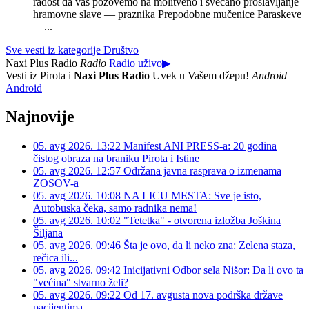
radost da vas pozovemo na molitveno i svečano proslavljanje
hramovne slave — praznika Prepodobne mučenice Paraskeve
—...
Sve vesti iz kategorije Društvo
Naxi Plus Radio
Radio
Radio uživo
▶
Vesti iz Pirota i
Naxi Plus Radio
Uvek u Vašem džepu!
Android
Android
Najnovije
05. avg 2026. 13:22
Manifest ANI PRESS-a: 20 godina
čistog obraza na braniku Pirota i Istine
05. avg 2026. 12:57
Održana javna rasprava o izmenama
ZOSOV-a
05. avg 2026. 10:08
NA LICU MESTA: Sve je isto,
Autobuska čeka, samo radnika nema!
05. avg 2026. 10:02
"Tetetka" - otvorena izložba Joškina
Šiljana
05. avg 2026. 09:46
Šta je ovo, da li neko zna: Zelena staza,
rečica ili...
05. avg 2026. 09:42
Inicijativni Odbor sela Nišor: Da li ovo ta
"većina" stvarno želi?
05. avg 2026. 09:22
Od 17. avgusta nova podrška države
pacijentima