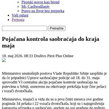
Pirotski govor kao brend
Mi, Caribrodžanje
Pravo na život bez prepreka
Vaši oglasi
Pretraga
Pretražite
Pojačana kontrola saobraćaja do kraja
maja
18. maj 2026. 08:33
Društvo
Pirot Plus Online
Ministarstvo unutrašnjih poslova Vlade Republike Srbije saopštilo je
da će pripadnici Uprave saobraćajne policije od 18. do 31. maja
sprovoditi VI centralnu akciju pojačane kontrole saobraćaja na
putevima u Srbiji, usmerenu na otkrivanje prekršaja koje čine pešaci
i vozači dvotočkaša.
Ministarstvo, imajući u vidu da su u prva četiri meseca ove godine
poginula 34 pešaka i 22 vozača dvotočkaša, koji su i najugroženija
kategorija učesnika u saobraćaju, apeluje na sve građane da poštuju