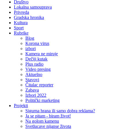
Društvo
Lokalna samouprava
Privreda
Gradska hronika
Kultura
Sport
Rubrike
Blog
Korona virus
izbori
Kamera ne miruje
Dečiji kutak
Plus radio
Video presing
Aktuelno
Stavovi
Čitalac reporter
Zabava
Izbori 2022
Politički marketing
Projekti
Sigurna hrana ili samo dobra reklama?
Ja se pitam - biram život!
Na golom kamenu
Svetlucave nijanse života