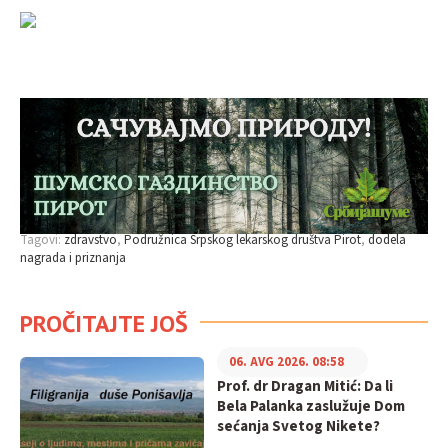
Tagovi:
zdravstvo
Podružnica Srpskog lekarskog društva Pirot
dodela
nagrada i priznanja
PROČITAJTE JOŠ
06. AVG 2026. 08:58
Prof. dr Dragan Mitić: Da li
Bela Palanka zaslužuje Dom
sećanja Svetog Nikete?