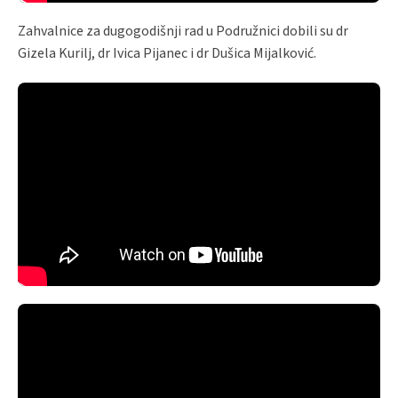
Zahvalnice za dugogodišnji rad u Podružnici dobili su dr
Gizela Kurilj, dr Ivica Pijanec i dr Dušica Mijalković.