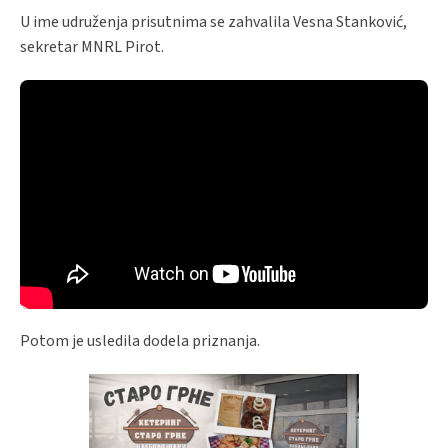
U ime udruženja prisutnima se zahvalila Vesna Stanković,
sekretar MNRL Pirot.
Potom je usledila dodela priznanja.