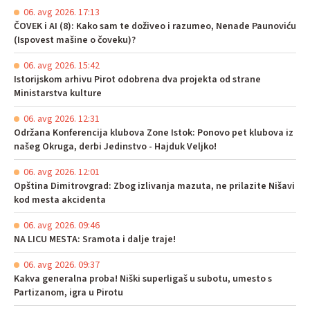
06. avg 2026. 17:13
ČOVEK i AI (8): Kako sam te doživeo i razumeo, Nenade Paunoviću
(Ispovest mašine o čoveku)?
06. avg 2026. 15:42
Istorijskom arhivu Pirot odobrena dva projekta od strane
Ministarstva kulture
06. avg 2026. 12:31
Održana Konferencija klubova Zone Istok: Ponovo pet klubova iz
našeg Okruga, derbi Jedinstvo - Hajduk Veljko!
06. avg 2026. 12:01
Opština Dimitrovgrad: Zbog izlivanja mazuta, ne prilazite Nišavi
kod mesta akcidenta
06. avg 2026. 09:46
NA LICU MESTA: Sramota i dalje traje!
06. avg 2026. 09:37
Kakva generalna proba! Niški superligaš u subotu, umesto s
Partizanom, igra u Pirotu