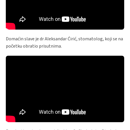
Domaćin slave je dr Aleksandar Ćirić, stomatolog, koji se na
početku obratio prisutnima.