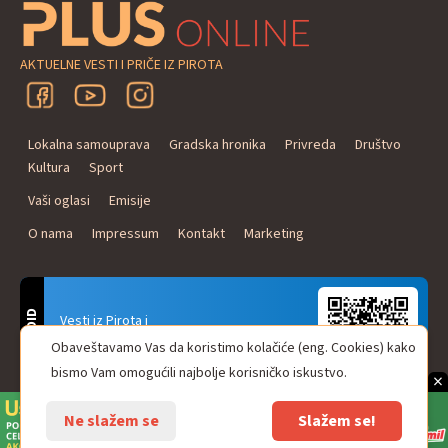
AKTUELNE VESTI I PRIČE IZ PIROTA
Lokalna samouprava
Gradska hronika
Privreda
Društvo
Kultura
Sport
Vaši oglasi
Emisije
O nama
Impressum
Kontakt
Marketing
ANDROID
Vesti iz Pirota i
Naxi Plus Radio
Obaveštavamo Vas da koristimo kolačiće (eng. Cookies) kako
Uvek u Vašem džepu!
bismo Vam omogućili najbolje korisničko iskustvo.
×
Ne slažem se
Slažem se!
© Pirot plus online - internet portal. Sva prava zadržana.