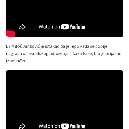
Dr Miloš Janković je istakao da je lepo kada se dobije
nagrada od esnafskog udruženja i, kako kaže, bio je prijatno
iznenađen.