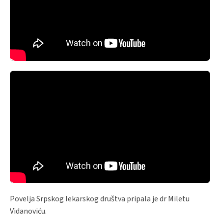
Povelja Srpskog lekarskog društva pripala je dr Miletu
Vidanoviću.