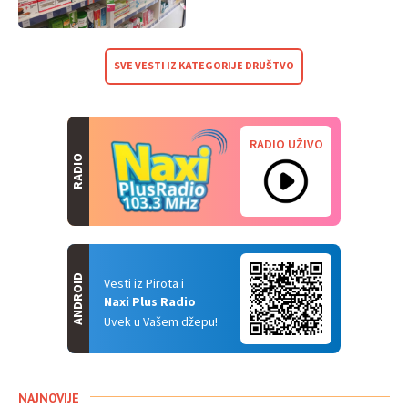
SVE VESTI IZ KATEGORIJE DRUŠTVO
RADIO UŽIVO
RADIO
ANDROID
Vesti iz Pirota i
Naxi Plus Radio
Uvek u Vašem džepu!
NAJNOVIJE