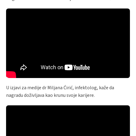
U izjavi za medije dr Miljana Ćirić, infektolog, kaže da
nagradu doživljava kao krunu svoje karijere.