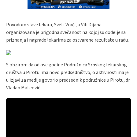
Povodom slave lekara, Sveti Vrači, u Vili Dijana
organizovana je prigodna svečanost na kojoj su dodeljena
priznanja i nagrade lekarima za ostvarene rezultate u radu.
S obzirom da od ove godine Podružnica Srpskog lekarskog
društva u Pirotu ima novo predsedništvo, o aktivnostima je
u izjavi za medije govorio predsednik podružnice u Pirotu, dr
Vladan Mateović.