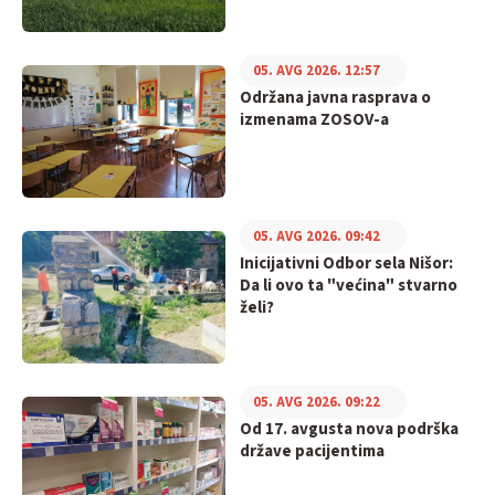
05. AVG 2026. 12:57
Održana javna rasprava o
izmenama ZOSOV-a
05. AVG 2026. 09:42
Inicijativni Odbor sela Nišor:
Da li ovo ta "većina" stvarno
želi?
05. AVG 2026. 09:22
Od 17. avgusta nova podrška
države pacijentima