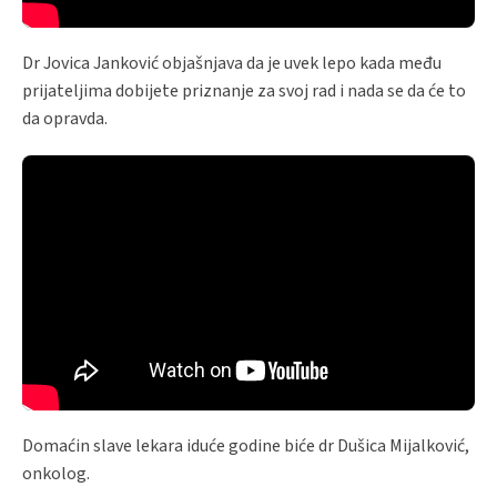
Dr Jovica Janković objašnjava da je uvek lepo kada među
prijateljima dobijete priznanje za svoj rad i nada se da će to
da opravda.
Domaćin slave lekara iduće godine biće dr Dušica Mijalković,
onkolog.