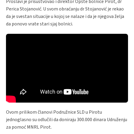
Proslavi je prisustvovao i direktor Opšte bolnice Pirot, dr
Perica Stojanović. U svom obraćanju dr Stojanović je rekao
da je svestan situacije u kojoj se nalaze i da je njegova želja
da ponovo vrate stari sjaj bolnici.
Ovom prilikom članovi Podružnice SLD u Pirotu
jednoglasno su odlučili da doniraju 300.000 dinara Udruženju
za pomoć MNRL Pirot.