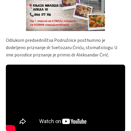
Odlukom predsedništva Podružnice posthumno je
dodeljeno priznanje dr Svetozaru Ćiriću, stomatologu. U
ime porodice priznanje je primio dr Aleksandar Ćirić.