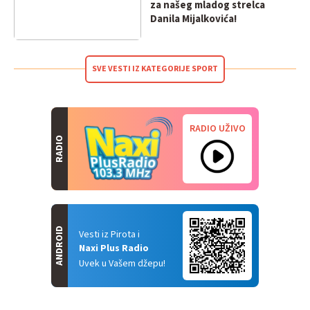
za našeg mladog strelca
Danila Mijalkovića!
SVE VESTI IZ KATEGORIJE SPORT
RADIO UŽIVO
RADIO
ANDROID
Vesti iz Pirota i
Naxi Plus Radio
Uvek u Vašem džepu!