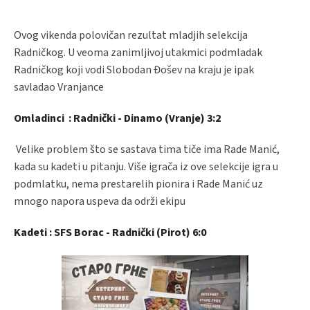
Ovog vikenda polovičan rezultat mladjih selekcija
Radničkog. U veoma zanimljivoj utakmici podmladak
Radničkog koji vodi Slobodan Đošev na kraju je ipak
savladao Vranjance
Omladinci : Radnički - Dinamo (Vranje) 3:2
Velike problem što se sastava tima tiče ima Rade Manić,
kada su kadeti u pitanju. Više igrača iz ove selekcije igra u
podmlatku, nema prestarelih pionira i Rade Manić uz
mnogo napora uspeva da održi ekipu
Kadeti : SFS Borac - Radnički (Pirot) 6:0