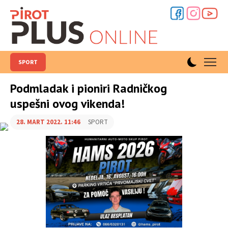
SPORT
Podmladak i pioniri Radničkog
uspešni ovog vikenda!
28. MART 2022. 11:46
SPORT