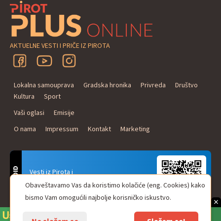
AKTUELNE VESTI I PRIČE IZ PIROTA
Lokalna samouprava
Gradska hronika
Privreda
Društvo
Kultura
Sport
Vaši oglasi
Emisije
O nama
Impressum
Kontakt
Marketing
ANDROID
Vesti iz Pirota i
Naxi Plus Radio
Obaveštavamo Vas da koristimo kolačiće (eng. Cookies) kako
Uvek u Vašem džepu!
bismo Vam omogućili najbolje korisničko iskustvo.
×