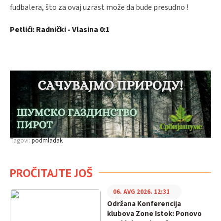
fudbalera, što za ovaj uzrast može da bude presudno !
Petlići: Radnički - Vlasina 0:1
Tagovi:
podmladak
PROČITAJTE JOŠ
06. AVG 2026. 12:31
Održana Konferencija
klubova Zone Istok: Ponovo