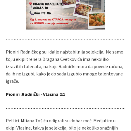
………………………………………………………………………
Pioniri Radničkog su i dalje najstabilnija selekcija. Ne samo
to, u ekipi trenera Dragana Cvetkovića ima nekoliko
izrazitih talenata, na koje Radnički mora da povede računa,
da ih ne izgubi, kako je do sada izgubio mnoge talentovane
igrače.
Pioniri :Radnički - Vlasina 2:1
…………………………………………………………………………
Petlići Mliana Tošića odigrali su dobar meč. Medjutim u
ekipi Vlasine, takva je selekcija, bilo je nekoliko snažnijih