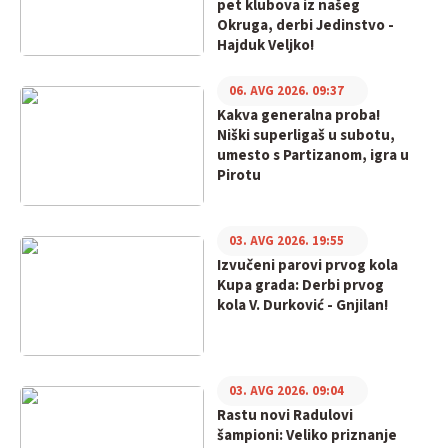
pet klubova iz našeg
Okruga, derbi Jedinstvo -
Hajduk Veljko!
06. AVG 2026. 09:37
Kakva generalna proba!
Niški superligaš u subotu,
umesto s Partizanom, igra u
Pirotu
03. AVG 2026. 19:55
Izvučeni parovi prvog kola
Kupa grada: Derbi prvog
kola V. Durković - Gnjilan!
03. AVG 2026. 09:04
Rastu novi Radulovi
šampioni: Veliko priznanje