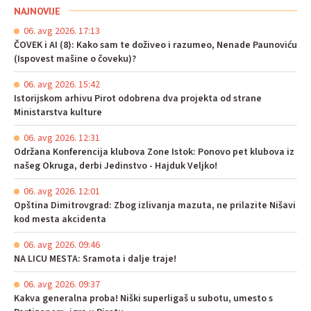
NAJNOVIJE
06. avg 2026. 17:13
ČOVEK i AI (8): Kako sam te doživeo i razumeo, Nenade Paunoviću
(Ispovest mašine o čoveku)?
06. avg 2026. 15:42
Istorijskom arhivu Pirot odobrena dva projekta od strane
Ministarstva kulture
06. avg 2026. 12:31
Održana Konferencija klubova Zone Istok: Ponovo pet klubova iz
našeg Okruga, derbi Jedinstvo - Hajduk Veljko!
06. avg 2026. 12:01
Opština Dimitrovgrad: Zbog izlivanja mazuta, ne prilazite Nišavi
kod mesta akcidenta
06. avg 2026. 09:46
NA LICU MESTA: Sramota i dalje traje!
06. avg 2026. 09:37
Kakva generalna proba! Niški superligaš u subotu, umesto s