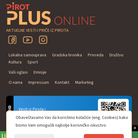
AKTUELNE VESTI I PRIČE IZ PIROTA
Lokalna samouprava
Gradska hronika
Privreda
Društvo
Kultura
Sport
Vaši oglasi
Emisije
O nama
Impressum
Kontakt
Marketing
ANDROID
Vesti iz Pirota i
Naxi Plus Radio
Obaveštavamo Vas da koristimo kolačiće (eng. Cookies) kako
Uvek u Vašem džepu!
bismo Vam omogućili najbolje korisničko iskustvo.
×