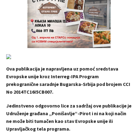
Ova publikacija je napravljena uz pomoć sredstava
Evropske unije kroz Interreg-IPA Program
prekogranične saradnje Bugarska-Srbija pod brojem CCI
No 2014TC16I5CB007.
Jedinstveno odgovorno lice za sadržaj ove publikacije je
U
druženje građana „Ponišavlje“-Pirot i ni na koji način
ne može biti tumačen kao stav Evropske unije ili
Upravljačkog tela programa.