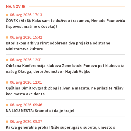
NAJNOVIJE
06. avg 2026. 17:13
ČOVEK i AI (8): Kako sam te doživeo i razumeo, Nenade Paunoviću
(Ispovest mašine o čoveku)?
06. avg 2026. 15:42
Istorijskom arhivu Pirot odobrena dva projekta od strane
Ministarstva kulture
06. avg 2026. 12:31
Održana Konferencija klubova Zone Istok: Ponovo pet klubova iz
našeg Okruga, derbi Jedinstvo - Hajduk Veljko!
06. avg 2026. 12:01
Opština Dimitrovgrad: Zbog izlivanja mazuta, ne prilazite Nišavi
kod mesta akcidenta
06. avg 2026. 09:46
NA LICU MESTA: Sramota i dalje traje!
06. avg 2026. 09:37
Kakva generalna proba! Niški superligaš u subotu, umesto s