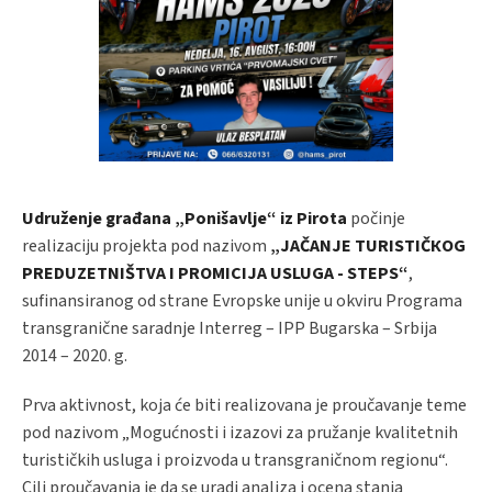
Udruženje građana „Ponišavlje“ iz Pirota
počinje
realizaciju projekta pod nazivom
„JAČANJE TURISTIČКOG
PREDUZETNIŠTVA I PROMICIJA USLUGA - STEPS“
,
sufinansiranog od strane Evropske unije u okviru Programa
transgranične saradnje Interreg – IPP Bugarska – Srbija
2014 – 2020. g.
Prva aktivnost, koja će biti realizovana je proučavanje teme
pod nazivom „Mogućnosti i izazovi za pružanje kvalitetnih
turističkih usluga i proizvoda u transgraničnom regionu“.
Cilj proučavanja je da se uradi analiza i ocena stanja