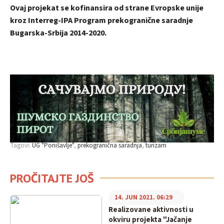
Ovaj projekat se kofinansira od strane Evropske unije
kroz Interreg-IPA Program prekogranične saradnje
Bugarska-Srbija 2014-2020.
Tagovi:
UG "Ponišavlje"
prekogranična saradnja
turizam
PROČITAJTE JOŠ
14. JUN 2021. 06:29
Realizovane aktivnosti u
okviru projekta "Jačanje