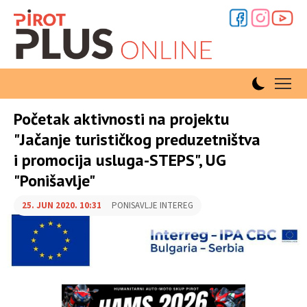
Početak aktivnosti na projektu
"Jačanje turističkog preduzetništva
i promocija usluga-STEPS", UG
"Ponišavlje"
25. JUN 2020. 10:31
PONISAVLJE INTEREG