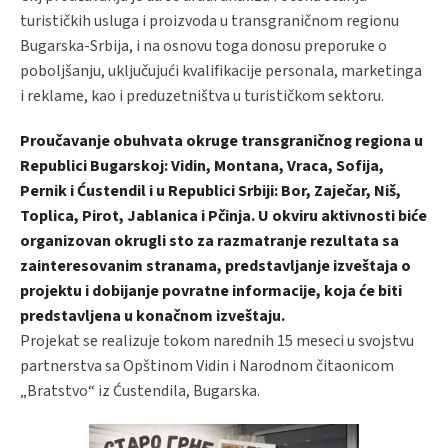
turističkih usluga i proizvoda u transgraničnom regionu
Bugarska-Srbija, i na osnovu toga donosu preporuke o
poboljšanju, uključujući kvalifikacije personala, marketinga
i reklame, kao i preduzetništva u turističkom sektoru.
Proučavanje obuhvata okruge transgraničnog regiona u
Republici Bugarskoj: Vidin, Montana, Vraca, Sofija,
Pernik i Ćustendil i u Republici Srbiji: Bor, Zaječar, Niš,
Toplica, Pirot, Jablanica i Pčinja. U okviru aktivnosti biće
organizovan okrugli sto za razmatranje rezultata sa
zainteresovanim stranama, predstavljanje izveštaja o
projektu i dobijanje povratne informacije, koja će biti
predstavljena u konačnom izveštaju.
Projekat se realizuje tokom narednih 15 meseci u svojstvu
partnerstva sa Opštinom Vidin i Narodnom čitaonicom
„Bratstvo“ iz Ćustendila, Bugarska.