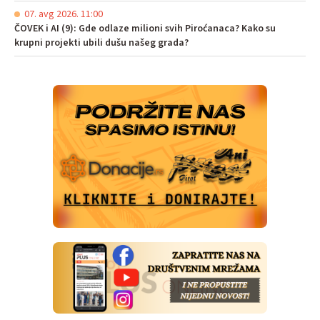
07. avg 2026. 11:00
ČOVEK i AI (9): Gde odlaze milioni svih Piroćanaca? Kako su
krupni projekti ubili dušu našeg grada?