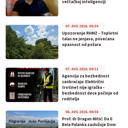
veštačkoj inteligenciji
07. AVG 2026. 09:34
Upozorenje RHMZ - Toplotni
talas ne jenjava, povećana
opasnost od požara
07. AVG 2026. 09:31
Agencija za bezbednost
saobraćaja: Električni
trotinet nije igračka -
bezbednost dece počinje od
roditelja
06. AVG 2026. 08:58
Prof. dr Dragan Mitić: Da li
Bela Palanka zaslužuje Dom