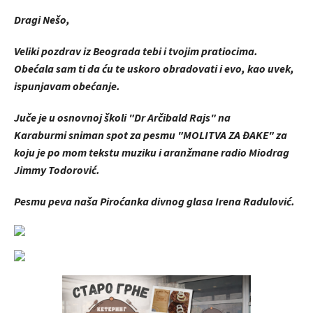
Dragi Nešo,
Veliki pozdrav iz Beograda tebi i tvojim pratiocima.
Obećala sam ti da ću te uskoro obradovati i evo, kao uvek,
ispunjavam obećanje.
Juče je u osnovnoj školi "Dr Arčibald Rajs" na
Karaburmi sniman spot za pesmu "MOLITVA ZA ĐAKE" za
koju je po mom tekstu muziku i aranžmane radio Miodrag
Jimmy Todorović.
Pesmu peva naša Piroćanka divnog glasa Irena Radulović.