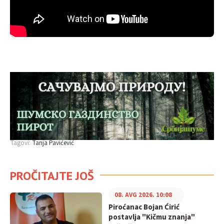
Tagovi:
Tanja Pavićević
PROČITAJTE JOŠ
08. AVG 2026. 10:08
Piroćanac Bojan Ćirić
postavlja "Kičmu znanja"