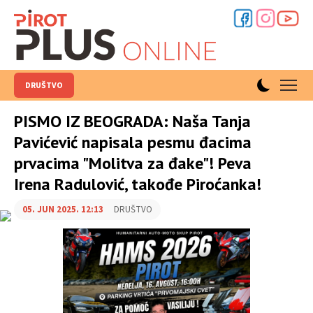
DRUŠTVO
PISMO IZ BEOGRADA: Naša Tanja
Pavićević napisala pesmu đacima
prvacima "Molitva za đake"! Peva
Irena Radulović, takođe Piroćanka!
05. JUN 2025. 12:13
DRUŠTVO