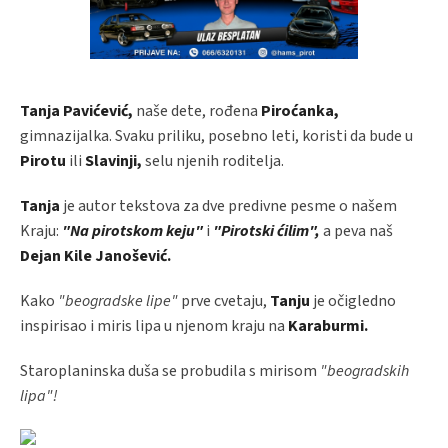
Tanja Pavićević,
naše dete, rođena
Piroćanka,
gimnazijalka. Svaku priliku, posebno leti, koristi da bude u
Pirotu
ili
Slavinji,
selu njenih roditelja.
Tanja
je autor tekstova za dve predivne pesme o našem
Kraju:
"Na pirotskom keju"
i
"Pirotski ćilim",
a peva naš
Dejan Kile Janošević.
Kako
"beogradske lipe"
prve cvetaju,
Tanju
je očigledno
inspirisao i miris lipa u njenom kraju na
Karaburmi.
Staroplaninska duša se probudila s mirisom
"beogradskih
lipa"!