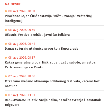
NAJNOVIJE
08. avg 2026. 10:08
Piroćanac Bojan Ćirić postavlja "Kičmu znanja" veštačkoj
inteligenciji
08. avg 2026. 09:59
Učesnici Festivala održali javni čas folklora
08. avg 2026. 09:44
Danas se igraju utakmice prvog kola Kupa grada
08. avg 2026. 09:37
Kakva generalna proba! Niški superligaš u subotu, umesto s
Partizanom, igra u Pirotu
07. avg 2026. 18:56
Otkazano svečano otvaranje Folklornog festivala, večeras bez
nastupa
07. avg 2026. 13:33
REAGOVANJA: Relativizacija rizika, netačne tvrdnje i izostanak
odgovora