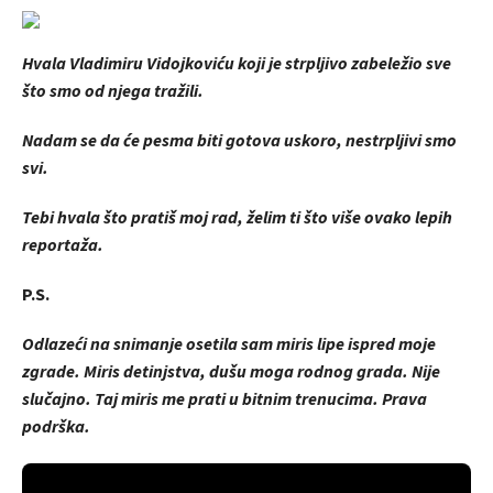
Hvala Vladimiru Vidojkoviću koji je strpljivo zabeležio sve
što smo od njega tražili.
Nadam se da će pesma biti gotova uskoro, nestrpljivi smo
svi.
Tebi hvala što pratiš moj rad, želim ti što više ovako lepih
reportaža.
P.S.
Odlazeći na snimanje osetila sam miris lipe ispred moje
zgrade. Miris detinjstva, dušu moga rodnog grada. Nije
slučajno. Taj miris me prati u bitnim trenucima. Prava
podrška.