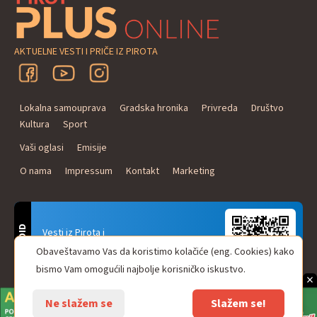
AKTUELNE VESTI I PRIČE IZ PIROTA
Lokalna samouprava
Gradska hronika
Privreda
Društvo
Kultura
Sport
Vaši oglasi
Emisije
O nama
Impressum
Kontakt
Marketing
ANDROID
Vesti iz Pirota i
Naxi Plus Radio
Obaveštavamo Vas da koristimo kolačiće (eng. Cookies) kako
Uvek u Vašem džepu!
bismo Vam omogućili najbolje korisničko iskustvo.
×
Ne slažem se
Slažem se!
© Pirot plus online - internet portal. Sva prava zadržana.