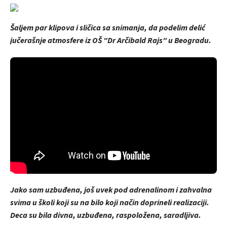
Šaljem par klipova i sličica sa snimanja, da podelim delić
jučerašnje atmosfere iz OŠ "Dr Arčibald Rajs" u Beogradu.
Jako sam uzbuđena, još uvek pod adrenalinom i zahvalna
svima u školi koji su na bilo koji način doprineli realizaciji.
Deca su bila divna, uzbuđena, raspoložena, saradljiva.