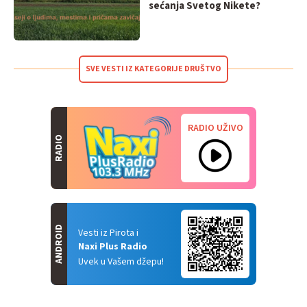
sećanja Svetog Nikete?
SVE VESTI IZ KATEGORIJE DRUŠTVO
RADIO UŽIVO
RADIO
ANDROID
Vesti iz Pirota i
Naxi Plus Radio
Uvek u Vašem džepu!