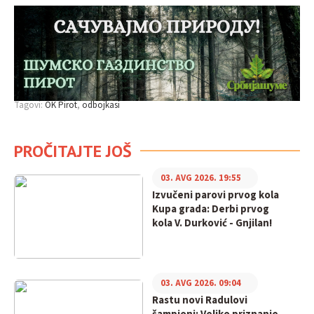
Tagovi:
OK Pirot
odbojkasi
PROČITAJTE JOŠ
03. AVG 2026. 19:55
Izvučeni parovi prvog kola
Kupa grada: Derbi prvog
kola V. Durković - Gnjilan!
03. AVG 2026. 09:04
Rastu novi Radulovi