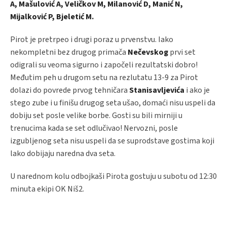
A, Mašulović A, Veličkov M, Milanović D, Manić N,
Mijalković P, Bjeletić M.
Pirot je pretrpeo i drugi poraz u prvenstvu. Iako
nekompletni bez drugog primača
Nečevskog
prvi set
odigrali su veoma sigurno i započeli rezultatski dobro!
Međutim peh u drugom setu na rezlutatu 13-9 za Pirot
dolazi do povrede prvog tehničara
Stanisavljevića
i ako je
stego zube i u finišu drugog seta ušao, domaći nisu uspeli da
dobiju set posle velike borbe. Gosti su bili mirniji u
trenucima kada se set odlučivao! Nervozni, posle
izgubljenog seta nisu uspeli da se suprodstave gostima koji
lako dobijaju naredna dva seta.
U narednom kolu odbojkaši Pirota gostuju u subotu od 12:30
minuta ekipi OK Niš2.