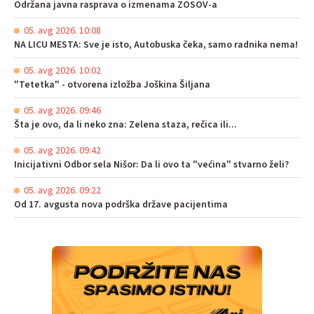
Održana javna rasprava o izmenama ZOSOV-a
05. avg 2026. 10:08
NA LICU MESTA: Sve je isto, Autobuska čeka, samo radnika nema!
05. avg 2026. 10:02
"Tetetka" - otvorena izložba Joškina Šiljana
05. avg 2026. 09:46
Šta je ovo, da li neko zna: Zelena staza, rečica ili...
05. avg 2026. 09:42
Inicijativni Odbor sela Nišor: Da li ovo ta "većina" stvarno želi?
05. avg 2026. 09:22
Od 17. avgusta nova podrška države pacijentima