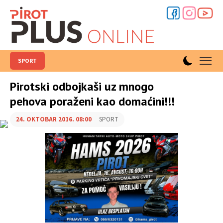
SPORT
Pirotski odbojkaši uz mnogo
pehova poraženi kao domaćini!!!
24. OKTOBAR 2016. 08:00
SPORT