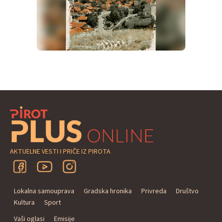
AKTUELNE VESTI I PRIČE IZ PIROTA
Lokalna samouprava
Gradska hronika
Privreda
Društvo
Kultura
Sport
Vaši oglasi
Emisije