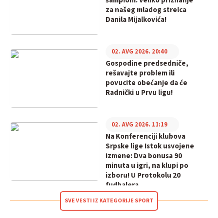
šampioni: Veliko priznanje
za našeg mladog strelca
Danila Mijalkovića!
02. AVG 2026. 20:40
Gospodine predsedniče,
rešavajte problem ili
povucite obećanje da će
Radnički u Prvu ligu!
02. AVG 2026. 11:19
Na Konferenciji klubova
Srpske lige Istok usvojene
izmene: Dva bonusa 90
minuta u igri, na klupi po
izboru! U Protokolu 20
fudbalera
SVE VESTI IZ KATEGORIJE SPORT