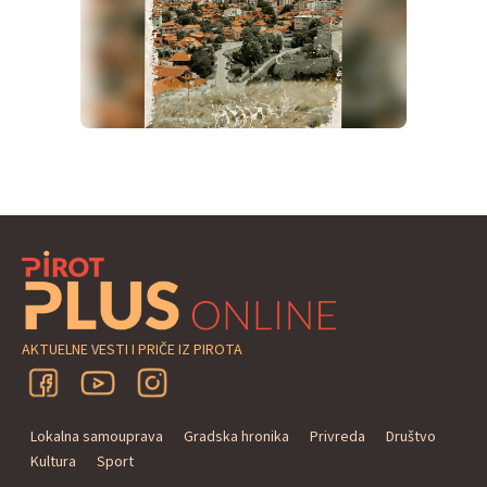
AKTUELNE VESTI I PRIČE IZ PIROTA
Lokalna samouprava
Gradska hronika
Privreda
Društvo
Kultura
Sport