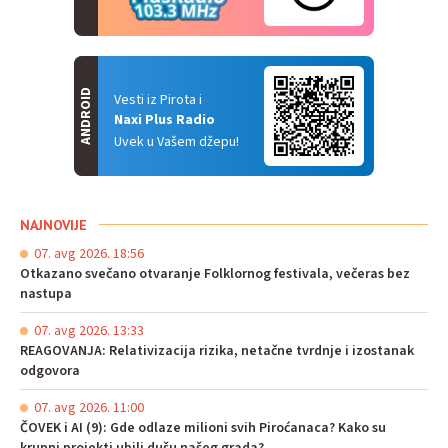
ANDROID
Vesti iz Pirota i
Naxi Plus Radio
Uvek u Vašem džepu!
NAJNOVIJE
07. avg 2026. 18:56
Otkazano svečano otvaranje Folklornog festivala, večeras bez
nastupa
07. avg 2026. 13:33
REAGOVANJA: Relativizacija rizika, netačne tvrdnje i izostanak
odgovora
07. avg 2026. 11:00
ČOVEK i AI (9): Gde odlaze milioni svih Piroćanaca? Kako su