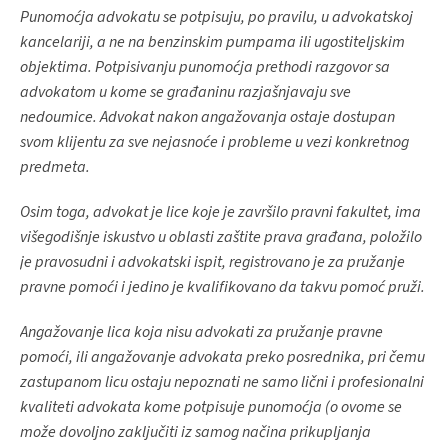
Punomoćja advokatu se potpisuju, po pravilu, u advokatskoj
kancelariji, a ne na benzinskim pumpama ili ugostiteljskim
objektima. Potpisivanju punomoćja prethodi razgovor sa
advokatom u kome se građaninu razjašnjavaju sve
nedoumice. Advokat nakon angažovanja ostaje dostupan
svom klijentu za sve nejasnoće i probleme u vezi konkretnog
predmeta.
Osim toga, advokat je lice koje je završilo pravni fakultet, ima
višegodišnje iskustvo u oblasti zaštite prava građana, položilo
je pravosudni i advokatski ispit, registrovano je za pružanje
pravne pomoći i jedino je kvalifikovano da takvu pomoć pruži.
Angažovanje lica koja nisu advokati za pružanje pravne
pomoći, ili angažovanje advokata preko posrednika, pri čemu
zastupanom licu ostaju nepoznati ne samo lični i profesionalni
kvaliteti advokata kome potpisuje punomoćja (o ovome se
može dovoljno zaključiti iz samog načina prikupljanja