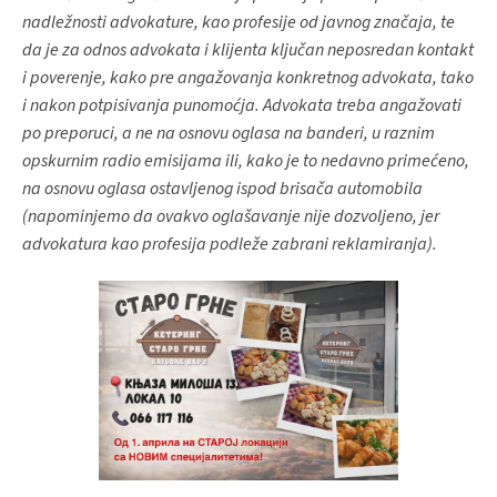
nadležnosti advokature, kao profesije od javnog značaja, te
da je za odnos advokata i klijenta ključan neposredan kontakt
i poverenje, kako pre angažovanja konkretnog advokata, tako
i nakon potpisivanja punomoćja. Advokata treba angažovati
po preporuci, a ne na osnovu oglasa na banderi, u raznim
opskurnim radio emisijama ili, kako je to nedavno primećeno,
na osnovu oglasa ostavljenog ispod brisača automobila
(napominjemo da ovakvo oglašavanje nije dozvoljeno, jer
advokatura kao profesija podleže zabrani reklamiranja).