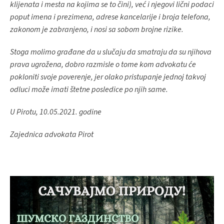
klijenata i mesta na kojima se to čini), već i njegovi lični podaci
poput imena i prezimena, adrese kancelarije i broja telefona,
zakonom je zabranjeno, i nosi sa sobom brojne rizike.
Stoga molimo građane da u slučaju da smatraju da su njihova
prava ugrožena, dobro razmisle o tome kom advokatu će
pokloniti svoje poverenje, jer olako pristupanje jednoj takvoj
odluci može imati štetne posledice po njih same.
U Pirotu, 10.05.2021. godine
Zajednica advokata Pirot