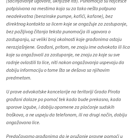
(sačinjavanje ugovora, uknjižbe itd). Punomoćja su najčešće
potpisivana na mestima koja su za tako nešto potpuno
neadekvatna (benzinske pumpe, kafići, kafane), bez
direktnog kontakta sa licem koje se angažuje za zastupanje,
bez pažljivog čitanja teksta punomoćja ili ugovora o
zastupanju, uz veliki broj okolnosti koje građanima ostaju
nerazjašnjene. Građani, pritom, ne znaju ime advokata ili lica
koje su angažovali za zastupanje, ne znaju za koje su sve
radnje ovlastili to lice, niti nakon angažovanja uspevaju da
dobiju informaciju o tome šta se dešava sa njihovim
predmetom.
U prave advokatske kancelarije na teritoriji Grada Pirota
građani dolaze po pomoć tek kada bude prekasno, kada
sporove izgube, i dobiju opomene za plaćanje sudskih
troškova, a ne uspeju da telefonom, ili na drugi način, dobiju
angažovano lice.
Predočavamo građanima da je pružanje pravne pomoći u