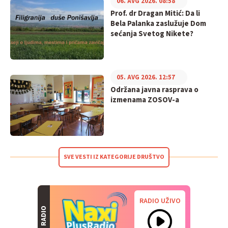
06. AVG 2026. 08:58
Prof. dr Dragan Mitić: Da li
Bela Palanka zaslužuje Dom
sećanja Svetog Nikete?
05. AVG 2026. 12:57
Održana javna rasprava o
izmenama ZOSOV-a
SVE VESTI IZ KATEGORIJE DRUŠTVO
RADIO UŽIVO
RADIO