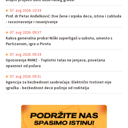
krupni projekti ubili dušu našeg grada?
07. avg 2026. 10:34
Prof. dr Petar Anđelković: Dve žene i srpska deca, istina i zabluda
- razaznavanje i rasanjivanje
07. avg 2026. 09:37
Kakva generalna proba! Niški superligaš u subotu, umesto s
Partizanom, igra u Pirotu
07. avg 2026. 09:34
Upozorenje RHMZ - Toplotni talas ne jenjava, povećana
opasnost od požara
07. avg 2026. 09:31
Agencija za bezbednost saobraćaja: Električni trotinet nije
igračka - bezbednost dece počinje od roditelja