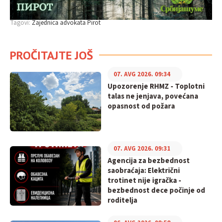
Tagovi:
Zajednica advokata Pirot
PROČITAJTE JOŠ
07. AVG 2026. 09:34
Upozorenje RHMZ - Toplotni
talas ne jenjava, povećana
opasnost od požara
07. AVG 2026. 09:31
Agencija za bezbednost
saobraćaja: Električni
trotinet nije igračka -
bezbednost dece počinje od
roditelja