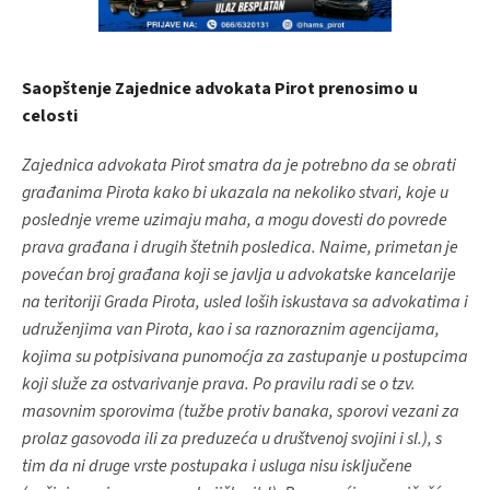
Saopštenje Zajednice advokata Pirot prenosimo u
celosti
Zajednica advokata Pirot smatra da je potrebno da se obrati
građanima Pirota kako bi ukazala na nekoliko stvari, koje u
poslednje vreme uzimaju maha, a mogu dovesti do povrede
prava građana i drugih štetnih posledica. Naime, primetan je
povećan broj građana koji se javlja u advokatske kancelarije
na teritoriji Grada Pirota, usled loših iskustava sa advokatima i
udruženjima van Pirota, kao i sa raznoraznim agencijama,
kojima su potpisivana punomoćja za zastupanje u postupcima
koji služe za ostvarivanje prava. Po pravilu radi se o tzv.
masovnim sporovima (tužbe protiv banaka, sporovi vezani za
prolaz gasovoda ili za preduzeća u društvenoj svojini i sl.), s
tim da ni druge vrste postupaka i usluga nisu isključene