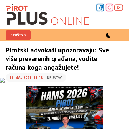
DRUŠTVO
Pirotski advokati upozoravaju: Sve
više prevarenih građana, vodite
računa koga angažujete!
19. MAJ 2021. 11:48
DRUŠTVO