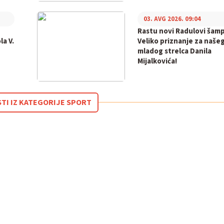
03. AVG 2026. 09:04
Rastu novi Radulovi šamp
la V.
Veliko priznanje za naše
mladog strelca Danila
Mijalkovića!
STI IZ KATEGORIJE SPORT