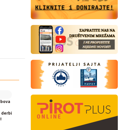
ubova
 derbi
!