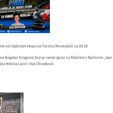
dne od najboljih ekipa na Turniru Moneyball sa 20:18.
ima Bogdan Dragović koji je ranije igrao sa Rašićem i Bjelicom , kao 
aša Nikola Lazić i Vuk Obradović.