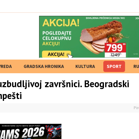
oćanaca? Kako su
VREDA
GRADSKA HRONIKA
KULTURA
SPORT
RU
uzbudljivoj završnici. Beogradski
mpešti
Pir