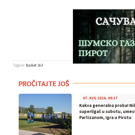
Tagovi:
Basket 3x3
PROČITAJTE JOŠ
07. AVG 2026. 09:37
Kakva generalna proba! Niš
superligaš u subotu, umes
Partizanom, igra u Pirotu