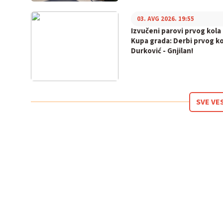
03. AVG 2026. 19:55
Izvučeni parovi prvog kola
Kupa grada: Derbi prvog ko
Durković - Gnjilan!
SVE VE