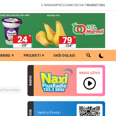
O NAMA
IMPRESSUM
KONTAKT
MARKETING
BRIKE
PROJEKTI
VAŠI OGLASI
RADIO UŽIVO
RADIO
ot Plus Online
Vesti iz Pirota i