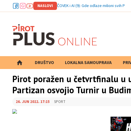
NASLOVI
ČOVEK i AI (9): Gde odlaze milioni svih Pir
DRUŠTVO
LOKALNA SAMOUPRAVA
PRETRAGA
PRI
Pirot poražen u četvrtfinalu u 
Partizan osvojio Turnir u Budi
26. JUN 2022. 17:15
SPORT