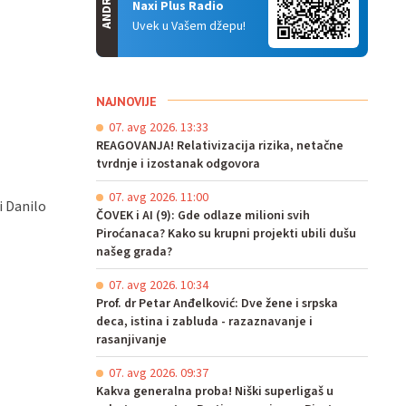
ANDROID
Naxi Plus Radio
Uvek u Vašem džepu!
NAJNOVIJE
07. avg 2026. 13:33
REAGOVANJA! Relativizacija rizika, netačne
tvrdnje i izostanak odgovora
07. avg 2026. 11:00
i Danilo
ČOVEK i AI (9): Gde odlaze milioni svih
Piroćanaca? Kako su krupni projekti ubili dušu
našeg grada?
07. avg 2026. 10:34
Prof. dr Petar Anđelković: Dve žene i srpska
deca, istina i zabluda - razaznavanje i
rasanjivanje
07. avg 2026. 09:37
Kakva generalna proba! Niški superligaš u