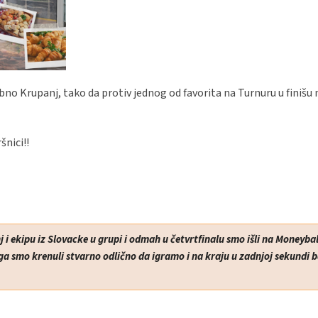
no Krupanj, tako da protiv jednog od favorita na Turnuru u finišu 
šnici!!
 i ekipu iz Slovacke u grupi i odmah u četvrtfinalu smo išli na Moneybal
toga smo krenuli stvarno odlično da igramo i na kraju u zadnjoj sekundi 