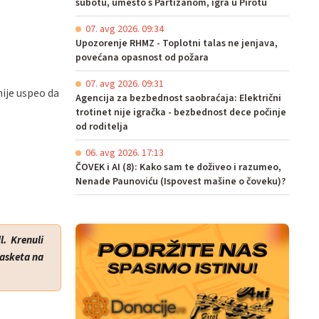
subotu, umesto s Partizanom, igra u Pirotu
07. avg 2026. 09:34
Upozorenje RHMZ - Toplotni talas ne jenjava,
povećana opasnost od požara
07. avg 2026. 09:31
nije uspeo da
Agencija za bezbednost saobraćaja: Električni
trotinet nije igračka - bezbednost dece počinje
od roditelja
06. avg 2026. 17:13
ČOVEK i AI (8): Kako sam te doživeo i razumeo,
Nenade Paunoviću (Ispovest mašine o čoveku)?
l. Krenuli
basketa na