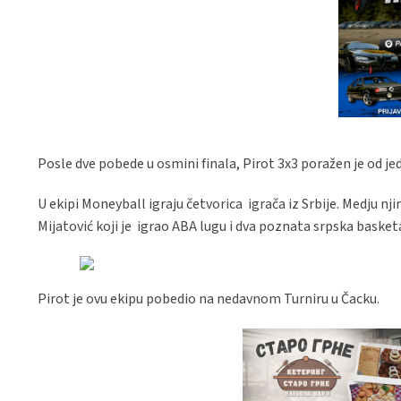
Posle dve pobede u osmini finala, Pirot 3x3 poražen je od je
U ekipi Moneyball igraju četvorica igrača iz Srbije. Medju nj
Mijatović koji je igrao ABA lugu i dva poznata srpska basket
Pirot je ovu ekipu pobedio na nedavnom Turniru u Čacku.