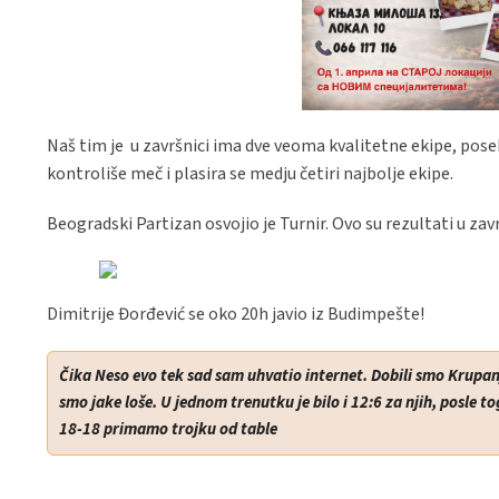
Naš tim je u završnici ima dve veoma kvalitetne ekipe, poseb
kontroliše meč i plasira se medju četiri najbolje ekipe.
Beogradski Partizan osvojio je Turnir. Ovo su rezultati u zavr
Dimitrije Đorđević se oko 20h javio iz Budimpešte!
Čika Neso evo tek sad sam uhvatio internet. Dobili smo Krupanj
smo jake loše. U jednom trenutku je bilo i 12:6 za njih, posle 
18-18 primamo trojku od table