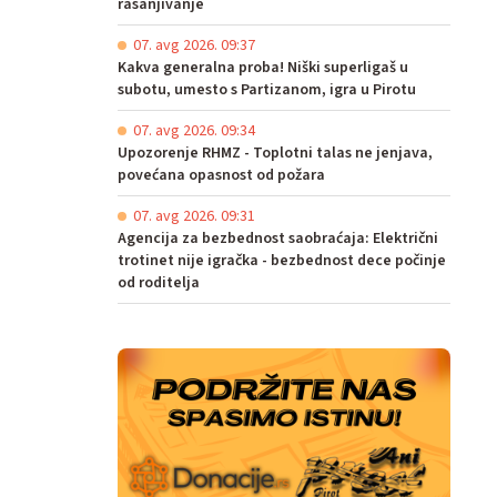
rasanjivanje
07. avg 2026. 09:37
Kakva generalna proba! Niški superligaš u
subotu, umesto s Partizanom, igra u Pirotu
07. avg 2026. 09:34
Upozorenje RHMZ - Toplotni talas ne jenjava,
povećana opasnost od požara
07. avg 2026. 09:31
Agencija za bezbednost saobraćaja: Električni
trotinet nije igračka - bezbednost dece počinje
od roditelja