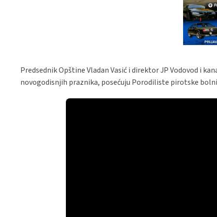
Predsednik Opštine Vladan Vasić i direktor JP Vodovod i ka
novogodisnjih praznika, posećuju Porodiliste pirotske bolni