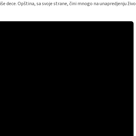
še dece. Opština, sa svoje strane, čini mnogo na unapredjenju živ