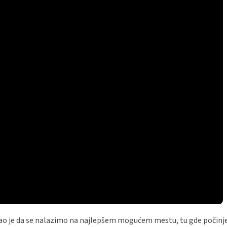
ao je da se nalazimo na najlepšem mogućem mestu, tu gde počinje 