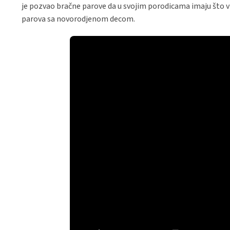
je pozvao bračne parove da u svojim porodicama imaju što vi
parova sa novorodjenom decom.