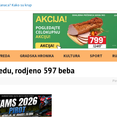
ćanaca? Kako su krupni projekti ubili dušu
VREDA
GRADSKA HRONIKA
KULTURA
SPORT
RU
edu, rodjeno 597 beba
Pir