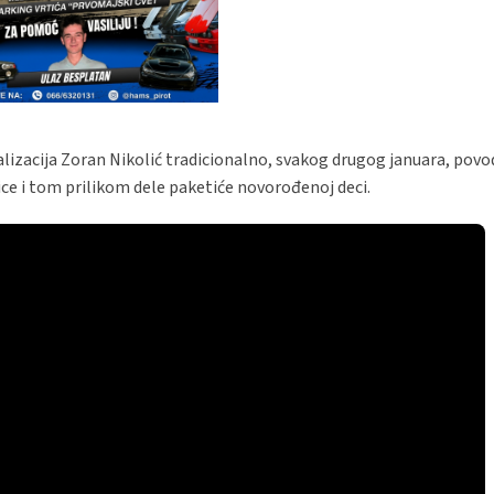
nalizacija Zoran Nikolić tradicionalno, svakog drugog januara, po
ce i tom prilikom dele paketiće novorođenoj deci.