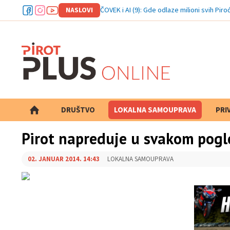
NASLOVI
ČOVEK i AI (9): Gde odlaze milioni svih Piro
DRUŠTVO
LOKALNA SAMOUPRAVA
PRETRAGA
PRI
Pirot napreduje u svakom pogl
02. JANUAR 2014. 14:43
LOKALNA SAMOUPRAVA