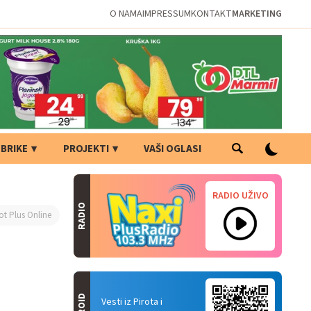
O NAMA
IMPRESSUM
KONTAKT
MARKETING
BRIKE
PROJEKTI
VAŠI OGLASI
RADIO UŽIVO
RADIO
ot Plus Online
Vesti iz Pirota i