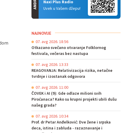
ANDROID
Naxi Plus Radio
Uvek u Vašem džepu!
NAJNOVIJE
07. avg 2026. 18:56
vodom
Otkazano svečano otvaranje Folklornog
festivala, večeras bez nastupa
07. avg 2026. 13:33
REAGOVANJA: Relativizacija rizika, netačne
tvrdnje i izostanak odgovora
07. avg 2026. 11:00
ČOVEK i AI (9): Gde odlaze milioni svih
Piroćanaca? Kako su krupni projekti ubili dušu
našeg grada?
07. avg 2026. 10:34
Prof. dr Petar Anđelković: Dve žene i srpska
deca, istina i zabluda - razaznavanje i