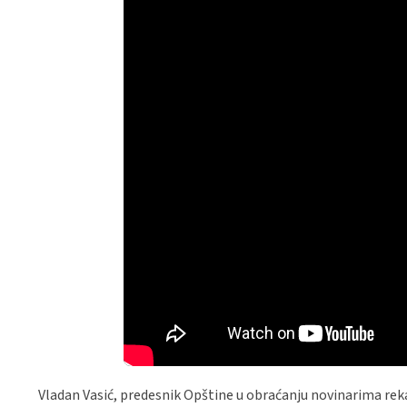
Vladan Vasić, predesnik Opštine u obraćanju novinarima rek