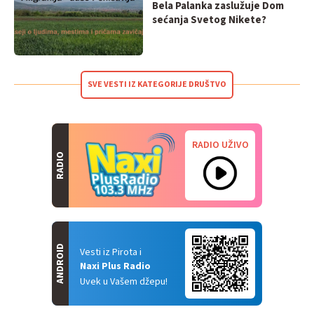
Bela Palanka zaslužuje Dom
sećanja Svetog Nikete?
SVE VESTI IZ KATEGORIJE DRUŠTVO
RADIO UŽIVO
RADIO
ANDROID
Vesti iz Pirota i
Naxi Plus Radio
Uvek u Vašem džepu!