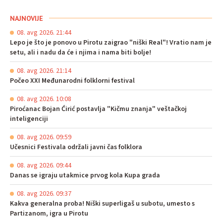
NAJNOVIJE
08. avg 2026. 21:44
Lepo je što je ponovo u Pirotu zaigrao "niški Real"! Vratio nam je
setu, ali i nadu da će i njima i nama biti bolje!
08. avg 2026. 21:14
Počeo XXI Međunarodni folklorni festival
08. avg 2026. 10:08
Piroćanac Bojan Ćirić postavlja "Kičmu znanja" veštačkoj
inteligenciji
08. avg 2026. 09:59
Učesnici Festivala održali javni čas folklora
08. avg 2026. 09:44
Danas se igraju utakmice prvog kola Kupa grada
08. avg 2026. 09:37
Kakva generalna proba! Niški superligaš u subotu, umesto s
Partizanom, igra u Pirotu