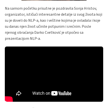
Na samom početku prisutne je pozdravila Sonja Hristov,
organizator, ističući interesantne detalje iz svog života koji
su je doveli do NLP-a, kao i veštine kojima je ovladala i koje
su danas njen život učinile potpunim i srećnim. Posle
njenog obraćanja Darko Cvetković je otpočeo sa
prezentacijom NLP-a.