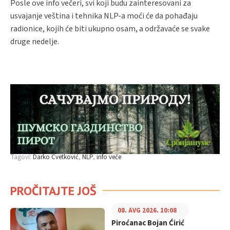
Posle ove info večeri, svi koji budu zainteresovani za
usvajanje veština i tehnika NLP-a moći će da pohađaju
radionice, kojih će biti ukupno osam, a održavaće se svake
druge nedelje.
Tagovi:
Darko Cvetković
NLP
info veče
PROČITAJTE JOŠ
08. AVG 2026. 10:08
Piroćanac Bojan Ćirić