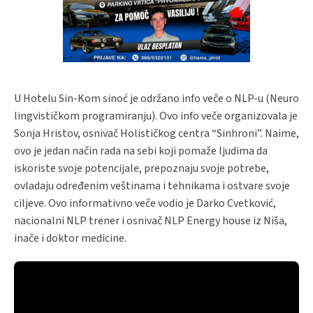
U Hotelu Sin-Kom sinoć je održano info veče o NLP-u (Neuro
lingvističkom programiranju). Ovo info veče organizovala je
Sonja Hristov, osnivač Holističkog centra “Sinhroni”. Naime,
ovo je jedan način rada na sebi koji pomaže ljudima da
iskoriste svoje potencijale, prepoznaju svoje potrebe,
ovladaju određenim veštinama i tehnikama i ostvare svoje
ciljeve. Ovo informativno veče vodio je Darko Cvetković,
nacionalni NLP trener i osnivač NLP Energy house iz Niša,
inače i doktor medicine.