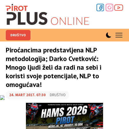
DRUŠTVO
Piroćancima predstavljena NLP
metodologija; Darko Cvetković:
Mnogo ljudi želi da radi na sebi i
koristi svoje potencijale, NLP to
omogućava!
24. MART 2017. 07:30
DRUŠTVO