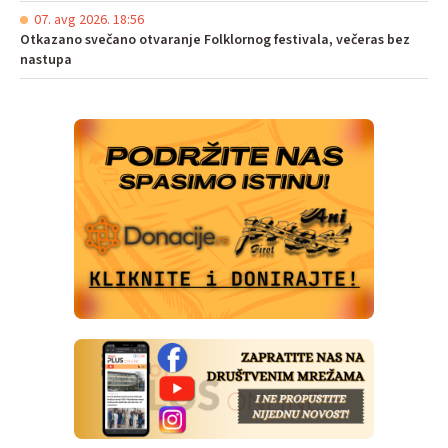
07. avg 2026. 18:56
Otkazano svečano otvaranje Folklornog festivala, večeras bez
nastupa