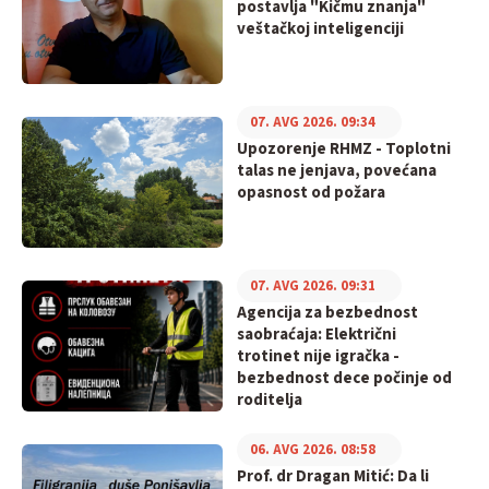
postavlja "Kičmu znanja"
veštačkoj inteligenciji
07. AVG 2026. 09:34
Upozorenje RHMZ - Toplotni
talas ne jenjava, povećana
opasnost od požara
07. AVG 2026. 09:31
Agencija za bezbednost
saobraćaja: Električni
trotinet nije igračka -
bezbednost dece počinje od
roditelja
06. AVG 2026. 08:58
Prof. dr Dragan Mitić: Da li