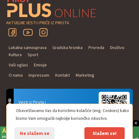
AKTUELNE VESTI I PRIČE IZ PIROTA
Lokalna samouprava
Gradska hronika
Privreda
Društvo
Kultura
Sport
Vaši oglasi
Emisije
O nama
Impressum
Kontakt
Marketing
ANDROID
Vesti iz Pirota i
Naxi Plus Radio
Obaveštavamo Vas da koristimo kolačiće (eng. Cookies) kako
Uvek u Vašem džepu!
bismo Vam omogućili najbolje korisničko iskustvo.
×
Ne slažem se
Slažem se!
© Pirot plus online - internet portal. Sva prava zadržana.