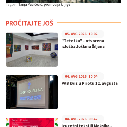
Tagovi:
Tanja Pavićević
promocija knjige
PROČITAJTE JOŠ
05. AVG 2026. 10:02
"Tetetka" - otvorena
izložba Joškina Šiljana
04. AVG 2026. 10:04
PAB kviz u Pirotu 12. avgusta
04. AVG 2026. 09:42
Izuzetni tekstili Meksika -