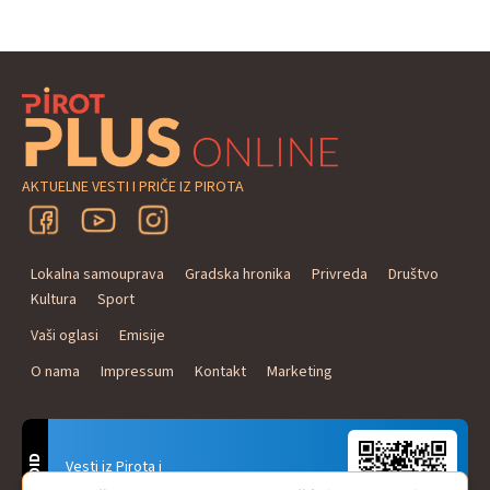
AKTUELNE VESTI I PRIČE IZ PIROTA
Lokalna samouprava
Gradska hronika
Privreda
Društvo
Kultura
Sport
Vaši oglasi
Emisije
O nama
Impressum
Kontakt
Marketing
ANDROID
Vesti iz Pirota i
Naxi Plus Radio