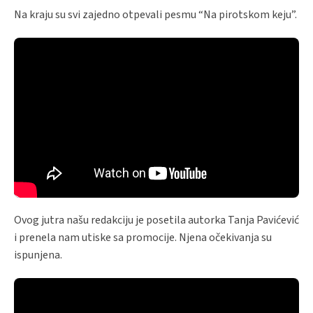
Na kraju su svi zajedno otpevali pesmu “Na pirotskom keju”.
Ovog jutra našu redakciju je posetila autorka Tanja Pavićević
i prenela nam utiske sa promocije. Njena očekivanja su
ispunjena.