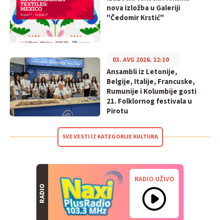
nova izložba u Galeriji
"Čedomir Krstić"
03. AVG 2026. 12:10
Ansambli iz Letonije,
Belgije, Italije, Francuske,
Rumunije i Kolumbije gosti
21. Folklornog festivala u
Pirotu
SVE VESTI IZ KATEGORIJE KULTURA
RADIO UŽIVO
RADIO