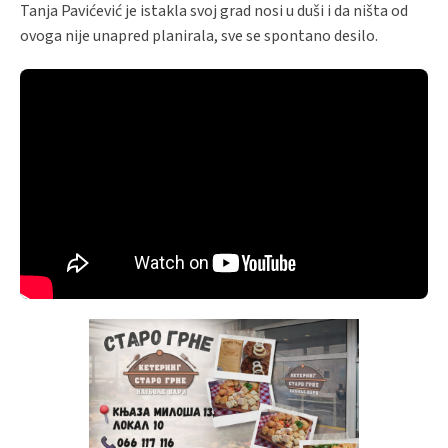
Tanja Pavićević je istakla svoj grad nosi u duši i da ništa od
ovoga nije unapred planirala, sve se spontano desilo.