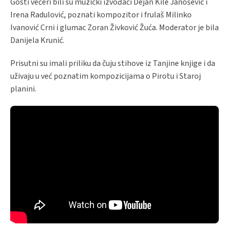
Gosti večeri bili su muzički izvođači Dejan Kile Janošević i
Irena Radulović, poznati kompozitor i frulaš Milinko
Ivanović Crni i glumac Zoran Živković Žuća. Moderator je bila
Danijela Krunić.
Prisutni su imali priliku da čuju stihove iz Tanjine knjige i da
uživaju u već poznatim kompozicijama o Pirotu i Staroj
planini.