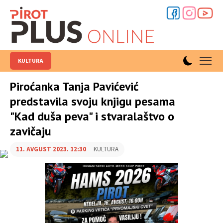
KULTURA
Piroćanka Tanja Pavićević
predstavila svoju knjigu pesama
"Kad duša peva" i stvaralaštvo o
zavičaju
11. AVGUST 2023. 12:30
KULTURA