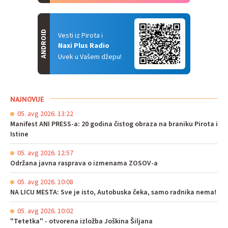
ANDROID
Vesti iz Pirota i
Naxi Plus Radio
Uvek u Vašem džepu!
NAJNOVIJE
05. avg 2026. 13:22
Manifest ANI PRESS-a: 20 godina čistog obraza na braniku Pirota i
Istine
05. avg 2026. 12:57
Održana javna rasprava o izmenama ZOSOV-a
05. avg 2026. 10:08
NA LICU MESTA: Sve je isto, Autobuska čeka, samo radnika nema!
05. avg 2026. 10:02
"Tetetka" - otvorena izložba Joškina Šiljana