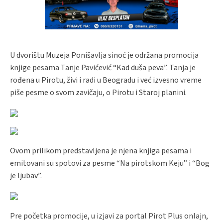
U dvorištu Muzeja Ponišavlja sinoć je održana promocija
knjige pesama Tanje Pavićević “Kad duša peva”. Tanja je
rođena u Pirotu, živi i radi u Beogradu i već izvesno vreme
piše pesme o svom zavičaju, o Pirotu i Staroj planini.
Ovom prilikom predstavljena je njena knjiga pesama i
emitovani su spotovi za pesme “Na pirotskom Keju” i “Bog
je ljubav”.
Pre početka promocije, u izjavi za portal Pirot Plus onlajn,