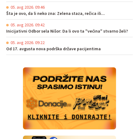
05. avg 2026. 09:46
Šta je ovo, da li neko zna: Zelena staza, rečica ili...
05. avg 2026. 09:42
Inicijativni Odbor sela Nišor: Da li ovo ta "većina" stvarno želi?
05. avg 2026. 09:22
Od 17. avgusta nova podrška države pacijentima