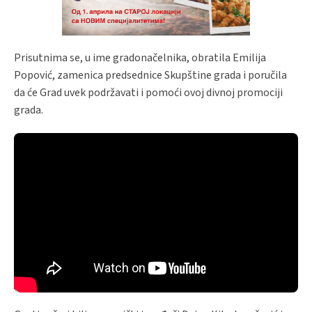
Prisutnima se, u ime gradonačelnika, obratila Emilija
Popović, zamenica predsednice Skupštine grada i poručila
da će Grad uvek podržavati i pomoći ovoj divnoj promociji
grada.