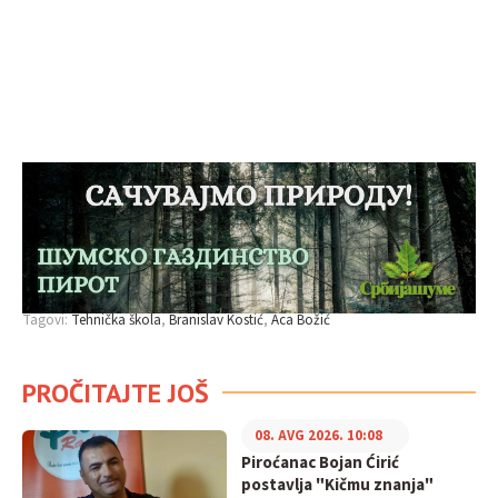
Tagovi:
Tehnička škola
Branislav Kostić
Aca Božić
PROČITAJTE JOŠ
08. AVG 2026. 10:08
Piroćanac Bojan Ćirić
postavlja "Kičmu znanja"