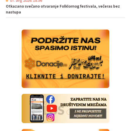
07. avg 2026. 18:56
Otkazano svečano otvaranje Folklornog festivala, večeras bez
nastupa