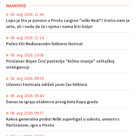
NAJNOVIJE
08. avg 2026. 21:44
Lepo je što je ponovo u Pirotu zaigrao "niški Real"! Vratio nam je
setu, ali i nadu da će i njima i nama biti bolje!
08. avg 2026. 21:14
Počeo XXI Međunarodni folklorni festival
08. avg 2026. 10:08
Piroćanac Bojan Ćirić postavlja "Kičmu znanja" veštačkoj
inteligenciji
08. avg 2026. 09:59
Učesnici Festivala održali javni čas folklora
08. avg 2026. 09:44
Danas se igraju utakmice prvog kola Kupa grada
08. avg 2026. 09:37
Kakva generalna proba! Niški superligaš u subotu, umesto s
Partizanom, igra u Pirotu