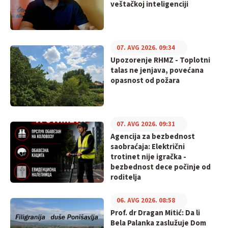
veštačkoj inteligenciji
07. AVG 2026. 09:34
Upozorenje RHMZ - Toplotni
talas ne jenjava, povećana
opasnost od požara
07. AVG 2026. 09:31
Agencija za bezbednost
saobraćaja: Električni
trotinet nije igračka -
bezbednost dece počinje od
roditelja
06. AVG 2026. 08:58
Prof. dr Dragan Mitić: Da li
Bela Palanka zaslužuje Dom