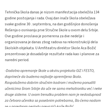
Tehnička škola danas je nizom manifestacija obeležila 134
godine postojanja i rada. Ovaj dan inače škola obeležava
svake godine 30 . septembra, na dan godišnjice donošenja
Rešenja o osnivanju prve Stručne škole u ovom delu Srbije.
Ove godine proslava je pomerena za dve nedelje i
organizovana je danas zbog radova na rekonstrukciji dela
školskih objekata. U Amfiteatru direktor škole Aca Božić
prezentovao je dosadašnje rezultate rada kao i planove za
naredni period.
-Dodatno opremanje škole u okviru projekata GIZ i FESTO,
doprineće da budemo najbolje opremljena škola.
Raspolažemo dobrim stručnim kadrom i možemo ponuditi
učenicima širom Srbije da uče ne samo mehatroniku već i neke
druge sisteme. U ovom trenutku problem nam je nedostupnost
za četvoro učenika sa posebnim potrebama, što ćemo nadam
se u narednom periodu prevazići-kaže Božić.