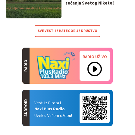
sećanja Svetog Nikete?
SVE VESTI IZ KATEGORIJE DRUŠTVO
RADIO UŽIVO
RADIO
ANDROID
Vesti iz Pirota i
Naxi Plus Radio
Uvek u Vašem džepu!