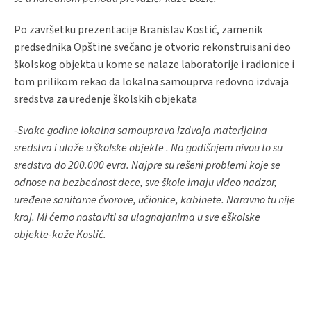
Po završetku prezentacije Branislav Kostić, zamenik
predsednika Opštine svečano je otvorio rekonstruisani deo
školskog objekta u kome se nalaze laboratorije i radionice i
tom prilikom rekao da lokalna samouprva redovno izdvaja
sredstva za uređenje školskih objekata
-Svake godine lokalna samouprava izdvaja materijalna
sredstva i ulaže u školske objekte . Na godišnjem nivou to su
sredstva do 200.000 evra. Najpre su rešeni problemi koje se
odnose na bezbednost dece, sve škole imaju video nadzor,
uređene sanitarne čvorove, učionice, kabinete. Naravno tu nije
kraj. Mi ćemo nastaviti sa ulagnajanima u sve eškolske
objekte-kaže Kostić.