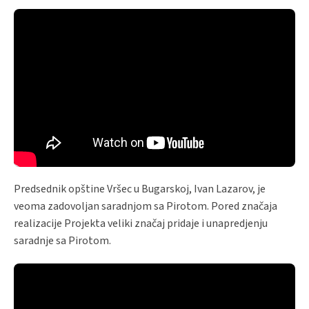
Predsednik opštine Vršec u Bugarskoj, Ivan Lazarov, je
veoma zadovoljan saradnjom sa Pirotom. Pored značaja
realizacije Projekta veliki značaj pridaje i unapredjenju
saradnje sa Pirotom.