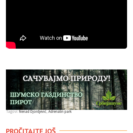
Tagovi:
Nenad Djordjević
Adrenalin park
PROČITAJTE JOŠ