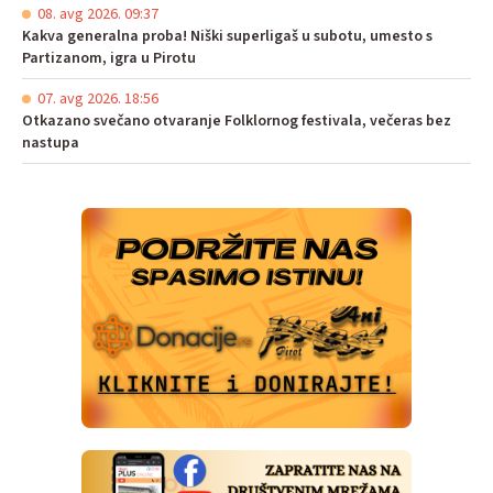
08. avg 2026. 09:37
Kakva generalna proba! Niški superligaš u subotu, umesto s
Partizanom, igra u Pirotu
07. avg 2026. 18:56
Otkazano svečano otvaranje Folklornog festivala, večeras bez
nastupa