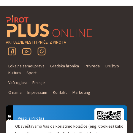
AKTUELNE VESTI I PRIČE IZ PIROTA
Lokalna samouprava
Gradska hronika
Privreda
Društvo
Kultura
Sport
Vaši oglasi
Emisije
O nama
Impressum
Kontakt
Marketing
ANDROID
Vesti iz Pirota i
Naxi Plus Radio
Obaveštavamo Vas da koristimo kolačiće (eng. Cookies) kako
Uvek u Vašem džepu!