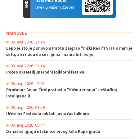
Naxi Plus Radio
Uvek u Vašem džepu!
NAJNOVIJE
08. avg 2026. 21:44
Lepo je što je ponovo u Pirotu zaigrao "niški Real"! Vratio nam je
setu, ali i nadu da će i njima i nama biti bolje!
08. avg 2026. 21:14
Počeo XXI Medjunarodni folklorni festival
08. avg 2026. 10:08
Piroćanac Bojan Ćirić postavlja "Kičmu znanja" veštačkoj
inteligenciji
08. avg 2026. 09:59
Učesnici Festivala održali javni čas folklora
08. avg 2026. 09:44
Danas se igraju utakmice prvog kola Kupa grada