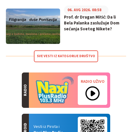
06. AVG 2026. 08:58
Prof. dr Dragan Mitić: Da li
Bela Palanka zaslužuje Dom
sećanja Svetog Nikete?
SVE VESTI IZ KATEGORIJE DRUŠTVO
RADIO UŽIVO
RADIO
ANDROID
Vesti iz Pirota i