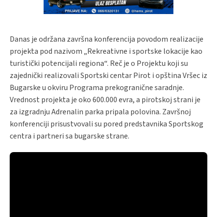
Danas je održana završna konferencija povodom realizacije
projekta pod nazivom „Rekreativne i sportske lokacije kao
turistički potencijali regiona“. Reč je o Projektu koji su
zajednički realizovali Sportski centar Pirot i opština Vršec iz
Bugarske u okviru Programa prekogranične saradnje.
Vrednost projekta je oko 600.000 evra, a pirotskoj strani je
za izgradnju Adrenalin parka pripala polovina. Završnoj
konferenciji prisustvovali su pored predstavnika Sportskog
centra i partneri sa bugarske strane.