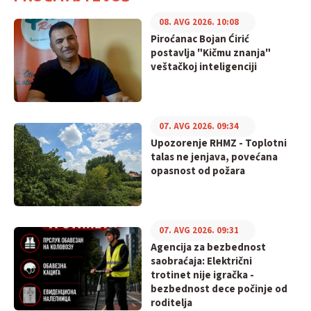
08. AVG 2026. 10:08
Piroćanac Bojan Ćirić
postavlja "Kičmu znanja"
veštačkoj inteligenciji
07. AVG 2026. 09:34
Upozorenje RHMZ - Toplotni
talas ne jenjava, povećana
opasnost od požara
07. AVG 2026. 09:31
Agencija za bezbednost
saobraćaja: Električni
trotinet nije igračka -
bezbednost dece počinje od
roditelja