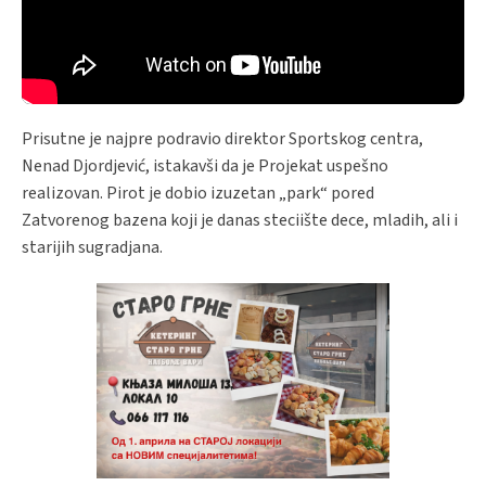
Prisutne je najpre podravio direktor Sportskog centra,
Nenad Djordjević, istakavši da je Projekat uspešno
realizovan. Pirot je dobio izuzetan „park“ pored
Zatvorenog bazena koji je danas steciište dece, mladih, ali i
starijih sugradjana.