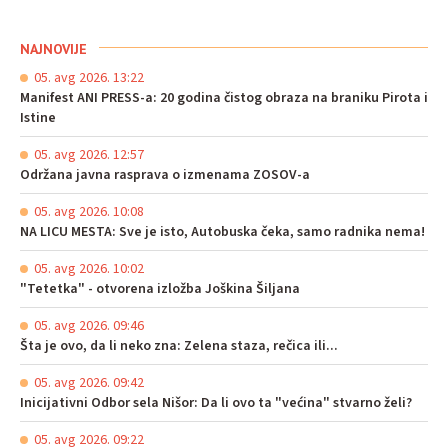
NAJNOVIJE
05. avg 2026. 13:22
Manifest ANI PRESS-a: 20 godina čistog obraza na braniku Pirota i
Istine
05. avg 2026. 12:57
Održana javna rasprava o izmenama ZOSOV-a
05. avg 2026. 10:08
NA LICU MESTA: Sve je isto, Autobuska čeka, samo radnika nema!
05. avg 2026. 10:02
"Tetetka" - otvorena izložba Joškina Šiljana
05. avg 2026. 09:46
Šta je ovo, da li neko zna: Zelena staza, rečica ili...
05. avg 2026. 09:42
Inicijativni Odbor sela Nišor: Da li ovo ta "većina" stvarno želi?
05. avg 2026. 09:22