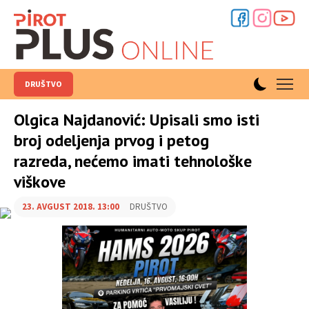
DRUŠTVO
Olgica Najdanović: Upisali smo isti
broj odeljenja prvog i petog
razreda, nećemo imati tehnološke
viškove
23. AVGUST 2018. 13:00
DRUŠTVO