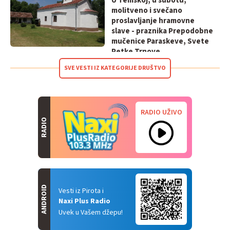
U Temskoj, u subotu,
molitveno i svečano
proslavljanje hramovne
slave - praznika Prepodobne
mučenice Paraskeve, Svete
Petke Trnove
SVE VESTI IZ KATEGORIJE DRUŠTVO
RADIO UŽIVO
RADIO
ANDROID
Vesti iz Pirota i
Naxi Plus Radio
Uvek u Vašem džepu!