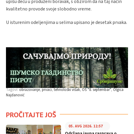
upišu decu u produženi boravak, s obzirom da na taj način
kvalitetno provode svoje slobodno vreme.
U isturenim odeljenjima u selima upisano je desetak prvaka.
Tagovi:
obrazovanje
prvaci
tehnološki višak
OŠ "8. septembar"
Olgica
Najdanović
PROČITAJTE JOŠ
05. AVG 2026. 12:57
Održana javna rasprava o