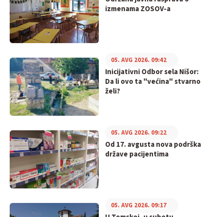
izmenama ZOSOV-a
05. AVG 2026. 09:42
Inicijativni Odbor sela Nišor:
Da li ovo ta "većina" stvarno
želi?
05. AVG 2026. 09:22
Od 17. avgusta nova podrška
države pacijentima
05. AVG 2026. 09:17