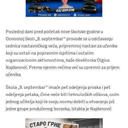
Poslednji dani pred početak nove školske godine u
Osnovnoj školi „8. septembar“ provode se u održavanju
sednica nastavničkog veća, pripremnoj nastavi za učenike
koji su ostali na popravnim ispitima i ostalim
organizacionim aktivnostima, kaže direktorka Olgica
Najdanović. Prema njenim rečima već su spremni za prijem
učenika.
Škola „8. septembar“ imaće pet odeljenja prvaka i pet
odeljenja petaka, čime neće biti tehnoloških viškova, osim
jednog učitelja koji će svoju normu dobiti u otvaranju još
jedne grupe produženog boravka, istakla je Najdanović.