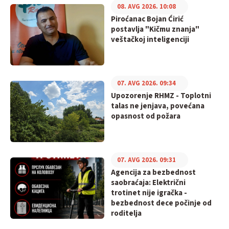
08. AVG 2026. 10:08
Piroćanac Bojan Ćirić
postavlja "Kičmu znanja"
veštačkoj inteligenciji
07. AVG 2026. 09:34
Upozorenje RHMZ - Toplotni
talas ne jenjava, povećana
opasnost od požara
07. AVG 2026. 09:31
Agencija za bezbednost
saobraćaja: Električni
trotinet nije igračka -
bezbednost dece počinje od
roditelja