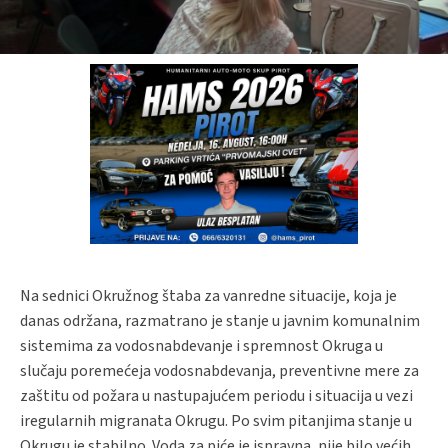
Na sednici Okružnog štaba za vanredne situacije, koja je
danas održana, razmatrano je stanje u javnim komunalnim
sistemima za vodosnabdevanje i spremnost Okruga u
slučaju poremećeja vodosnabdevanja, preventivne mere za
zaštitu od požara u nastupajućem periodu i situacija u vezi
iregularnih migranata Okrugu. Po svim pitanjima stanje u
Okrugu je stabilno. Voda za piće je ispravna, nije bilo većih