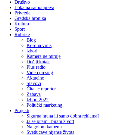
Društvo
Lokalna samouprava
Privreda
Gradska hronika
Kultura
Sport
Rubrike
Blog
Korona virus
izbori
Kamera ne miruje
Dečiji kutak
Plus radio
Video presing
Aktuelno
Stavovi
Čitalac reporter
Zabava
Izbori 2022
Politički marketing
Projekti
Sigurna hrana ili samo dobra reklama?
Ja se pitam - biram život!
Na golom kamenu
Svetlucave nijanse života