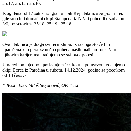
25:17, 25:12 i 25:10.
Istog dana od 17 sati smo igrali u Hali Kej utakmicu sa pionirima,
gde smo bili domaćini ekipi Stampeda iz Niša i pobedili rezultatom
3:0, po setovima 25:18, 25:19 i 25:18.
Ova utakmica je draga svima u klubu, iz razloga sto će biti
upamćena kao prva zvanična pobeda naših malih odbojkaša u
njihovim karijerama i radujemo se svi ovoj pobedi.
U narednom ujedno i poslednjem 10. kolu u polusezoni gostujemo
ekipi Borca iz Paraćina u subotu, 14.12.2024. godine sa pocetkom
od 13 časova.
* Tekst i foto: Miloš Stojanović, OK Pirot