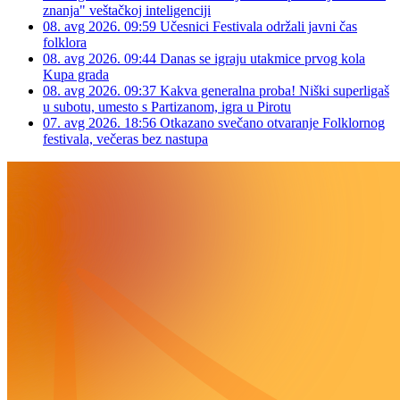
znanja" veštačkoj inteligenciji
08. avg 2026. 09:59
Učesnici Festivala održali javni čas
folklora
08. avg 2026. 09:44
Danas se igraju utakmice prvog kola
Kupa grada
08. avg 2026. 09:37
Kakva generalna proba! Niški superligaš
u subotu, umesto s Partizanom, igra u Pirotu
07. avg 2026. 18:56
Otkazano svečano otvaranje Folklornog
festivala, večeras bez nastupa