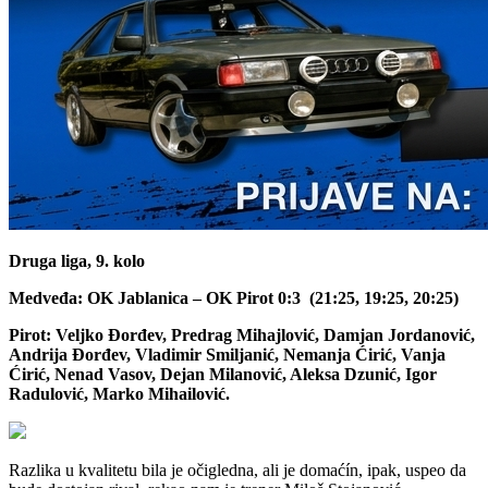
Druga liga, 9. kolo
Medveđa: OK Jablanica – OK Pirot 0:3 (21:25, 19:25, 20:25)
Pirot: Veljko Đorđev, Predrag Mihajlović, Damjan Jordanović,
Andrija Đorđev, Vladimir Smiljanić, Nemanja Ćirić, Vanja
Ćirić, Nenad Vasov, Dejan Milanović, Aleksa Dzunić, Igor
Radulović, Marko Mihailović.
Razlika u kvalitetu bila je očigledna, ali je domaćín, ipak, uspeo da