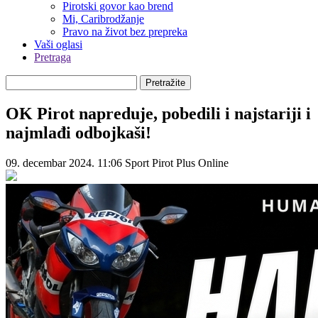
Pirotski govor kao brend
Mi, Caribrodžanje
Pravo na život bez prepreka
Vaši oglasi
Pretraga
Pretražite
OK Pirot napreduje, pobedili i najstariji i
najmlađi odbojkaši!
09. decembar 2024. 11:06
Sport
Pirot Plus Online