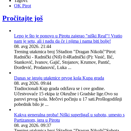
Tagovi:
OK Pirot
Pročitajte još
Lepo je što je ponovo u Pirotu zaigrao "niški Real"! Vratio
nam je setu, ali i nadu da će i njima i nama biti bolje!
08. avg 2026. 21:44
Trening utakmica broj 5Stadion "Dragan Nikolić"Pirot:
Radnički - Radnički (Niš) 0:4Radnički (P): Vasić, Ilić,
Stanković, Ivanov, Gajić, Stojanov, Krumov, Pantić,
Đorđević, Prodanović, Luka ...
Danas se igraju utakmice prvog kola Kupa grada
08. avg 2026. 09:44
Tradiocionali Kup grada održava se i ove godine.
Učestvovaće 15 ekipa iz Okružne i Gradske lige.Ovo su
parovi prvog kola. Mečevi počinju u 17 sati.Prošlogodišnji
pobednik bilo je ...
Kakva generalna proba! Niški superligaš u subotu, umesto s
Partizanom, igra u Pirotu
08. avg 2026. 09:37
Trening utakmica broj 5Stadion "Dragan Nikolić"Subota,