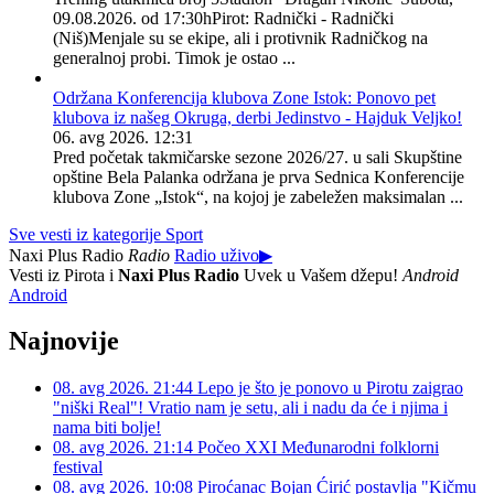
09.08.2026. od 17:30hPirot: Radnički - Radnički
(Niš)Menjale su se ekipe, ali i protivnik Radničkog na
generalnoj probi. Timok je ostao ...
Održana Konferencija klubova Zone Istok: Ponovo pet
klubova iz našeg Okruga, derbi Jedinstvo - Hajduk Veljko!
06. avg 2026. 12:31
Pred početak takmičarske sezone 2026/27. u sali Skupštine
opštine Bela Palanka održana je prva Sednica Konferencije
klubova Zone „Istok“, na kojoj je zabeležen maksimalan ...
Sve vesti iz kategorije Sport
Naxi Plus Radio
Radio
Radio uživo
▶
Vesti iz Pirota i
Naxi Plus Radio
Uvek u Vašem džepu!
Android
Android
Najnovije
08. avg 2026. 21:44
Lepo je što je ponovo u Pirotu zaigrao
"niški Real"! Vratio nam je setu, ali i nadu da će i njima i
nama biti bolje!
08. avg 2026. 21:14
Počeo XXI Međunarodni folklorni
festival
08. avg 2026. 10:08
Piroćanac Bojan Ćirić postavlja "Kičmu