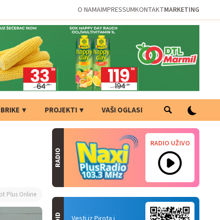
O NAMA
IMPRESSUM
KONTAKT
MARKETING
BRIKE
PROJEKTI
VAŠI OGLASI
RADIO UŽIVO
RADIO
ot Plus Online
Vesti iz Pirota i