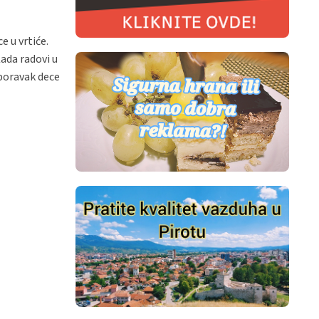
e u vrtiće.
ada radovi u
 boravak dece