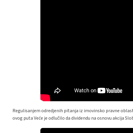
Regulisanjem odredjenih pitanja iz imovinsko pravne oblasti 
ovog puta Veće je odlučilo da dividendu na osnovu akcija Sl