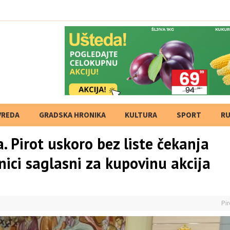
 Ponovo pet klubova iz n
VREDA
GRADSKA HRONIKA
KULTURA
SPORT
RU
 Pirot uskoro bez liste čekanja
nici saglasni za kupovinu akcija
Pir