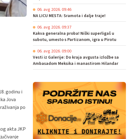
06. avg 2026. 09:46
NA LICU MESTA: Sramota i dalje traje!
06. avg 2026. 09:37
Kakva generalna proba! Niški superligaš u
subotu, umesto s Partizanom, igra u Pirotu
06. avg 2026. 09:00
Vesti iz Galerije: Do kraja avgusta izložbe sa
Ambasadom Meksika i manastirom Hilandar
8. godinu i
ika Jova
traživanja po
čkog akta JKP
jučivanje