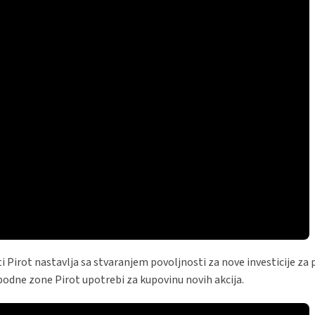
Pirot nastavlja sa stvaranjem povoljnosti za nove investicije za p
obodne zone Pirot upotrebi za kupovinu novih akcija.