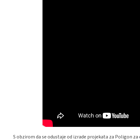
S obzirom da se odustaje od izrade projekata za Poligon za o