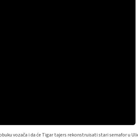
buku vozača i da će Tigar tajers rekonstruisati stari semafor u Uli