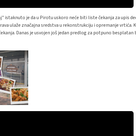
istaknuto je da u Pirotu uskoro neće biti liste čekanja za upis dec
ava ulaže značajna sredstva u rekonstrukciju i opremanje vrtića. K
čekanja. Danas je usvojen još jedan predlog za potpuno besplatan