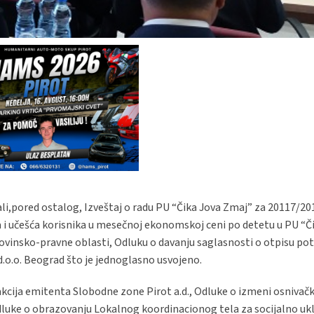
li,pored ostalog, Izveštaj o radu PU “Čika Jova Zmaj” za 20117/201
 i učešća korisnika u mesečnoj ekonomskoj ceni po detetu u PU “Č
movinsko-pravne oblasti, Odluku o davanju saglasnosti o otpisu po
.o.o. Beograd što je jednoglasno usvojeno.
 akcija emitenta Slobodne zone Pirot a.d., Odluke o izmeni osniva
luke o obrazovanju Lokalnog koordinacionog tela za socijalno ukl