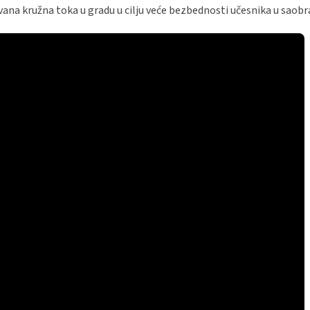
vana kružna toka u gradu u cilju veće bezbednosti učesnika u saobr