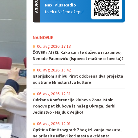
ANDROID
Naxi Plus Radio
Uvek u Vašem džepu!
NAJNOVIJE
06. avg 2026. 17:13
ČOVEK i AI (8): Kako sam te doživeo i razumeo,
Nenade Paunoviću (Ispovest mašine o čoveku)?
06. avg 2026. 15:42
Istorijskom arhivu Pirot odobrena dva projekta
od strane Ministarstva kulture
06. avg 2026. 12:31
Održana Konferencija klubova Zone Istok:
Ponovo pet klubova iz našeg Okruga, derbi
Jedinstvo - Hajduk Veljko!
06. avg 2026. 12:01
Opština Dimitrovgrad: Zbog izlivanja mazuta,
ne prilazite Nišavi kod mesta akcidenta