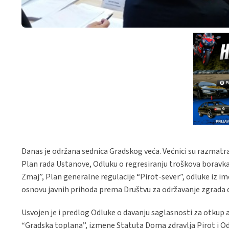
Danas je održana sednica Gradskog veća. Većnici su razmatra
Plan rada Ustanove, Odluku o regresiranju troškova boravka
Zmaj”, Plan generalne regulacije “Pirot-sever”, odluke iz i
osnovu javnih prihoda prema Društvu za održavanje zgrada d
Usvojen je i predlog Odluke o davanju saglasnosti za otkup
“Gradska toplana”, izmene Statuta Doma zdravlja Pirot i Od