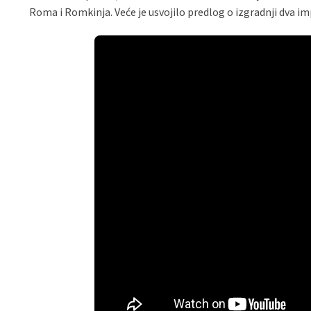
Roma i Romkinja. Veće je usvojilo predlog o izgradnji dva i