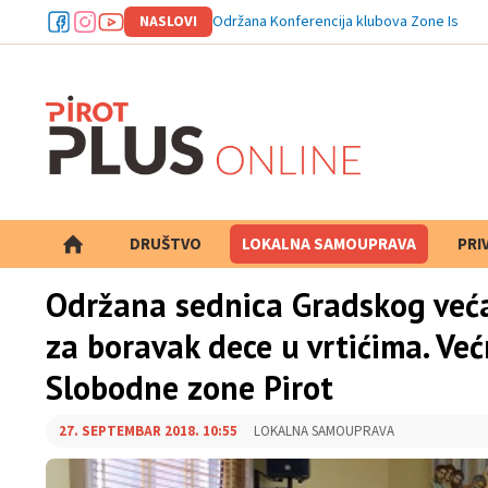
NASLOVI
Održana Konferencija klubova Zone Istok:
DRUŠTVO
LOKALNA SAMOUPRAVA
PRETRAGA
PRI
Održana sednica Gradskog veća.
za boravak dece u vrtićima. Već
Slobodne zone Pirot
27. SEPTEMBAR 2018. 10:55
LOKALNA SAMOUPRAVA