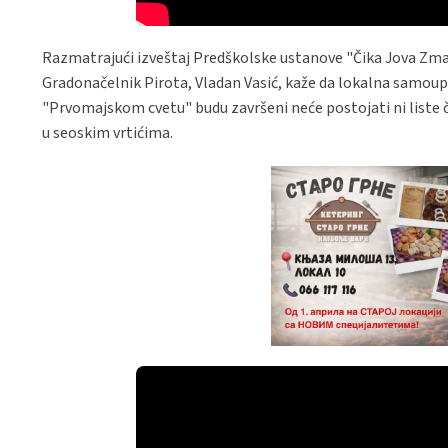
Razmatrajući izveštaj Predškolske ustanove "Čika Jova Zmaj" 
Gradonačelnik Pirota, Vladan Vasić, kaže da lokalna samoupr
"Prvomajskom cvetu" budu završeni neće postojati ni liste 
u seoskim vrtićima.