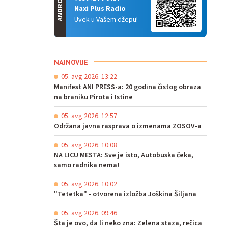
ANDROID
Naxi Plus Radio
Uvek u Vašem džepu!
NAJNOVIJE
05. avg 2026. 13:22
Manifest ANI PRESS-a: 20 godina čistog obraza
na braniku Pirota i Istine
05. avg 2026. 12:57
Održana javna rasprava o izmenama ZOSOV-a
05. avg 2026. 10:08
NA LICU MESTA: Sve je isto, Autobuska čeka,
samo radnika nema!
05. avg 2026. 10:02
"Tetetka" - otvorena izložba Joškina Šiljana
05. avg 2026. 09:46
Šta je ovo, da li neko zna: Zelena staza, rečica