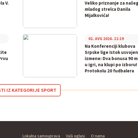
la V.
Veliko priznanje za naše
mladog strelca Danila
Mijalkovića!
02. AVG 2026. 11:19
Na Konferenciji klubova
cite
Srpske lige Istok usvoje
Prvu
izmene: Dva bonusa 90 m
u igri, na klupi po izboru!
Protokolu 20 fudbalera
STI IZ KATEGORIJE SPORT
Lokalna samouprava
Vaši oglasi
O nama