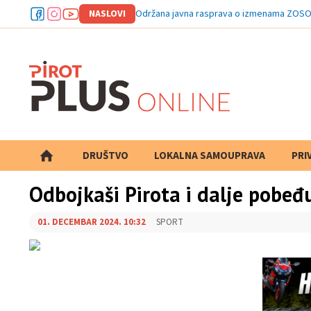
NASLOVI
Održana javna rasprava o izmenama ZOSO
DRUŠTVO
LOKALNA SAMOUPRAVA
PRETRAGA
PRI
Odbojkaši Pirota i dalje pobeđu
01. DECEMBAR 2024. 10:32
SPORT