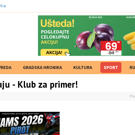
V-a
VREDA
GRADSKA HRONIKA
KULTURA
SPORT
RU
ju - Klub za primer!
Pir