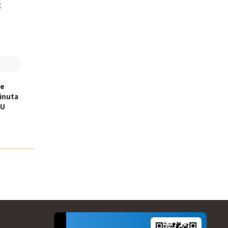
g
ne
inuta
 U