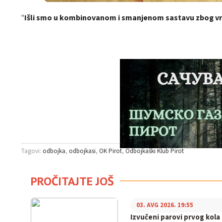
"
Išli smo u kombinovanom i smanjenom sastavu zbog vre
Tagovi:
odbojka
odbojkasi
OK Pirot
Odbojkaški Klub Pirot
PROČITAJTE JOŠ
03. AVG 2026. 19:55
Izvučeni parovi prvog kola