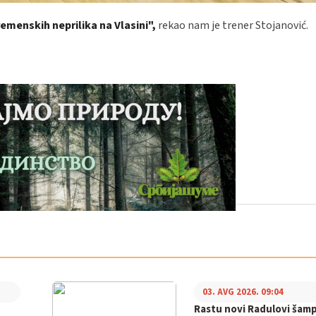
menskih neprilika na Vlasini",
rekao nam je trener Stojanović.
03. AVG 2026. 09:04
Rastu novi Radulovi šamp