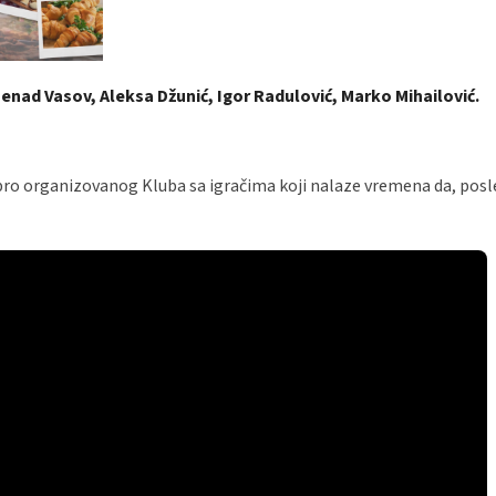
Nenad Vasov, Aleksa Džunić, Igor Radulović, Marko Mihailović.
bro organizovanog Kluba sa igračima koji nalaze vremena da, pos