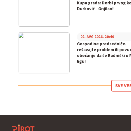
Kupa grada: Derbi prvog ko
Durković - Gnjilan!
02. AVG 2026. 20:40
Gospodine predsedniče,
rešavajte problem ili povu
obećanje da će Radnički u 
ligu!
SVE VE