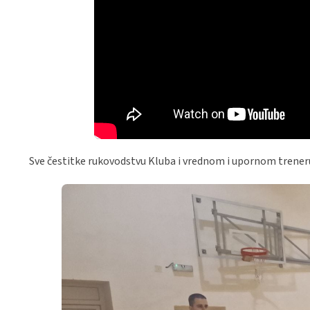
Sve čestitke rukovodstvu Kluba i vrednom i upornom trene