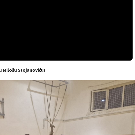
ru
Milošu Stojanoviću!