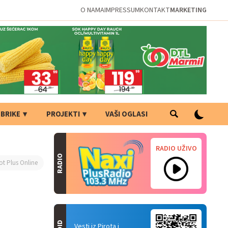
O NAMA
IMPRESSUM
KONTAKT
MARKETING
BRIKE
PROJEKTI
VAŠI OGLASI
RADIO UŽIVO
RADIO
ot Plus Online
Vesti iz Pirota i