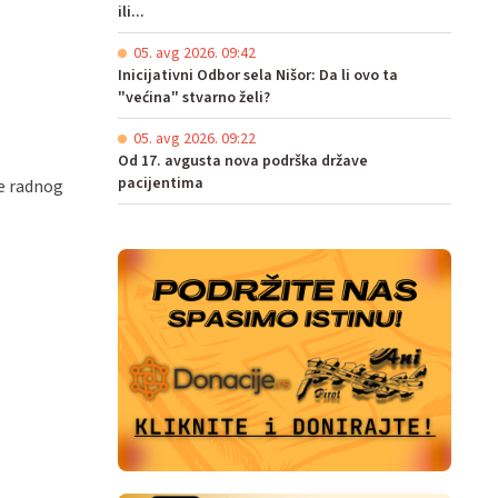
ili...
05. avg 2026. 09:42
Inicijativni Odbor sela Nišor: Da li ovo ta
"većina" stvarno želi?
05. avg 2026. 09:22
Od 17. avgusta nova podrška države
pacijentima
le radnog