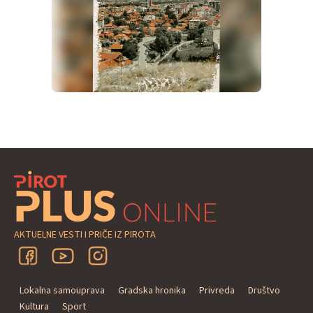
AKTUELNE VESTI I PRIČE IZ PIROTA
Lokalna samouprava
Gradska hronika
Privreda
Društvo
Kultura
Sport