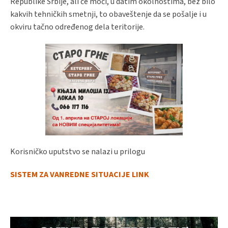
Republike Srbije, ali će moći, u datim okolnostima, bez bilo
kakvih tehničkih smetnji, to obaveštenje da se pošalje i u
okviru tačno određenog dela teritorije.
Korisničko uputstvo se nalazi u prilogu
SISTEM ZA VANREDNE SITUACIJE LINK