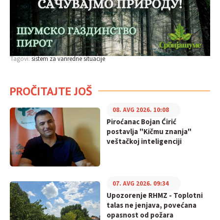
Tagovi:
sistem za vanredne situacije
PROČITAJTE JOŠ
08. AVG 2026. 10:08
Piroćanac Bojan Ćirić
postavlja "Kičmu znanja"
veštačkoj inteligenciji
07. AVG 2026. 09:34
Upozorenje RHMZ - Toplotni
talas ne jenjava, povećana
opasnost od požara