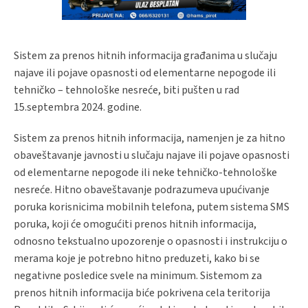
Sistem za prenos hitnih informacija građanima u slučaju
najave ili pojave opasnosti od elementarne nepogode ili
tehničko – tehnološke nesreće, biti pušten u rad
15.septembra 2024. godine.
Sistem za prenos hitnih informacija, namenjen je za hitno
obaveštavanje javnosti u slučaju najave ili pojave opasnosti
od elementarne nepogode ili neke tehničko-tehnološke
nesreće. Hitno obaveštavanje podrazumeva upućivanje
poruka korisnicima mobilnih telefona, putem sistema SMS
poruka, koji će omogućiti prenos hitnih informacija,
odnosno tekstualno upozorenje o opasnosti i instrukciju o
merama koje je potrebno hitno preduzeti, kako bi se
negativne posledice svele na minimum. Sistemom za
prenos hitnih informacija biće pokrivena cela teritorija