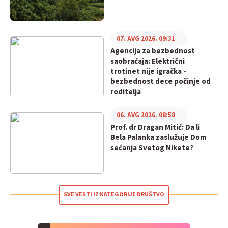
07. AVG 2026. 09:31
Agencija za bezbednost
saobraćaja: Električni
trotinet nije igračka -
bezbednost dece počinje od
roditelja
06. AVG 2026. 08:58
Prof. dr Dragan Mitić: Da li
Bela Palanka zaslužuje Dom
sećanja Svetog Nikete?
SVE VESTI IZ KATEGORIJE DRUŠTVO