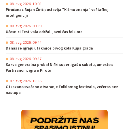
08. avg 2026. 10:08
Piroćanac Bojan Ćirić postavlja "Kičmu znanja" veštačkoj
inteligenciji
08. avg 2026. 09:59
Učesnici Festivala održali javni čas folklora
08. avg 2026. 09:44
Danas se igraju utakmice prvog kola Kupa grada
08. avg 2026. 09:37
Kakva generalna proba! Niški superligaš u subotu, umesto s
Partizanom, igra u Pirotu
07. avg 2026. 18:56
Otkazano svečano otvaranje Folklornog festivala, večeras bez
nastupa