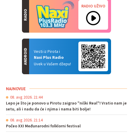
RADIO UŽIVO
RADIO
ANDROID
Vesti iz Pirota i
Naxi Plus Radio
Uvek u Vašem džepu!
NAJNOVIJE
08. avg 2026. 21:44
Lepo je što je ponovo u Pirotu zaigrao "niški Real"! Vratio nam je
setu, ali i nadu da će i njima i nama biti bolje!
08. avg 2026. 21:14
Počeo XXI Međunarodni folklorni festival