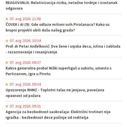
REAGOVANJA: Relativizacija rizika, netačne tvrdnje i izostanak
odgovora
07. avg 2026. 11:00
ČOVEK i AI (9): Gde odlaze milioni svih Piroćanaca? Kako su
krupni projekti ubili dušu našeg grada?
07. avg 2026. 10:34
Prof. dr Petar Anđelković: Dve žene i srpska deca, istina i zabluda
- razaznavanje i rasanjivanje
07. avg 2026. 09:37
Kakva generalna proba! Niški superligaš u subotu, umesto s
Partizanom, igra u Pirotu
07. avg 2026. 09:34
Upozorenje RHMZ - Toplotni talas ne jenjava, povećana
opasnost od požara
07. avg 2026. 09:31
Agencija za bezbednost saobraćaja: Električni trotinet nije
igračka - bezbednost dece počinje od roditelja