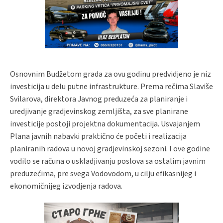
Osnovnim Budžetom grada za ovu godinu predvidjeno je niz
investicija u delu putne infrastrukture. Prema rečima Slaviše
Svilarova, direktora Javnog preduzeća za planiranje i
uredjivanje gradjevinskog zemljišta, za sve planirane
investicije postoji projektna dokumentacija. Usvajanjem
Plana javnih nabavki praktično će početi i realizacija
planiranih radova u novoj gradjevinskoj sezoni. I ove godine
vodilo se računa o uskladjivanju poslova sa ostalim javnim
preduzećima, pre svega Vodovodom, u cilju efikasnijeg i
ekonomičnijeg izvodjenja radova.