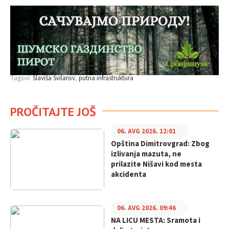
Tagovi:
Slaviša Svilarov
putna infrastruktura
PROČITAJTE JOŠ
06. AVG 2026. 12:01
Opština Dimitrovgrad: Zbog
izlivanja mazuta, ne
prilazite Nišavi kod mesta
akcidenta
06. AVG 2026. 09:46
NA LICU MESTA: Sramota i