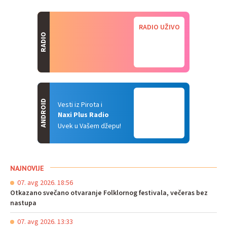
RADIO UŽIVO
RADIO
ANDROID
Vesti iz Pirota i
Naxi Plus Radio
Uvek u Vašem džepu!
NAJNOVIJE
07. avg 2026. 18:56
Otkazano svečano otvaranje Folklornog festivala, večeras bez
nastupa
07. avg 2026. 13:33