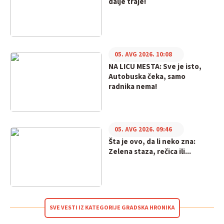
dalje traje!
05. AVG 2026. 10:08
NA LICU MESTA: Sve je isto,
Autobuska čeka, samo
radnika nema!
05. AVG 2026. 09:46
Šta je ovo, da li neko zna:
Zelena staza, rečica ili...
SVE VESTI IZ KATEGORIJE GRADSKA HRONIKA