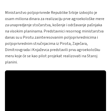
Ministarstvo poljoprivrede Republike Srbije izdvojilo je
osam miliona dinara za realizaciju prve agroekološke mere
za unapredjenje stočarstva, košenje i održavanje pašnjaka
na visokim planinama. Predstavnici resornog ministarstva
danas su u Pirotu zainteresovanim poljoprivrednicima i
poljoprivrednim stručnjacima iz Pirota, Zaječara,
Dimitrovgrada i Knjaževca predstavili prvu agroekološku
meru koje će se kao pilot projekat realizovati na Staroj
planini.