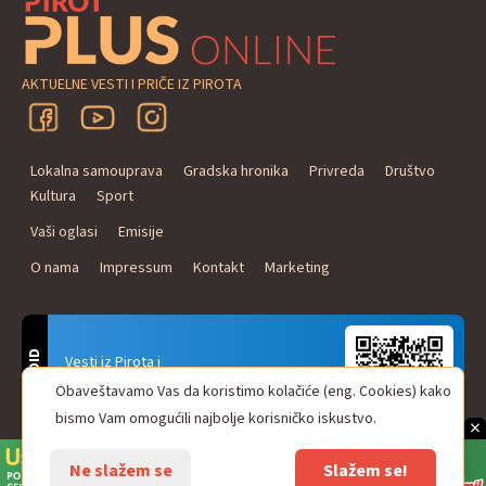
AKTUELNE VESTI I PRIČE IZ PIROTA
Lokalna samouprava
Gradska hronika
Privreda
Društvo
Kultura
Sport
Vaši oglasi
Emisije
O nama
Impressum
Kontakt
Marketing
ANDROID
Vesti iz Pirota i
Naxi Plus Radio
Obaveštavamo Vas da koristimo kolačiće (eng. Cookies) kako
Uvek u Vašem džepu!
bismo Vam omogućili najbolje korisničko iskustvo.
×
Ne slažem se
Slažem se!
© Pirot plus online - internet portal. Sva prava zadržana.