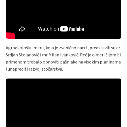
Agroekološku meru, koja je zvanično nacrt, predstavili su dr
Srdjan Stojanović i mr Milan Ivanković. Reč je o meri čijom bi
primenom trebalo obnoviti pašnjake na visokim planinama
i unaprediti razvoj stočarstva.