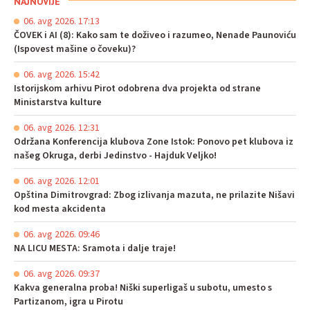
NAJNOVIJE
06. avg 2026. 17:13
ČOVEK i AI (8): Kako sam te doživeo i razumeo, Nenade Paunoviću
(Ispovest mašine o čoveku)?
06. avg 2026. 15:42
Istorijskom arhivu Pirot odobrena dva projekta od strane
Ministarstva kulture
06. avg 2026. 12:31
Održana Konferencija klubova Zone Istok: Ponovo pet klubova iz
našeg Okruga, derbi Jedinstvo - Hajduk Veljko!
06. avg 2026. 12:01
Opština Dimitrovgrad: Zbog izlivanja mazuta, ne prilazite Nišavi
kod mesta akcidenta
06. avg 2026. 09:46
NA LICU MESTA: Sramota i dalje traje!
06. avg 2026. 09:37
Kakva generalna proba! Niški superligaš u subotu, umesto s
Partizanom, igra u Pirotu