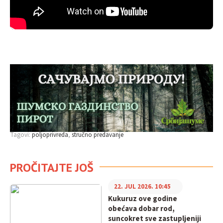
Tagovi:
poljoprivreda
stručno predavanje
PROČITAJTE JOŠ
22. JUL 2026. 10:45
Kukuruz ove godine
obećava dobar rod,
suncokret sve zastupljeniji