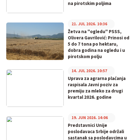
na pirotskim poljima
21. JUL 2026. 10:36
Žetva na "ogledu" PSSS,
Olivera Gavrilović: Prinosi od
5 do 7 tona po hektaru,
dobra godina na ogledu i u
pirotskom polju
14. JUL 2026. 10:57
Uprava za agrarna plaćanja
raspisala Javni poziv za
premiju za mleko za drugi
kvartal 2026. godine
19. JUN 2026. 14:06
Predstavnici Unije
poslodavaca Srbije održali
sastanak sa poslodavcima u