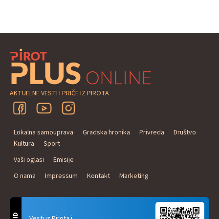
AKTUELNE VESTI I PRIČE IZ PIROTA
Lokalna samouprava
Gradska hronika
Privreda
Društvo
Kultura
Sport
Vaši oglasi
Emisije
O nama
Impressum
Kontakt
Marketing
Vesti iz Pirota i