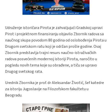
Udruženje istoričara Pirota je zahvaljujući Gradskoj upravi
Pirot i projektnom finansiranju objavilo Zbornik radova sa
naučnog skupa povodom 80 godina od oslobođenja Pirota u
Drugom svetskom ratu koji je održan prošle godine. Ovaj
Zbornik predstavlja trajni resurs naučno-istraživačkih
radova posvećenih modernoj istoriji Pirota, naročito u
pogledu novih tema koje su obrađene, a tiču se upravo
Drugog svetskog rata.
Urednik Zbornika je prof. dr Aleksandar Životić, šef katedre
za istoriju Jugoslavije na Filozofskom fakultetu u
Beogradu.