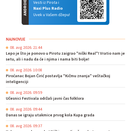
ANDROID
Vesti iz Pirota i
Naxi Plus Radio
Uvek u Vašem džepu!
NAJNOVIJE
08. avg 2026. 21:44
Lepo je što je ponovo u Pirotu zaigrao "niški Real"! Vratio nam je
setu, ali i nadu da će i njima i nama biti bolje!
08. avg 2026. 10:08
Piroćanac Bojan Ćirić postavlja "Kičmu znanja" veštačkoj
inteligenciji
08. avg 2026. 09:59
Učesnici Festivala održali javni čas folklora
08. avg 2026. 09:44
Danas se igraju utakmice prvog kola Kupa grada
08. avg 2026. 09:37