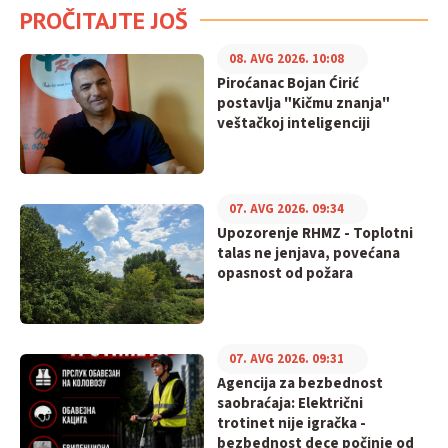
PROČITAJTE JOŠ
08. AVG 2026. 10:08
Piroćanac Bojan Ćirić
postavlja "Kičmu znanja"
veštačkoj inteligenciji
07. AVG 2026. 09:34
Upozorenje RHMZ - Toplotni
talas ne jenjava, povećana
opasnost od požara
07. AVG 2026. 09:31
Agencija za bezbednost
saobraćaja: Električni
trotinet nije igračka -
bezbednost dece počinje od