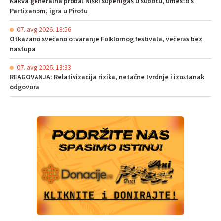
Kakva generalna proba! Niški superligaš u subotu, umesto s
Partizanom, igra u Pirotu
07. avg 2026. 18:56
Otkazano svečano otvaranje Folklornog festivala, večeras bez
nastupa
07. avg 2026. 13:33
REAGOVANJA: Relativizacija rizika, netačne tvrdnje i izostanak
odgovora