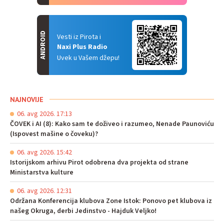
ANDROID
Vesti iz Pirota i
Naxi Plus Radio
Uvek u Vašem džepu!
NAJNOVIJE
06. avg 2026. 17:13
ČOVEK i AI (8): Kako sam te doživeo i razumeo, Nenade Paunoviću
(Ispovest mašine o čoveku)?
06. avg 2026. 15:42
Istorijskom arhivu Pirot odobrena dva projekta od strane
Ministarstva kulture
06. avg 2026. 12:31
Održana Konferencija klubova Zone Istok: Ponovo pet klubova iz
našeg Okruga, derbi Jedinstvo - Hajduk Veljko!