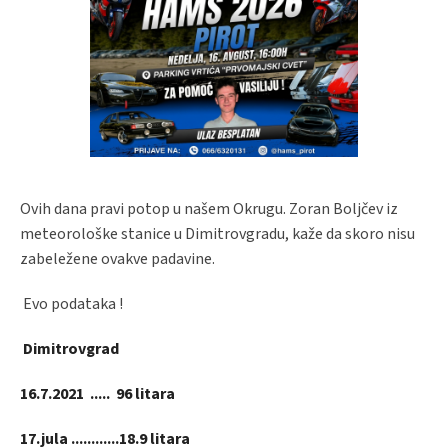
Ovih dana pravi potop u našem Okrugu. Zoran Boljčev iz
meteorološke stanice u Dimitrovgradu, kaže da skoro nisu
zabeležene ovakve padavine.
Evo podataka !
Dimitrovgrad
16.7.2021 ..... 96 litara
17.jula ............18.9 litara