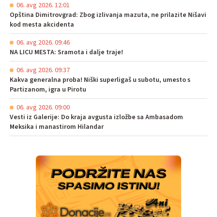
06. avg 2026. 12:01
Opština Dimitrovgrad: Zbog izlivanja mazuta, ne prilazite Nišavi
kod mesta akcidenta
06. avg 2026. 09:46
NA LICU MESTA: Sramota i dalje traje!
06. avg 2026. 09:37
Kakva generalna proba! Niški superligaš u subotu, umesto s
Partizanom, igra u Pirotu
06. avg 2026. 09:00
Vesti iz Galerije: Do kraja avgusta izložbe sa Ambasadom
Meksika i manastirom Hilandar