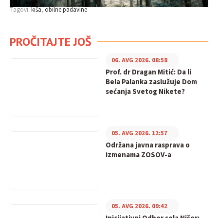
Tagovi:
kiša
obilne padavine
PROČITAJTE JOŠ
06. AVG 2026. 08:58
Prof. dr Dragan Mitić: Da li
Bela Palanka zaslužuje Dom
sećanja Svetog Nikete?
05. AVG 2026. 12:57
Održana javna rasprava o
izmenama ZOSOV-a
05. AVG 2026. 09:42