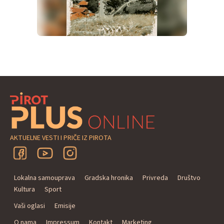
AKTUELNE VESTI I PRIČE IZ PIROTA
Lokalna samouprava
Gradska hronika
Privreda
Društvo
Kultura
Sport
Vaši oglasi
Emisije
O nama
Impressum
Kontakt
Marketing