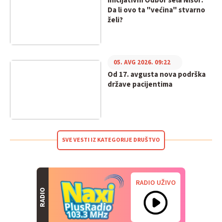
Inicijativni Odbor sela Nišor:
Da li ovo ta "većina" stvarno
želi?
05. AVG 2026. 09:22
Od 17. avgusta nova podrška
države pacijentima
SVE VESTI IZ KATEGORIJE DRUŠTVO
RADIO UŽIVO
RADIO