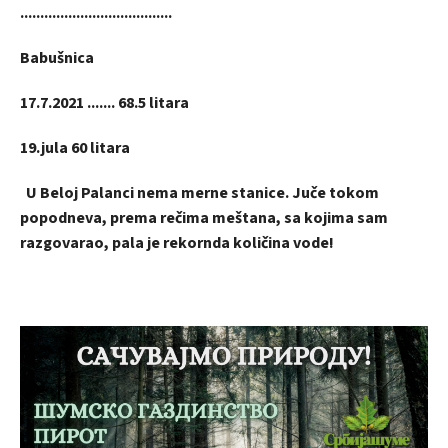
......................................
Babušnica
17.7.2021 ....... 68.5 litara
19.jula 60 litara
U Beloj Palanci nema merne stanice. Juče tokom
popodneva, prema rečima meštana, sa kojima sam
razgovarao, pala je rekornda količina vode!