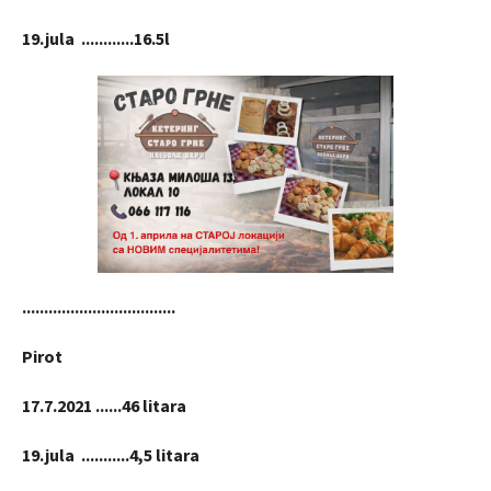
19.jula ............16.5l
...................................
Pirot
17.7.2021 ......46 litara
19.jula ...........4,5 litara