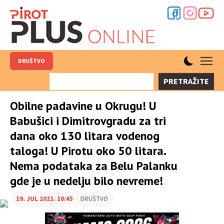
DRUŠTVO
PRETRAŽITE
Obilne padavine u Okrugu! U
Babušici i Dimitrovgradu za tri
dana oko 130 litara vodenog
taloga! U Pirotu oko 50 litara.
Nema podataka za Belu Palanku
gde je u nedelju bilo nevreme!
19. JUL 2021. 10:45
DRUŠTVO