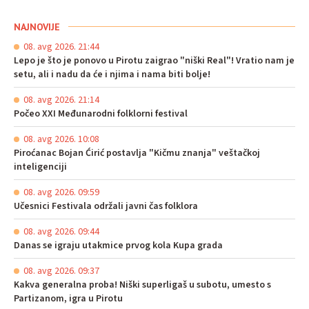
NAJNOVIJE
08. avg 2026. 21:44
Lepo je što je ponovo u Pirotu zaigrao "niški Real"! Vratio nam je
setu, ali i nadu da će i njima i nama biti bolje!
08. avg 2026. 21:14
Počeo XXI Međunarodni folklorni festival
08. avg 2026. 10:08
Piroćanac Bojan Ćirić postavlja "Kičmu znanja" veštačkoj
inteligenciji
08. avg 2026. 09:59
Učesnici Festivala održali javni čas folklora
08. avg 2026. 09:44
Danas se igraju utakmice prvog kola Kupa grada
08. avg 2026. 09:37
Kakva generalna proba! Niški superligaš u subotu, umesto s
Partizanom, igra u Pirotu