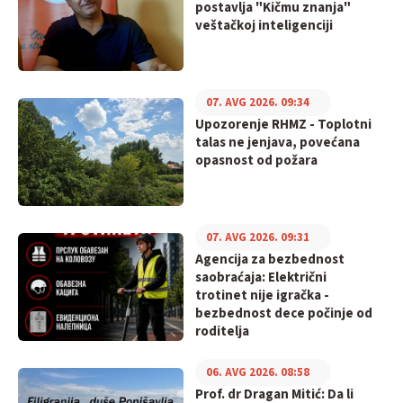
postavlja "Kičmu znanja"
veštačkoj inteligenciji
07. AVG 2026. 09:34
Upozorenje RHMZ - Toplotni
talas ne jenjava, povećana
opasnost od požara
07. AVG 2026. 09:31
Agencija za bezbednost
saobraćaja: Električni
trotinet nije igračka -
bezbednost dece počinje od
roditelja
06. AVG 2026. 08:58
Prof. dr Dragan Mitić: Da li