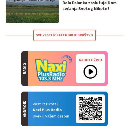
Bela Palanka zaslužuje Dom
sećanja Svetog Nikete?
SVE VESTI IZ KATEGORIJE DRUŠTVO
RADIO UŽIVO
RADIO
ANDROID
Vesti iz Pirota i
Naxi Plus Radio
Uvek u Vašem džepu!