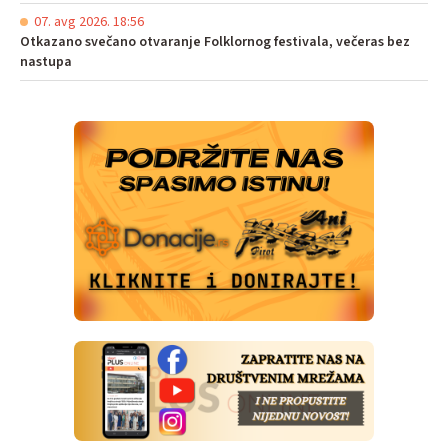
07. avg 2026. 18:56
Otkazano svečano otvaranje Folklornog festivala, večeras bez
nastupa