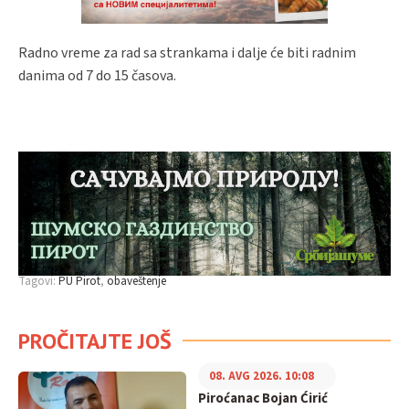
Radno vreme za rad sa strankama i dalje će biti radnim
danima od 7 do 15 časova.
Tagovi:
PU Pirot
obaveštenje
PROČITAJTE JOŠ
08. AVG 2026. 10:08
Piroćanac Bojan Ćirić