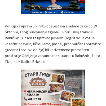
Policijska uprava u Pirotu obaveštava građane da će od 19.
oktobra, zbog renoviranja zgrade u Policijskoj stanici u
Babušnici, Odsek za upravne poslove (registracija vozila,
vozačke dozvole, lične karte, pasoši, prebivalište i boravište
građana i poslovi oružja) biti privremeno premešten u
prostorije Odeljenja za vanredne situacije u Babušnici, Ulica
Živojina Nikolića Brke bb.