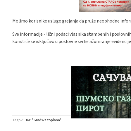
Molimo korisnike usluge grejanja da pruže neophodne inform
Sve informacije - lični podaci vlasnika stambenih i poslovni
koristiće se isključivo u poslovne svrhe ažuriiranje evidenc
Tagovi:
JKP "Gradska toplana"