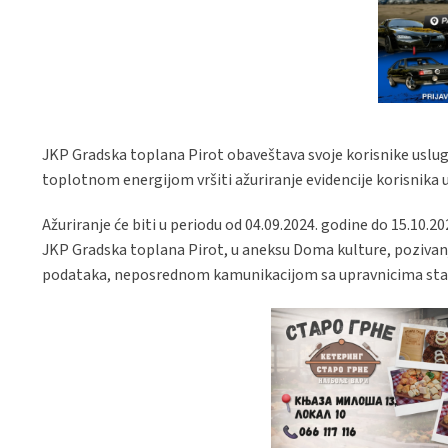
JKP Gradska toplana Pirot obaveštava svoje korisnike uslug
toplotnom energijom vršiti ažuriranje evidencije korisnika
Ažuriranje će biti u periodu od 04.09.2024. godine do 15.10.2
JKP Gradska toplana Pirot, u aneksu Doma kulture, pozivanje
podataka, neposrednom kamunikacijom sa upravnicima sta