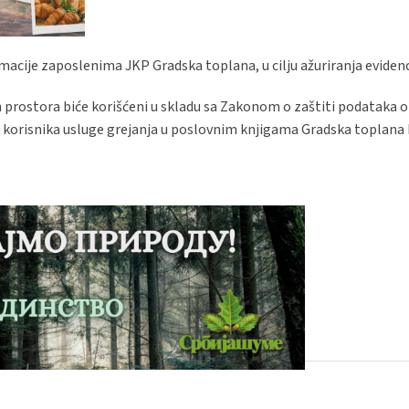
acije zaposlenima JKP Gradska toplana, u cilju ažuriranja evidenc
h prostora biće korišćeni u skladu sa Zakonom o zaštiti podataka o 
ije korisnika usluge grejanja u poslovnim knjigama Gradska toplana 