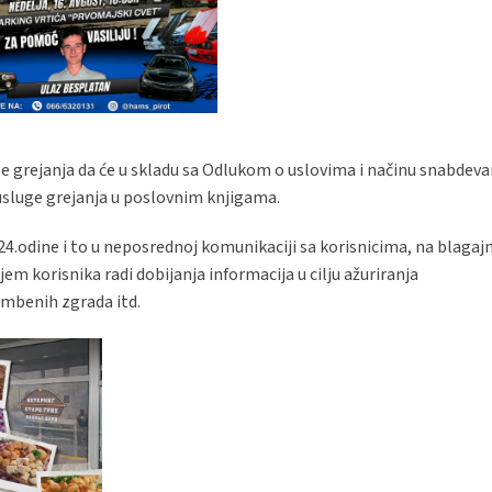
e grejanja da će u skladu sa Odlukom o uslovima i načinu snabdeva
 usluge grejanja u poslovnim knjigama.
024.odine i to u neposrednoj komunikaciji sa korisnicima, na blagajn
m korisnika radi dobijanja informacija u cilju ažuriranja
mbenih zgrada itd.