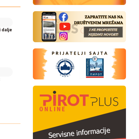
 dalje
: