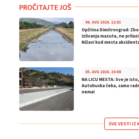
PROČITAJTE JOŠ
06. AVG 2026. 12:01
Opština Dimitrovgrad: Zb
izlivanja mazuta, ne prilaz
Nišavi kod mesta akcident
05. AVG 2026. 10:08
NA LICU MESTA: Sve je isto
Autobuska čeka, samo rad
nema!
SVE VESTI I