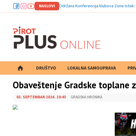
NASLOVI
Op
DRUŠTVO
LOKALNA SAMOUPRAVA
PRETRAGA
PRI
Obaveštenje Gradske toplane z
03. SEPTEMBAR 2024. 10:45
GRADSKA HRONIKA