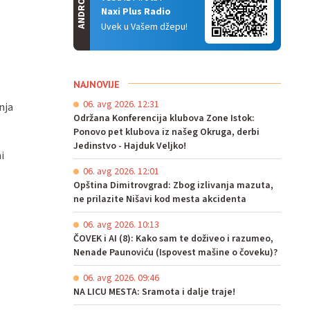
ANDROID
Naxi Plus Radio
Uvek u Vašem džepu!
NAJNOVIJE
06. avg 2026. 12:31
nja
Održana Konferencija klubova Zone Istok:
Ponovo pet klubova iz našeg Okruga, derbi
Jedinstvo - Hajduk Veljko!
i
06. avg 2026. 12:01
Opština Dimitrovgrad: Zbog izlivanja mazuta,
ne prilazite Nišavi kod mesta akcidenta
06. avg 2026. 10:13
ČOVEK i AI (8): Kako sam te doživeo i razumeo,
Nenade Paunoviću (Ispovest mašine o čoveku)?
06. avg 2026. 09:46
NA LICU MESTA: Sramota i dalje traje!