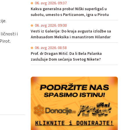
06. avg 2026. 09:37
Kakva generalna proba! Niški superligaš u
subotu, umesto s Partizanom, igra u Pirotu
ije.
06. avg 2026. 09:00
Vesti iz Galerije: Do kraja avgusta izložbe sa
ličnosti i
Ambasadom Meksika i manastirom Hilandar
Pirot.
06. avg 2026. 08:58
Prof. dr Dragan Mitić: Da li Bela Palanka
zaslužuje Dom sećanja Svetog Nikete?