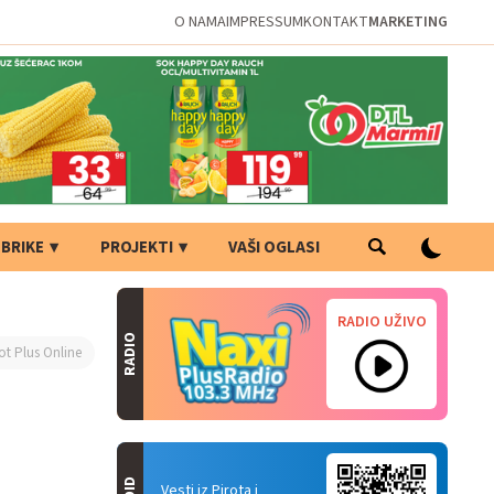
O NAMA
IMPRESSUM
KONTAKT
MARKETING
BRIKE
PROJEKTI
VAŠI OGLASI
RADIO UŽIVO
RADIO
ot Plus Online
Vesti iz Pirota i