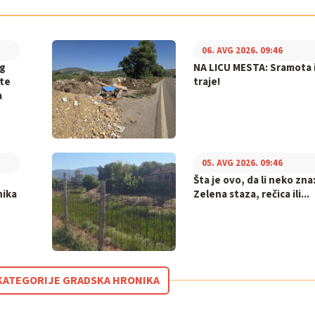
06. AVG 2026. 09:46
og
NA LICU MESTA: Sramota i
ite
traje!
a
05. AVG 2026. 09:46
,
Šta je ovo, da li neko zna
nika
Zelena staza, rečica ili...
Z KATEGORIJE GRADSKA HRONIKA