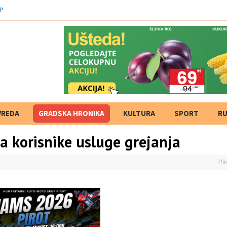
VREDA
GRADSKA HRONIKA
KULTURA
SPORT
RU
a korisnike usluge grejanja
Pir