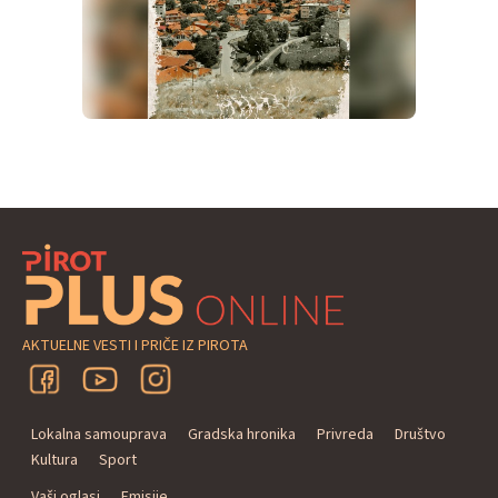
AKTUELNE VESTI I PRIČE IZ PIROTA
Lokalna samouprava
Gradska hronika
Privreda
Društvo
Kultura
Sport
Vaši oglasi
Emisije