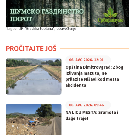
Tagovi:
JP "Gradska toplana"
obaveštenje
PROČITAJTE JOŠ
06. AVG 2026. 12:01
Opština Dimitrovgrad: Zbog
izlivanja mazuta, ne
prilazite Nišavi kod mesta
akcidenta
06. AVG 2026. 09:46
NA LICU MESTA: Sramota i
dalje traje!