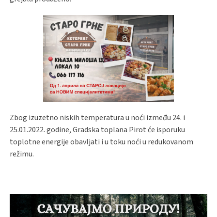
Zbog izuzetno niskih temperatura u noći između 24. i
25.01.2022. godine, Gradska toplana Pirot će isporuku
toplotne energije obavljati i u toku noći u redukovanom
režimu.