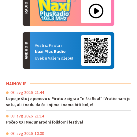
RADIO
ANDROID
Vesti iz Pirota i
Naxi Plus Radio
Uvek u Vašem džepu!
NAJNOVIJE
08. avg 2026. 21:44
Lepo je što je ponovo u Pirotu zaigrao "niški Real"! Vratio nam je
setu, ali i nadu da će i njima i nama biti bolje!
08. avg 2026. 21:14
Počeo XXI Međunarodni folklorni festival
08. avg 2026. 10:08