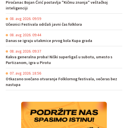
Piroćanac Bojan Ćirić postavlja "Kičmu znanja" veštačkoj
inteligenciji
08. avg 2026. 09:59
Učesnici Festivala održali javni čas folklora
08. avg 2026. 09:44
Danas se igraju utakmice prvog kola Kupa grada
08. avg 2026. 09:37
Kakva generalna proba! Niški superligaš u subotu, umesto s
Partizanom, igra u Pirotu
07. avg 2026. 18:56
Otkazano svečano otvaranje Folklornog festivala, večeras bez
nastupa