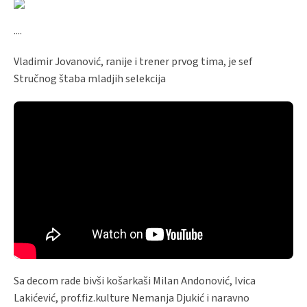
....
Vladimir Jovanović, ranije i trener prvog tima, je sef
Stručnog štaba mladjih selekcija
Sa decom rade bivši košarkaši Milan Andonović, Ivica
Lakićević, prof.fiz.kulture Nemanja Djukić i naravno