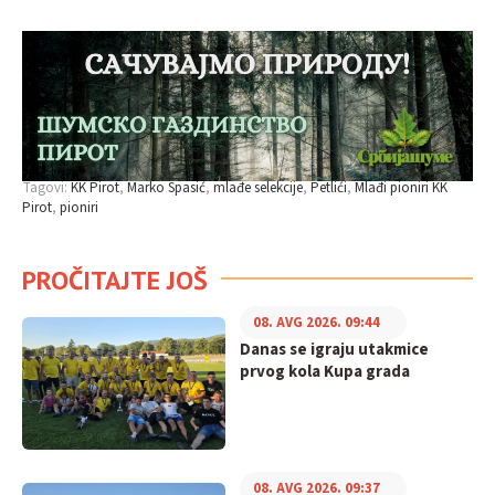
Tagovi:
KK Pirot
Marko Spasić
mlađe selekcije
Petlići
Mlađi pioniri KK
Pirot
pioniri
PROČITAJTE JOŠ
08. AVG 2026. 09:44
Danas se igraju utakmice
prvog kola Kupa grada
08. AVG 2026. 09:37