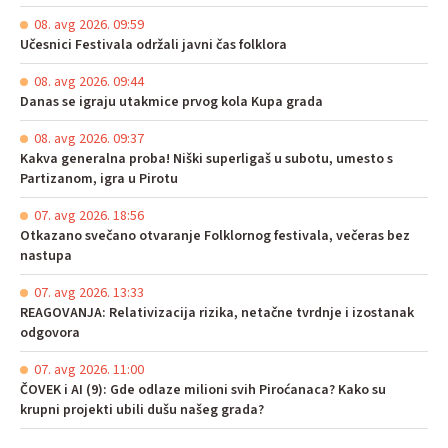
08. avg 2026. 09:59
Učesnici Festivala održali javni čas folklora
08. avg 2026. 09:44
Danas se igraju utakmice prvog kola Kupa grada
08. avg 2026. 09:37
Kakva generalna proba! Niški superligaš u subotu, umesto s
Partizanom, igra u Pirotu
07. avg 2026. 18:56
Otkazano svečano otvaranje Folklornog festivala, večeras bez
nastupa
07. avg 2026. 13:33
REAGOVANJA: Relativizacija rizika, netačne tvrdnje i izostanak
odgovora
07. avg 2026. 11:00
ČOVEK i AI (9): Gde odlaze milioni svih Piroćanaca? Kako su
krupni projekti ubili dušu našeg grada?