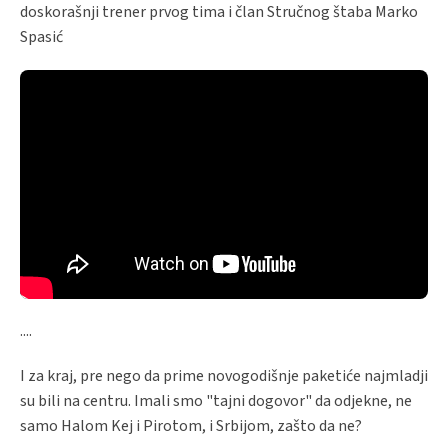
doskorašnji trener prvog tima i član Stručnog štaba Marko
Spasić
....
I za kraj, pre nego da prime novogodišnje paketiće najmladji
su bili na centru. Imali smo "tajni dogovor" da odjekne, ne
samo Halom Kej i Pirotom, i Srbijom, zašto da ne?