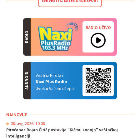
SVE VESTI IZ KATEGORIJE SPORT
RADIO UŽIVO
RADIO
ANDROID
Vesti iz Pirota i
Naxi Plus Radio
Uvek u Vašem džepu!
NAJNOVIJE
08. avg 2026. 10:08
Piroćanac Bojan Ćirić postavlja "Kičmu znanja" veštačkoj
inteligenciji