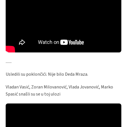
.......
Usledili su poklončići. Nije bilo Deda Mraza.
Vladan Vasić, Zoran Milovanović, Vlada Jovanović, Marko
Spasić snašli su se u toj ulozi