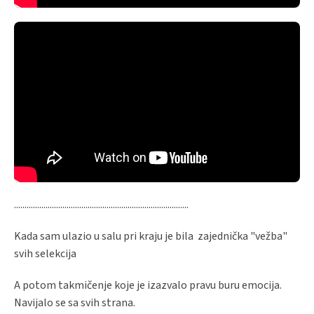
...................................................................................
Kada sam ulazio u salu pri kraju je bila zajednička "vežba"
svih selekcija
A potom takmičenje koje je izazvalo pravu buru emocija.
Navijalo se sa svih strana.