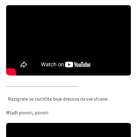
...............................................................................
Razigrale se različite boje dresova na sve strane.
Mlađi pioniri, pioniri