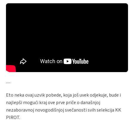
.....
Eto neka ovaj uzvik pobede, koja još uvek odjekuje, bude i
najlepši mogući kraj ove prve priče o današnjoj
nezaboravnoj novogodišnjoj svečanosti svih selekcija KK
PIROT.