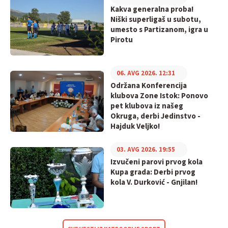
Kakva generalna proba!
Niški superligaš u subotu,
umesto s Partizanom, igra u
Pirotu
06. AVG 2026. 12:31
Održana Konferencija
klubova Zone Istok: Ponovo
pet klubova iz našeg
Okruga, derbi Jedinstvo -
Hajduk Veljko!
03. AVG 2026. 19:55
Izvučeni parovi prvog kola
Kupa grada: Derbi prvog
kola V. Durković - Gnjilan!