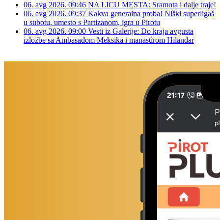
06. avg 2026. 09:46
NA LICU MESTA: Sramota i dalje traje!
06. avg 2026. 09:37
Kakva generalna proba! Niški superligaš
u subotu, umesto s Partizanom, igra u Pirotu
06. avg 2026. 09:00
Vesti iz Galerije: Do kraja avgusta
izložbe sa Ambasadom Meksika i manastirom Hilandar