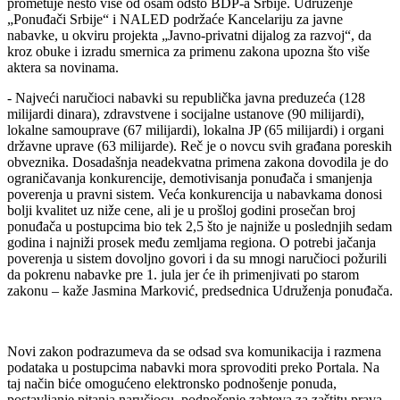
prometuje nešto više od osam odsto BDP-a Srbije. Udruženje
„Ponuđači Srbije“ i NALED podržaće Kancelariju za javne
nabavke, u okviru projekta „Javno-privatni dijalog za razvoj“, da
kroz obuke i izradu smernica za primenu zakona upozna što više
aktera sa novinama.
- Najveći naručioci nabavki su republička javna preduzeća (128
milijardi dinara), zdravstvene i socijalne ustanove (90 milijardi),
lokalne samouprave (67 milijardi), lokalna JP (65 milijardi) i organi
državne uprave (63 milijarde). Reč je o novcu svih građana poreskih
obveznika. Dosadašnja neadekvatna primena zakona dovodila je do
ograničavanja konkurencije, demotivisanja ponuđača i smanjenja
poverenja u pravni sistem. Veća konkurencija u nabavkama donosi
bolji kvalitet uz niže cene, ali je u prošloj godini prosečan broj
ponuđača u postupcima bio tek 2,5 što je najniže u poslednjih sedam
godina i najniži prosek među zemljama regiona. O potrebi jačanja
poverenja u sistem dovoljno govori i da su mnogi naručioci požurili
da pokrenu nabavke pre 1. jula jer će ih primenjivati po starom
zakonu – kaže Jasmina Marković, predsednica Udruženja ponuđača.
Novi zakon podrazumeva da se odsad sva komunikacija i razmena
podataka u postupcima nabavki mora sprovoditi preko Portala. Na
taj način biće omogućeno elektronsko podnošenje ponuda,
postavljanje pitanja naručiocu, podnošenje zahteva za zaštitu prava,