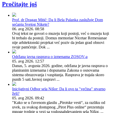
Pročitajte još
Prof. dr Dragan Mitić: Da li Bela Palanka zaslužuje Dom
sećanja Svetog Nikete?
06. avg 2026. 08:58
Ovaj tekst ne govori o muzeju koji postoji, već o muzeju koji
bi trebalo da postoji. Domus memoriae Nicetae Remesianae
nije arhitektonski projekat već poziv da jedan grad obnovi
svoje pamćenje. Dok ...
Održana javna rasprava o izmenama ZOSOV-a
05. avg 2026. 12:57
Danas, 5. avgusta 2026. godine, održana je javna rasprava o
planiranim izmenama i dopunama Zakona o osnovama
sistema obrazovanja i vaspitanja. Rasprava je trajala skoro
punih 5 sati.Javnoj raspravi ...
Inicijativni Odbor sela Nišor: Da li ovo ta "većina" stvarno
želi?
05. avg 2026. 09:42
"Kako se u čuvenom glasilu „Pirotske vesti“, za razliku od
uvek, za svakog dostupnog „Pirot Plus online“ prezentuju
mnoge tvrdnje u vezi sa vodosnabdevanjem sela Nišor, ...