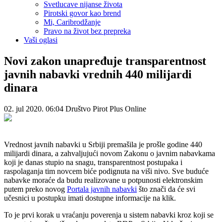
Svetlucave nijanse života
Pirotski govor kao brend
Mi, Caribrodžanje
Pravo na život bez prepreka
Vaši oglasi
Novi zakon unapređuje transparentnost
javnih nabavki vrednih 440 milijardi
dinara
02. jul 2020. 06:04
Društvo
Pirot Plus Online
Vrednost javnih nabavki u Srbiji premašila je prošle godine 440
milijardi dinara, a zahvaljujući novom Zakonu o javnim nabavkama
koji je danas stupio na snagu, transparentnost postupaka i
raspolaganja tim novcem biće podignuta na viši nivo. Sve buduće
nabavke moraće da budu realizovane u potpunosti elektronskim
putem preko novog
Portala javnih nabavki
što znači da će svi
učesnici u postupku imati dostupne informacije na klik.
To je prvi korak u vraćanju poverenja u sistem nabavki kroz koji se