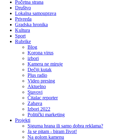
Početna strana
Društvo
Lokalna samouprava
Privreda
Gradska hronika
Kultura
Sport
Rubrike
Blog
Korona virus
izbori
Kamera ne miruje
Dečiji kutak
Plus radio
Video presing
Aktuelno
Stavovi
Čitalac reporter
Zabava
Izbori 2022
Politički marketing
Projekti
Sigurna hrana ili samo dobra reklama?
Ja se pitam - biram život!
Na golom kamenu