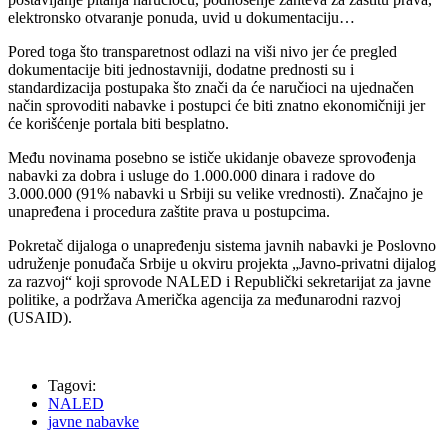
elektronsko otvaranje ponuda, uvid u dokumentaciju…
Pored toga što transparetnost odlazi na viši nivo jer će pregled
dokumentacije biti jednostavniji, dodatne prednosti su i
standardizacija postupaka što znači da će naručioci na ujednačen
način sprovoditi nabavke i postupci će biti znatno ekonomičniji jer
će korišćenje portala biti besplatno.
Među novinama posebno se ističe ukidanje obaveze sprovođenja
nabavki za dobra i usluge do 1.000.000 dinara i radove do
3.000.000 (91% nabavki u Srbiji su velike vrednosti). Značajno je
unapređena i procedura zaštite prava u postupcima.
Pokretač dijaloga o unapređenju sistema javnih nabavki je Poslovno
udruženje ponuđača Srbije u okviru projekta „Javno-privatni dijalog
za razvoj“ koji sprovode NALED i Republički sekretarijat za javne
politike, a podržava Američka agencija za međunarodni razvoj
(USAID).
Tagovi:
NALED
javne nabavke