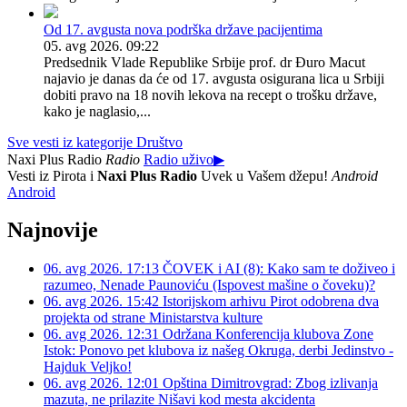
Od 17. avgusta nova podrška države pacijentima
05. avg 2026. 09:22
Predsednik Vlade Republike Srbije prof. dr Đuro Macut
najavio je danas da će od 17. avgusta osigurana lica u Srbiji
dobiti pravo na 18 novih lekova na recept o trošku države,
kako je naglasio,...
Sve vesti iz kategorije Društvo
Naxi Plus Radio
Radio
Radio uživo
▶
Vesti iz Pirota i
Naxi Plus Radio
Uvek u Vašem džepu!
Android
Android
Najnovije
06. avg 2026. 17:13
ČOVEK i AI (8): Kako sam te doživeo i
razumeo, Nenade Paunoviću (Ispovest mašine o čoveku)?
06. avg 2026. 15:42
Istorijskom arhivu Pirot odobrena dva
projekta od strane Ministarstva kulture
06. avg 2026. 12:31
Održana Konferencija klubova Zone
Istok: Ponovo pet klubova iz našeg Okruga, derbi Jedinstvo -
Hajduk Veljko!
06. avg 2026. 12:01
Opština Dimitrovgrad: Zbog izlivanja
mazuta, ne prilazite Nišavi kod mesta akcidenta