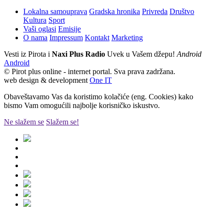
Lokalna samouprava
Gradska hronika
Privreda
Društvo
Kultura
Sport
Vaši oglasi
Emisije
O nama
Impressum
Kontakt
Marketing
Vesti iz Pirota i
Naxi Plus Radio
Uvek u Vašem džepu!
Android
Android
© Pirot plus online - internet portal. Sva prava zadržana.
web design & development
One IT
Obaveštavamo Vas da koristimo kolačiće (eng. Cookies) kako
bismo Vam omogućili najbolje korisničko iskustvo.
Ne slažem se
Slažem se!