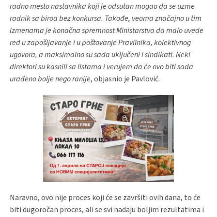
radno mesto nastavnika koji je odsutan mogao da se uzme
radnik sa biroa bez konkursa. Takođe, veoma značajno u tim
izmenama je konačna spremnost Ministarstva da malo uvede
red u zapošljavanje i u poštovanje Pravilnika, kolektivnog
ugovora, a maksimalno su sada uključeni i sindikati. Neki
direktori su kasnili sa listama i verujem da će ovo biti sada
urađeno bolje nego ranije
, objasnio je Pavlović.
Naravno, ovo nije proces koji će se završiti ovih dana, to će
biti dugoročan proces, ali se svi nadaju boljim rezultatima i