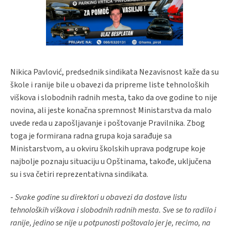
Nikica Pavlović, predsednik sindikata Nezavisnost kaže da su
škole i ranije bile u obavezi da pripreme liste tehnoloških
viškova i slobodnih radnih mesta, tako da ove godine to nije
novina, ali jeste konačna spremnost Ministarstva da malo
uvede reda u zapošljavanje i poštovanje Pravilnika. Zbog
toga je formirana radna grupa koja sarađuje sa
Ministarstvom, a u okviru školskih uprava podgrupe koje
najbolje poznaju situaciju u Opštinama, takođe, uključena
su i sva četiri reprezentativna sindikata.
-
Svake godine su direktori u obavezi da dostave listu
tehnoloških viškova i slobodnih radnih mesta. Sve se to radilo i
ranije, jedino se nije u potpunosti poštovalo jer je, recimo, na