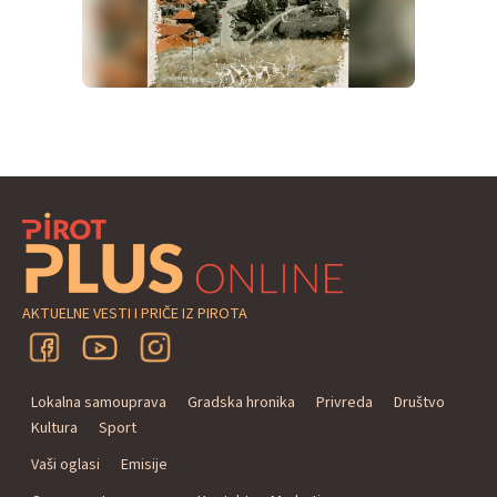
AKTUELNE VESTI I PRIČE IZ PIROTA
Lokalna samouprava
Gradska hronika
Privreda
Društvo
Kultura
Sport
Vaši oglasi
Emisije