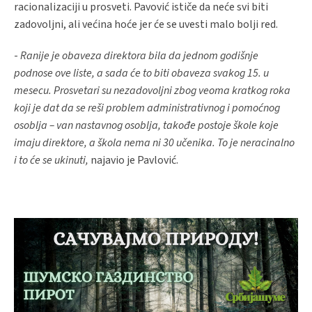
racionalizaciji u prosveti. Pavović ističe da neće svi biti
zadovoljni, ali većina hoće jer će se uvesti malo bolji red.
-
Ranije je obaveza direktora bila da jednom godišnje
podnose ove liste, a sada će to biti obaveza svakog 15. u
mesecu. Prosvetari su nezadovoljni zbog veoma kratkog roka
koji je dat da se reši problem administrativnog i pomoćnog
osoblja – van nastavnog osoblja, takođe postoje škole koje
imaju direktore, a škola nema ni 30 učenika. To je neracinalno
i to će se ukinuti,
najavio je Pavlović.