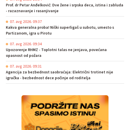
Prof. dr Petar Anđelković: Dve žene i srpska deca, istina i zabluda
- razaznavanje i rasanjivanje
07. avg 2026. 09:37
Kakva generalna proba! Niški superligaš u subotu, umesto s
Partizanom, igra u Pirotu
07. avg 2026. 09:34
Upozorenje RHMZ - Toplotni talas ne jenjava, povećana
opasnost od požara
07. avg 2026. 09:31
Agencija za bezbednost saobraćaja: Električni trotinet nije
igračka - bezbednost dece počinje od roditelja