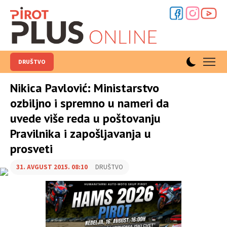
DRUŠTVO
Nikica Pavlović: Ministarstvo
ozbiljno i spremno u nameri da
uvede više reda u poštovanju
Pravilnika i zapošljavanja u
prosveti
31. AVGUST 2015. 08:10
DRUŠTVO