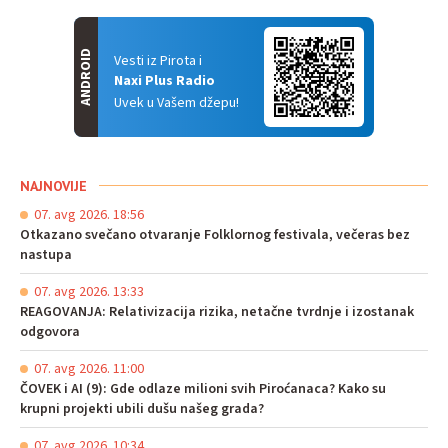
ANDROID
Vesti iz Pirota i
Naxi Plus Radio
Uvek u Vašem džepu!
NAJNOVIJE
07. avg 2026. 18:56
Otkazano svečano otvaranje Folklornog festivala, večeras bez
nastupa
07. avg 2026. 13:33
REAGOVANJA: Relativizacija rizika, netačne tvrdnje i izostanak
odgovora
07. avg 2026. 11:00
ČOVEK i AI (9): Gde odlaze milioni svih Piroćanaca? Kako su
krupni projekti ubili dušu našeg grada?
07. avg 2026. 10:34