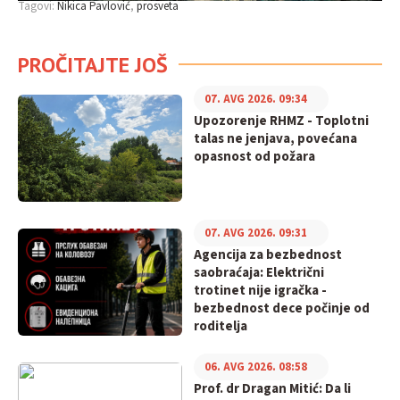
Tagovi:
Nikica Pavlović
prosveta
PROČITAJTE JOŠ
07. AVG 2026. 09:34
Upozorenje RHMZ - Toplotni
talas ne jenjava, povećana
opasnost od požara
07. AVG 2026. 09:31
Agencija za bezbednost
saobraćaja: Električni
trotinet nije igračka -
bezbednost dece počinje od
roditelja
06. AVG 2026. 08:58
Prof. dr Dragan Mitić: Da li