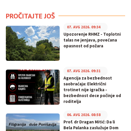
PROČITAJTE JOŠ
07. AVG 2026. 09:34
Upozorenje RHMZ - Toplotni
talas ne jenjava, povećana
opasnost od požara
07. AVG 2026. 09:31
Agencija za bezbednost
saobraćaja: Električni
trotinet nije igračka -
bezbednost dece počinje od
roditelja
06. AVG 2026. 08:58
Prof. dr Dragan Mitić: Da li
Bela Palanka zaslužuje Dom