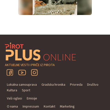
AKTUELNE VESTI I PRIČE IZ PIROTA
Lokalna samouprava
Gradska hronika
Privreda
Društvo
Kultura
Sport
Vaši oglasi
Emisije
O nama
Impressum
Kontakt
Marketing