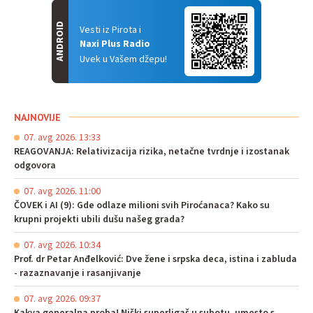
ANDROID
Vesti iz Pirota i
Naxi Plus Radio
Uvek u Vašem džepu!
NAJNOVIJE
07. avg 2026. 13:33
REAGOVANJA: Relativizacija rizika, netačne tvrdnje i izostanak
odgovora
07. avg 2026. 11:00
ČOVEK i AI (9): Gde odlaze milioni svih Piroćanaca? Kako su
krupni projekti ubili dušu našeg grada?
07. avg 2026. 10:34
Prof. dr Petar Anđelković: Dve žene i srpska deca, istina i zabluda
- razaznavanje i rasanjivanje
07. avg 2026. 09:37