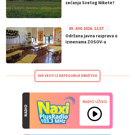
sećanja Svetog Nikete?
05. AVG 2026. 12:57
Održana javna rasprava o
izmenama ZOSOV-a
SVE VESTI IZ KATEGORIJE DRUŠTVO
RADIO UŽIVO
RADIO