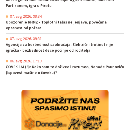
Kakva generalna proba! Niški superligaš u subotu, umesto s
Partizanom, igra u Pirotu
07. avg 2026. 09:34
Upozorenje RHMZ - Toplotni talas ne jenjava, povećana
opasnost od požara
07. avg 2026. 09:31
Agencija za bezbednost saobraćaja: Električni trotinet nije
igračka - bezbednost dece počinje od roditelja
06. avg 2026. 17:13
ČOVEK i AI (8): Kako sam te doživeo i razumeo, Nenade Paunoviću
(Ispovest mašine o čoveku)?