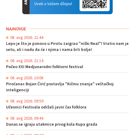
Uvek u Vašem džepu!
NAJNOVIJE
08. avg 2026. 21:44
Lepo je što je ponovo u Pirotu zaigrao "niški Real"! Vratio nam je
setu, ali i nadu da će i njima i nama biti bolje!
08. avg 2026. 21:14
Počeo XXI Medjunarodni folklorni festival
08. avg 2026. 10:08
Piroćanac Bojan Ćirić postavlja "Kičmu znanja" veštačkoj
inteligenciji
08. avg 2026. 09:59
Učesnici Festivala održali javni čas folklora
08. avg 2026. 09:44
Danas se igraju utakmice prvog kola Kupa grada