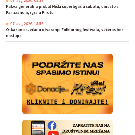
08. avg 2026. 09:37
Kakva generalna proba! Niški superligaš u subotu, umesto s
Partizanom, igra u Pirotu
07. avg 2026. 18:56
Otkazano svečano otvaranje Folklornog festivala, večeras bez
nastupa