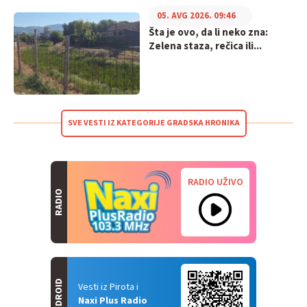
05. AVG 2026. 09:46
Šta je ovo, da li neko zna:
Zelena staza, rečica ili...
SVE VESTI IZ KATEGORIJE GRADSKA HRONIKA
RADIO UŽIVO
RADIO
ANDROID
Vesti iz Pirota i
Naxi Plus Radio