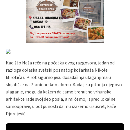
Kao što Neša reče na početku ovog razgovora, jedan od
razloga dolaska svetski poznatog košarkaša Nikole
Mirotića u Pirot sigurno jesu dosadašnja ulaganjima u
skijalište na Planinarskom domu. Kada je u pitanju njegovo
ulaganje, mogu da kažem da tamo trenutno vrhunske
arhitekte rade svoj deo posla, a mi ćemo, ispred lokalne
samouprave, u potpunosti da mu izažemo u susret, kaže
Djordjević