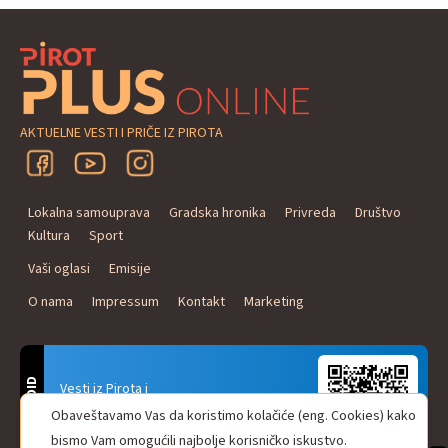
AKTUELNE VESTI I PRIČE IZ PIROTA
Lokalna samouprava
Gradska hronika
Privreda
Društvo
Kultura
Sport
Vaši oglasi
Emisije
O nama
Impressum
Kontakt
Marketing
ANDROID
Vesti iz Pirota i
Naxi Plus Radio
Obaveštavamo Vas da koristimo kolačiće (eng. Cookies) kako
Uvek u Vašem džepu!
bismo Vam omogućili najbolje korisničko iskustvo.