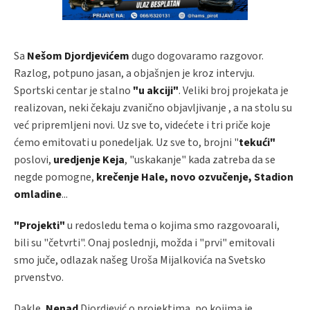
Sa
Nešom Djordjevićem
dugo dogovaramo razgovor.
Razlog, potpuno jasan, a objašnjen je kroz intervju.
Sportski centar je stalno
"u akciji"
. Veliki broj projekata je
realizovan, neki čekaju zvanično objavljivanje , a na stolu su
već pripremljeni novi. Uz sve to, videćete i tri priče koje
ćemo emitovati u ponedeljak. Uz sve to, brojni "
tekući"
poslovi,
uredjenje Keja
, "uskakanje" kada zatreba da se
negde pomogne,
krečenje Hale, novo ozvučenje, Stadion
omladine
...
"Projekti"
u redosledu tema o kojima smo razgovoarali,
bili su "četvrti". Onaj poslednji, možda i "prvi" emitovali
smo juče, odlazak našeg Uroša Mijalkovića na Svetsko
prvenstvo.
Dakle,
Nenad
Djordjević o projektima, po kojima je