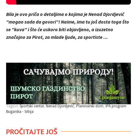
Bila je ovo priča o detaljima o kojima je Nenad Djordjević
"mogao sada da govori"! Naime, ima tu još dosta toga što
se "kuva" i što će uskoro biti objavljeno, a izuzetno
značajno za Pirot, za mlade ljude, za sportiste ...
Tagovi:
Sportski centar
Nenad Djordjević
Planinarski dom
IPA program
Bugarska - Srbija
PROČITAJTE JOŠ