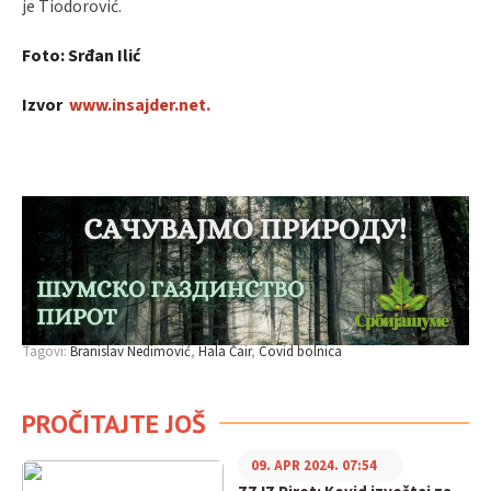
je Tiodorović.
Foto: Srđan Ilić
Izvor
www.insajder.net.
Tagovi:
Branislav Nedimović
Hala Čair
Covid bolnica
PROČITAJTE JOŠ
09. APR 2024. 07:54