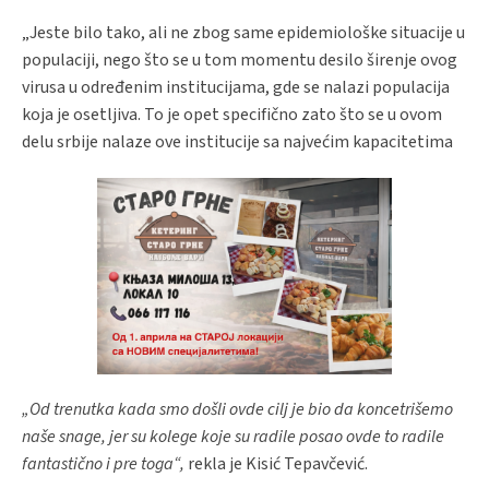
„Jeste bilo tako, ali ne zbog same epidemiološke situacije u
populaciji, nego što se u tom momentu desilo širenje ovog
virusa u određenim institucijama, gde se nalazi populacija
koja je osetljiva. To je opet specifično zato što se u ovom
delu srbije nalaze ove institucije sa najvećim kapacitetima
„Od trenutka kada smo došli ovde cilj je bio da koncetrišemo
naše snage, jer su kolege koje su radile posao ovde to radile
fantastično i pre toga“,
rekla je Kisić Tepavčević.