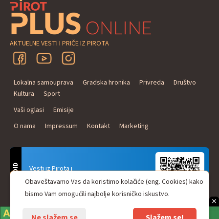
AKTUELNE VESTI I PRIČE IZ PIROTA
Lokalna samouprava
Gradska hronika
Privreda
Društvo
Kultura
Sport
Vaši oglasi
Emisije
O nama
Impressum
Kontakt
Marketing
ANDROID
Vesti iz Pirota i
Naxi Plus Radio
Obaveštavamo Vas da koristimo kolačiće (eng. Cookies) kako
Uvek u Vašem džepu!
bismo Vam omogućili najbolje korisničko iskustvo.
×
Ne slažem se
Slažem se!