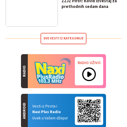
ZZJZ Pirot: Kovid izveštaj za
prethodnih sedam dana
SVE VESTI IZ KATEGORIJE
RADIO UŽIVO
RADIO
ANDROID
Vesti iz Pirota i
Naxi Plus Radio
Uvek u Vašem džepu!