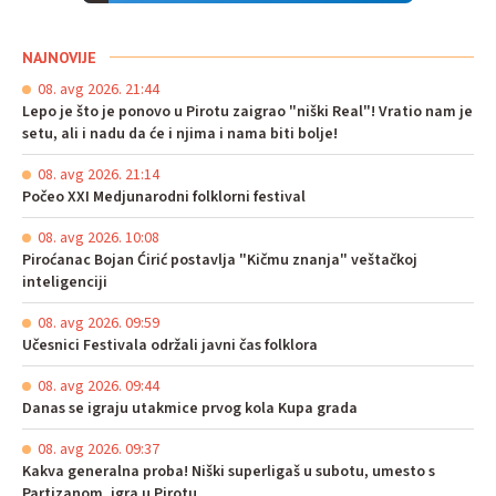
NAJNOVIJE
08. avg 2026. 21:44
Lepo je što je ponovo u Pirotu zaigrao "niški Real"! Vratio nam je
setu, ali i nadu da će i njima i nama biti bolje!
08. avg 2026. 21:14
Počeo XXI Medjunarodni folklorni festival
08. avg 2026. 10:08
Piroćanac Bojan Ćirić postavlja "Kičmu znanja" veštačkoj
inteligenciji
08. avg 2026. 09:59
Učesnici Festivala održali javni čas folklora
08. avg 2026. 09:44
Danas se igraju utakmice prvog kola Kupa grada
08. avg 2026. 09:37
Kakva generalna proba! Niški superligaš u subotu, umesto s
Partizanom, igra u Pirotu