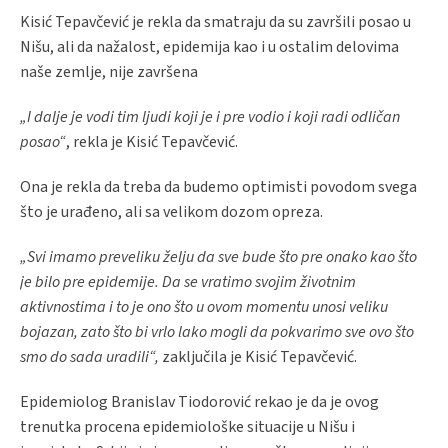
Kisić Tepavčević je rekla da smatraju da su završili posao u
Nišu, ali da nažalost, epidemija kao i u ostalim delovima
naše zemlje, nije završena
„I dalje je vodi tim ljudi koji je i pre vodio i koji radi odličan
posao“
, rekla je Kisić Tepavčević.
Ona je rekla da treba da budemo optimisti povodom svega
što je urađeno, ali sa velikom dozom opreza.
„Svi imamo preveliku želju da sve bude što pre onako kao što
je bilo pre epidemije. Da se vratimo svojim životnim
aktivnostima i to je ono što u ovom momentu unosi veliku
bojazan, zato što bi vrlo lako mogli da pokvarimo sve ovo što
smo do sada uradili“,
zaključila je Kisić Tepavčević.
Epidemiolog Branislav Tiodorović rekao je da je ovog
trenutka procena epidemiološke situacije u Nišu i