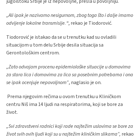
jugoistoku Srbije je iz nepovoljne, prešla u povoljniju.
„Ali ipak je nazivamo nesigurnom, zbog toga što i dalje imamo
odvijenje lokalne transmisije
. “, rekao je Tiodorović.
Tiodorović je istakao da se u trenutku kad su ovladili
situacijom u tom delu Srbije desila situacija sa
Gerontološkim centrom.
„Zato odvajam procenu epidemiološke situacije u domovima
za stara lica i domovima za lica sa posebnim potrebama i ona
se ipak ocenjuje nepovoljnom“
, naglasio je on.
Prema njegovim rečima u ovom trenutku u Kliničkom
centru Niš ima 14 ljudi na respiratorima, koji se bore za
život.
„Svi zdravstveni radnici koji rade najtežim uslovima se bore za
život svih ovih ljudi koji su u najtežim kliničkim slikama“,
rekao