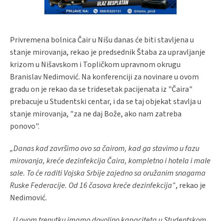
Privremena bolnica Čair u Nišu danas će biti stavljena u
stanje mirovanja, rekao je predsednik Štaba za upravljanje
krizom u Nišavskom i Topličkom upravnom okrugu
Branislav Nedimović. Na konferenciji za novinare u ovom
gradu on je rekao da se tridesetak pacijenata iz "Čaira"
prebacuje u Studentski centar, i da se taj objekat stavlja u
stanje mirovanja, "za ne daj Bože, ako nam zatreba
ponovo".
„Danas kad završimo ovo sa čairom, kad ga stavimo u fazu
mirovanja, kreće dezinfekcija Čaira, kompletno i hotela i male
sale. To će raditi Vojska Srbije zajedno sa oružanim snagama
Ruske Federacije. Od 16 časova kreće dezinfekcija“
, rekao je
Nedimović.
„U ovom trenutku imamo dovoljno kapaciteta u Studentskom