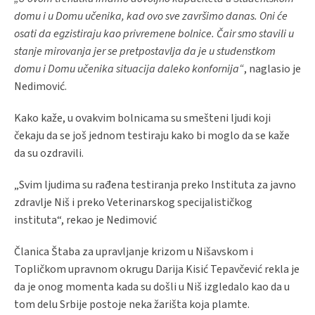
domu i u Domu učenika, kad ovo sve završimo danas. Oni će
osati da egzistiraju kao privremene bolnice. Čair smo stavili u
stanje mirovanja jer se pretpostavlja da je u studenstkom
domu i Domu učenika situacija daleko konfornija“
, naglasio je
Nedimović.
Kako kaže, u ovakvim bolnicama su smešteni ljudi koji
čekaju da se još jednom testiraju kako bi moglo da se kaže
da su ozdravili.
„Svim ljudima su rađena testiranja preko Instituta za javno
zdravlje Niš i preko Veterinarskog specijalističkog
instituta“, rekao je Nedimović
Članica Štaba za upravljanje krizom u Nišavskom i
Topličkom upravnom okrugu Darija Kisić Tepavčević rekla je
da je onog momenta kada su došli u Niš izgledalo kao da u
tom delu Srbije postoje neka žarišta koja plamte.