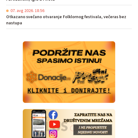
07. avg 2026. 18:56
Otkazano svečano otvaranje Folklornog festivala, večeras bez
nastupa