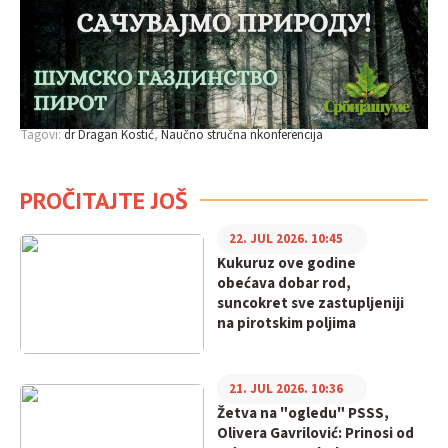
Tagovi:
dr Dragan Kostić
Naučno stručna nkonferencija
PROČITAJTE JOŠ
22. JUL 2026. 10:45
Kukuruz ove godine
obećava dobar rod,
suncokret sve zastupljeniji
na pirotskim poljima
21. JUL 2026. 10:36
Žetva na "ogledu" PSSS,
Olivera Gavrilović: Prinosi od