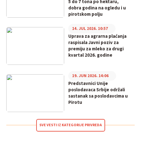
5 do 7 tona po hektaru,
dobra godina na ogledu i u
pirotskom polju
14. JUL 2026. 10:57
Uprava za agrarna plaćanja
raspisala Javni poziv za
premiju za mleko za drugi
kvartal 2026. godine
19. JUN 2026. 14:06
Predstavnici Unije
poslodavaca Srbije održali
sastanak sa poslodavcima u
Pirotu
SVE VESTI IZ KATEGORIJE PRIVREDA