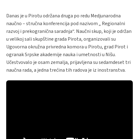
Danas je u Pirotu održana druga po redu Medjunarodna
naučno – stručna konferencija pod nazivom „ Regionalni
razvoj i prekogranična saradnja“. Naučni skup, koji je održan
u velikoj sali skupštine grada Pirota, organizovali su
Ugovorna okružna privredna komora u Pirotu, grad Pirot i
ogranak Srpske akademije nauka i umetnosti u Nišu.
Učestvovalo je osam zemalja, prijavljena su sedamdeset tri
naučna rada, a jedna trećina tih radova je iz inostranstva.