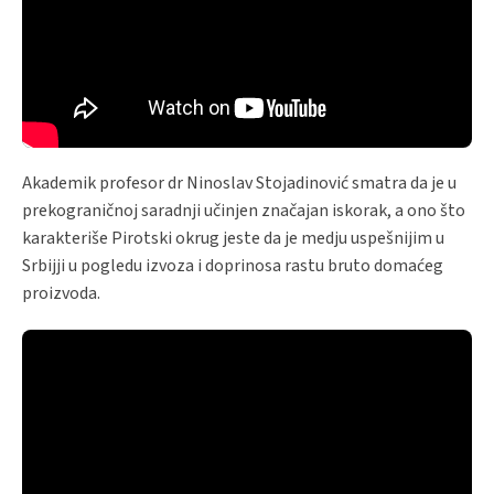
Akademik profesor dr Ninoslav Stojadinović smatra da je u
prekograničnoj saradnji učinjen značajan iskorak, a ono što
karakteriše Pirotski okrug jeste da je medju uspešnijim u
Srbijji u pogledu izvoza i doprinosa rastu bruto domaćeg
proizvoda.