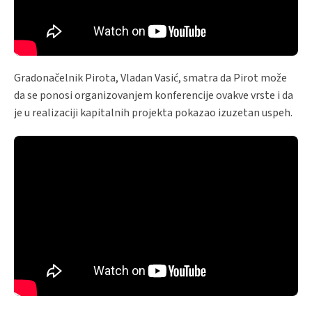
Gradonačelnik Pirota, Vladan Vasić, smatra da Pirot može
da se ponosi organizovanjem konferencije ovakve vrste i da
je u realizaciji kapitalnih projekta pokazao izuzetan uspeh.