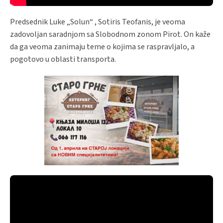
Predsednik Luke „Solun“ , Sotiris Teofanis, je veoma
zadovoljan saradnjom sa Slobodnom zonom Pirot. On kaže
da ga veoma zanimaju teme o kojima se raspravljalo, a
pogotovo u oblasti transporta.