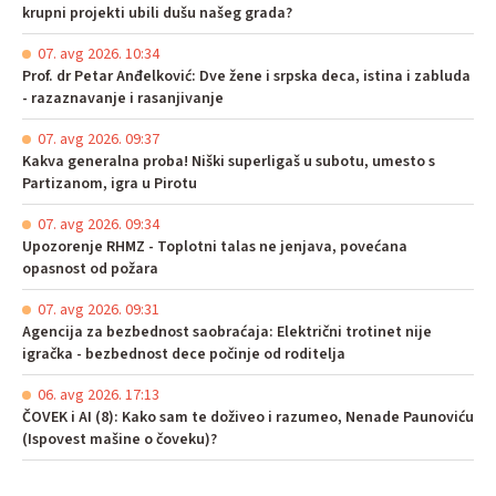
krupni projekti ubili dušu našeg grada?
07. avg 2026. 10:34
Prof. dr Petar Anđelković: Dve žene i srpska deca, istina i zabluda
- razaznavanje i rasanjivanje
07. avg 2026. 09:37
Kakva generalna proba! Niški superligaš u subotu, umesto s
Partizanom, igra u Pirotu
07. avg 2026. 09:34
Upozorenje RHMZ - Toplotni talas ne jenjava, povećana
opasnost od požara
07. avg 2026. 09:31
Agencija za bezbednost saobraćaja: Električni trotinet nije
igračka - bezbednost dece počinje od roditelja
06. avg 2026. 17:13
ČOVEK i AI (8): Kako sam te doživeo i razumeo, Nenade Paunoviću
(Ispovest mašine o čoveku)?