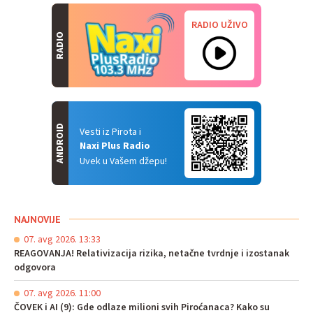
RADIO UŽIVO
RADIO
ANDROID
Vesti iz Pirota i
Naxi Plus Radio
Uvek u Vašem džepu!
NAJNOVIJE
07. avg 2026. 13:33
REAGOVANJA! Relativizacija rizika, netačne tvrdnje i izostanak
odgovora
07. avg 2026. 11:00
ČOVEK i AI (9): Gde odlaze milioni svih Piroćanaca? Kako su