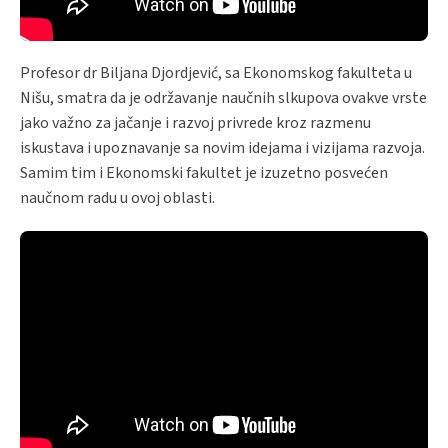
Profesor dr Biljana Djordjević, sa Ekonomskog fakulteta u
Nišu, smatra da je održavanje naučnih slkupova ovakve vrste
jako važno za jačanje i razvoj privrede kroz razmenu
iskustava i upoznavanje sa novim idejama i vizijama razvoja.
Samim tim i Ekonomski fakultet je izuzetno posvećen
naučnom radu u ovoj oblasti.