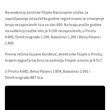
Na evidenciji pirotske filijale Nacionalne službe za
zapošljavanje od početka godine registrovano je smanjenje
broja nezaposlenih lica za oko 600. Na kraju prošle godine
na evidenciji službe bilo je 9.100 nezaposlenih, u Pirotu
4.900, Dimitrovgradu 1.100, Babušnici 1.200 i Beloj Palanci
1.900.
Prema rečima Suzane Đorđević, direktorke filijale u Pirotu,
krajem avgusta taj broj na području Filijale iznosio je 8.517.
U Pirotu 4.685, Beloj Palanci 1.854, Babušnici 1.091 i
Dimitrovgradu 887 lica.