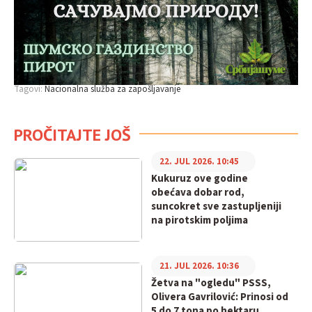
Tagovi:
Nacionalna služba za zapošljavanje
PROČITAJTE JOŠ
22. JUL 2026. 10:45
Kukuruz ove godine
obećava dobar rod,
suncokret sve zastupljeniji
na pirotskim poljima
21. JUL 2026. 10:36
Žetva na "ogledu" PSSS,
Olivera Gavrilović: Prinosi od
5 do 7 tona po hektaru,