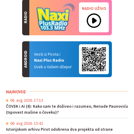
RADIO UŽIVO
RADIO
ANDROID
Vesti iz Pirota i
Naxi Plus Radio
Uvek u Vašem džepu!
NAJNOVIJE
06. avg 2026. 17:13
ČOVEK i AI (8): Kako sam te doživeo i razumeo, Nenade Paunoviću
(Ispovest mašine o čoveku)?
06. avg 2026. 15:42
Istorijskom arhivu Pirot odobrena dva projekta od strane