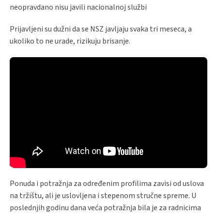
neopravdano nisu javili nacionalnoj službi
Prijavljeni su dužni da se NSZ javljaju svaka tri meseca, a
ukoliko to ne urade, rizikuju brisanje.
Ponuda i potražnja za određenim profilima zavisi od uslova
na tržištu, ali je uslovljena i stepenom stručne spreme. U
poslednjih godinu dana veća potražnja bila je za radnicima