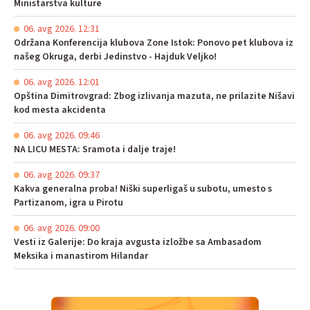
Ministarstva kulture
06. avg 2026. 12:31
Održana Konferencija klubova Zone Istok: Ponovo pet klubova iz
našeg Okruga, derbi Jedinstvo - Hajduk Veljko!
06. avg 2026. 12:01
Opština Dimitrovgrad: Zbog izlivanja mazuta, ne prilazite Nišavi
kod mesta akcidenta
06. avg 2026. 09:46
NA LICU MESTA: Sramota i dalje traje!
06. avg 2026. 09:37
Kakva generalna proba! Niški superligaš u subotu, umesto s
Partizanom, igra u Pirotu
06. avg 2026. 09:00
Vesti iz Galerije: Do kraja avgusta izložbe sa Ambasadom
Meksika i manastirom Hilandar