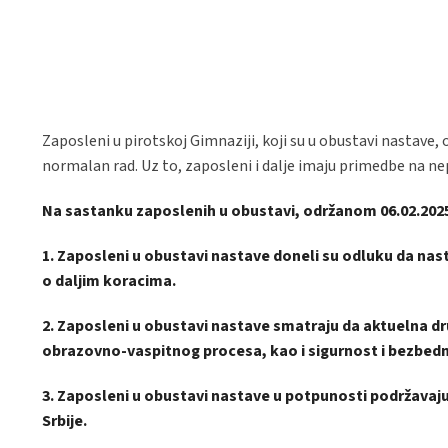
Zaposleni u pirotskoj Gimnaziji, koji su u obustavi nastave, o
normalan rad. Uz to, zaposleni i dalje imaju primedbe na 
Na sastanku zaposlenih u obustavi, održanom 06.02.2025
1. Zaposleni u obustavi nastave doneli su odluku da nas
o daljim koracima.
2. Zaposleni u obustavi nastave smatraju da aktuelna d
obrazovno-vaspitnog procesa, kao i sigurnost i bezbedn
3. Zaposleni u obustavi nastave u potpunosti podržavaju
Srbije.