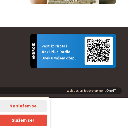
ANDROID
Vesti iz Pirota i
Naxi Plus Radio
Uvek u Vašem džepu!
web design & development
One IT
Ne slažem se
Slažem se!