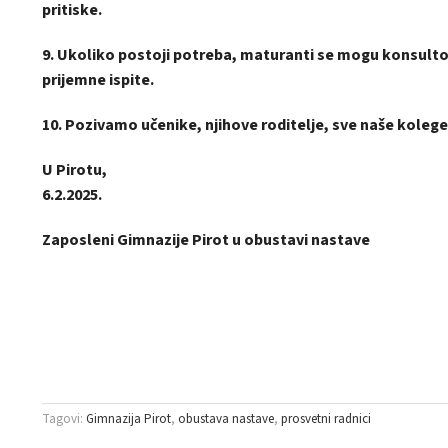
pritiske.
9. Ukoliko postoji potreba, maturanti se mogu konsulto
prijemne ispite.
10. Pozivamo učenike, njihove roditelje, sve naše kolege
U Pirotu,
6.2.2025.
Zaposleni Gimnazije Pirot u obustavi nastave
Tagovi:
Gimnazija Pirot
obustava nastave
prosvetni radnici