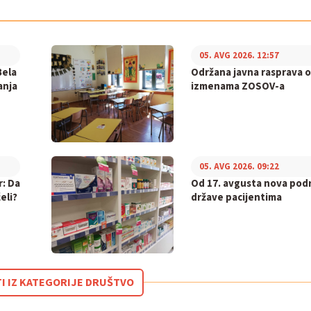
05. AVG 2026. 12:57
Bela
Održana javna rasprava o
anja
izmenama ZOSOV-a
05. AVG 2026. 09:22
r: Da
Od 17. avgusta nova pod
eli?
države pacijentima
TI IZ KATEGORIJE DRUŠTVO