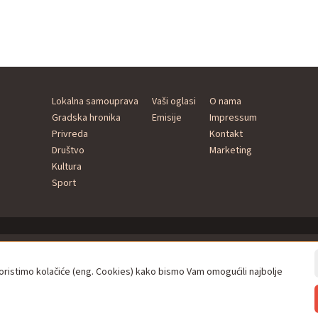
Lokalna samouprava
Vaši oglasi
O nama
Gradska hronika
Emisije
Impressum
Privreda
Kontakt
Društvo
Marketing
Kultura
Sport
istimo kolačiće (eng. Cookies) kako bismo Vam omogućili najbolje