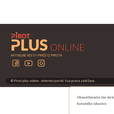
AKTUELNE VESTI I PRIČE IZ PIROTA
© Pirot plus online - internet portal. Sva prava zadržana.
Obaveštavamo Vas da kor
korisničko iskustvo.