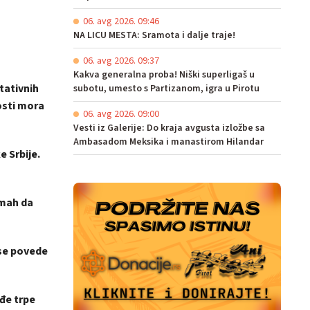
06. avg 2026. 09:46
NA LICU MESTA: Sramota i dalje traje!
06. avg 2026. 09:37
Kakva generalna proba! Niški superligaš u
tativnih
subotu, umesto s Partizanom, igra u Pirotu
osti mora
06. avg 2026. 09:00
Vesti iz Galerije: Do kraja avgusta izložbe sa
Ambasadom Meksika i manastirom Hilandar
 Srbije.
dmah da
 se povede
đe trpe