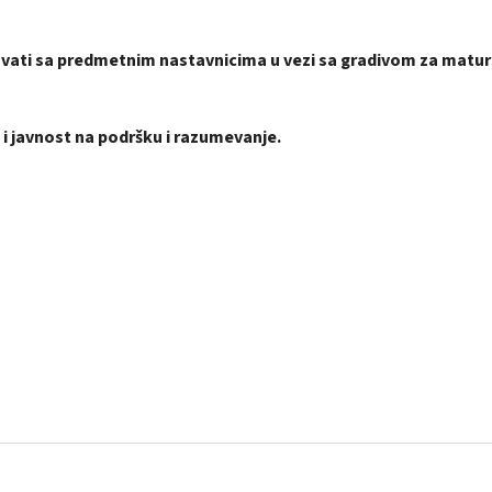
vati sa predmetnim nastavnicima u vezi sa gradivom za matur
 i javnost na podršku i razumevanje.