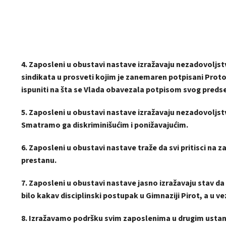
4. Zaposleni u obustavi nastave izražavaju nezadovoljs
sindikata u prosveti kojim je zanemaren potpisani Prot
ispuniti na šta se Vlada obavezala potpisom svog preds
5. Zaposleni u obustavi nastave izražavaju nezadovoljst
Smatramo ga diskriminišućim i ponižavajućim.
6. Zaposleni u obustavi nastave traže da svi pritisci na
prestanu.
7. Zaposleni u obustavi nastave jasno izražavaju stav da
bilo kakav disciplinski postupak u Gimnaziji Pirot, a u 
8. Izražavamo podršku svim zaposlenima u drugim ustan