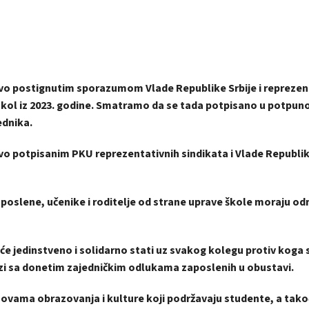
tvo postignutim sporazumom Vlade Republike Srbije i reprezen
okol iz 2023. godine. Smatramo da se tada potpisano u potpun
ednika.
vo potpisanim PKU reprezentativnih sindikata i Vlade Republike
 zaposlene, učenike i roditelje od strane uprave škole moraju o
 će jedinstveno i solidarno stati uz svakog kolegu protiv koga
vezi sa donetim zajedničkim odlukama zaposlenih u obustavi.
ovama obrazovanja i kulture koji podržavaju studente, a tako