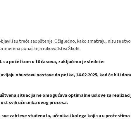
bjavili su treće saopštenje. Očigledno, kako smatraju, nisu se stvor
neprimerena ponašanja rukovodstva Škole.
. sa početkom u 10 časova, zaključeno je sledeće:
tavljaju obustavu nastave do petka, 14.02.2025, kad će biti do
ruštvena situacija ne omogućava optimalne uslove za realizaci
ost svih učesnika ovog procesa.
 sve zahteve studenata, učenika i kolega koji su u protestima