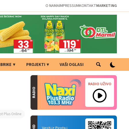
O NAMA
IMPRESSUM
KONTAKT
MARKETING
BRIKE
PROJEKTI
VAŠI OGLASI
RADIO UŽIVO
RADIO
ot Plus Online
Vesti iz Pirota i