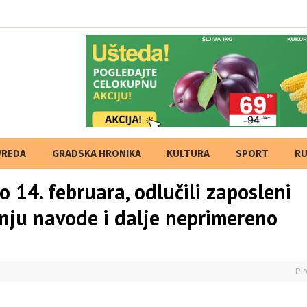
VREDA
GRADSKA HRONIKA
KULTURA
SPORT
RU
o 14. februara, odlučili zaposleni
enju navode i dalje neprimereno
Pir