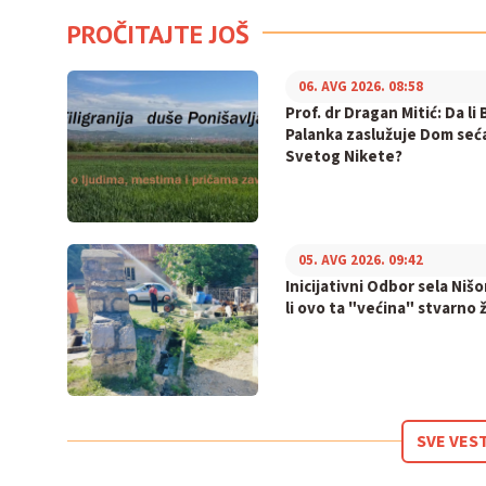
PROČITAJTE JOŠ
06. AVG 2026. 08:58
Prof. dr Dragan Mitić: Da li 
Palanka zaslužuje Dom seć
Svetog Nikete?
05. AVG 2026. 09:42
Inicijativni Odbor sela Nišo
li ovo ta "većina" stvarno ž
SVE VES