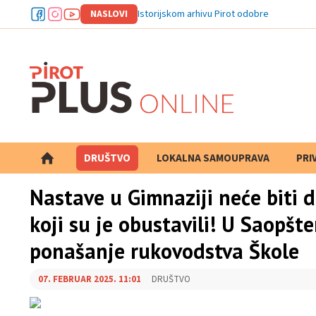
NASLOVI
Od
DRUŠTVO
LOKALNA SAMOUPRAVA
PRETRAGA
PRI
Nastave u Gimnaziji neće biti d
koji su je obustavili! U Saopšt
ponašanje rukovodstva Škole
07. FEBRUAR 2025. 11:01
DRUŠTVO