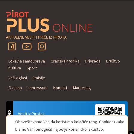
AKTUELNE VESTI I PRIČE IZ PIROTA
Lokalna samouprava
Gradska hronika
Privreda
Društvo
Kultura
Sport
Vaši oglasi
Emisije
O nama
Impressum
Kontakt
Marketing
ANDROID
Vesti iz Pirota i
Naxi Plus Radio
Obaveštavamo Vas da koristimo kolačiće (eng. Cookies) kako
Uvek u Vašem džepu!
bismo Vam omogućili najbolje korisničko iskustvo.