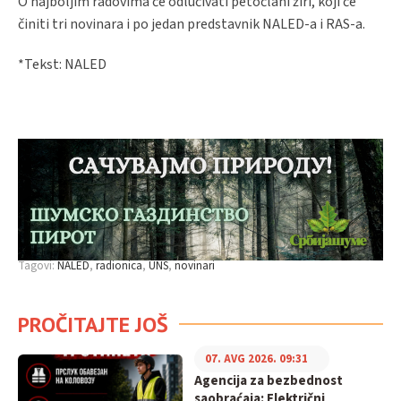
O najboljim radovima će odlučivati petočlani žiri, koji će
činiti tri novinara i po jedan predstavnik NALED-a i RAS-a.
*Tekst: NALED
Tagovi:
NALED
radionica
UNS
novinari
PROČITAJTE JOŠ
07. AVG 2026. 09:31
Agencija za bezbednost
saobraćaja: Električni