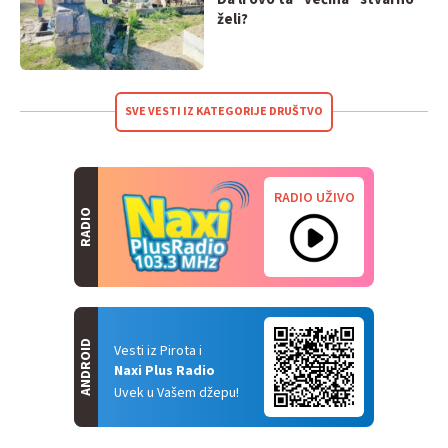
želi?
SVE VESTI IZ KATEGORIJE DRUŠTVO
RADIO UŽIVO
RADIO
ANDROID
Vesti iz Pirota i
Naxi Plus Radio
Uvek u Vašem džepu!