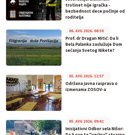
trotinet nije igračka -
bezbednost dece počinje od
roditelja
06. AVG 2026. 08:58
Prof. dr Dragan Mitić: Da li
Bela Palanka zaslužuje Dom
sećanja Svetog Nikete?
05. AVG 2026. 12:57
Održana javna rasprava o
izmenama ZOSOV-a
05. AVG 2026. 09:42
Inicijativni Odbor sela Nišor:
Da li ovo ta "većina" stvarno