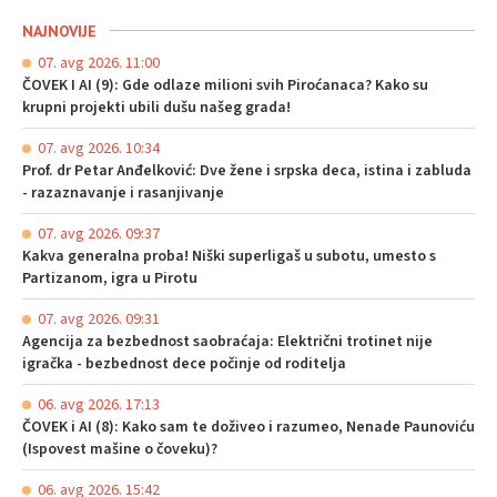
NAJNOVIJE
07. avg 2026. 11:00
ČOVEK I AI (9): Gde odlaze milioni svih Piroćanaca? Kako su
krupni projekti ubili dušu našeg grada!
07. avg 2026. 10:34
Prof. dr Petar Anđelković: Dve žene i srpska deca, istina i zabluda
- razaznavanje i rasanjivanje
07. avg 2026. 09:37
Kakva generalna proba! Niški superligaš u subotu, umesto s
Partizanom, igra u Pirotu
07. avg 2026. 09:31
Agencija za bezbednost saobraćaja: Električni trotinet nije
igračka - bezbednost dece počinje od roditelja
06. avg 2026. 17:13
ČOVEK i AI (8): Kako sam te doživeo i razumeo, Nenade Paunoviću
(Ispovest mašine o čoveku)?
06. avg 2026. 15:42