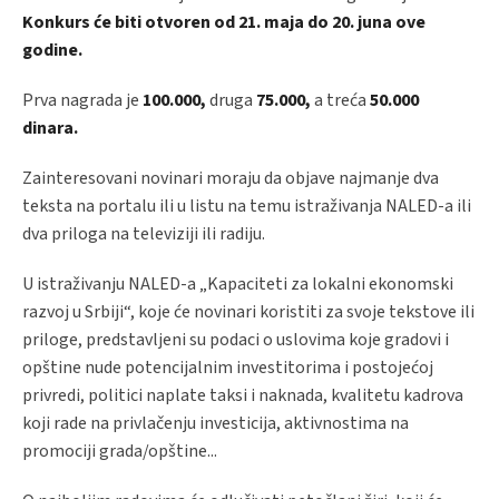
Konkurs će biti otvoren od 21. maja do 20. juna ove
godine.
Prva nagrada je
100.000,
druga
75.000,
a treća
50.000
dinara.
Zainteresovani novinari moraju da objave najmanje dva
teksta na portalu ili u listu na temu istraživanja NALED-a ili
dva priloga na televiziji ili radiju.
U istraživanju NALED-a „Kapaciteti za lokalni ekonomski
razvoj u Srbiji“, koje će novinari koristiti za svoje tekstove ili
priloge, predstavljeni su podaci o uslovima koje gradovi i
opštine nude potencijalnim investitorima i postojećoj
privredi, politici naplate taksi i naknada, kvalitetu kadrova
koji rade na privlačenju investicija, aktivnostima na
promociji grada/opštine...