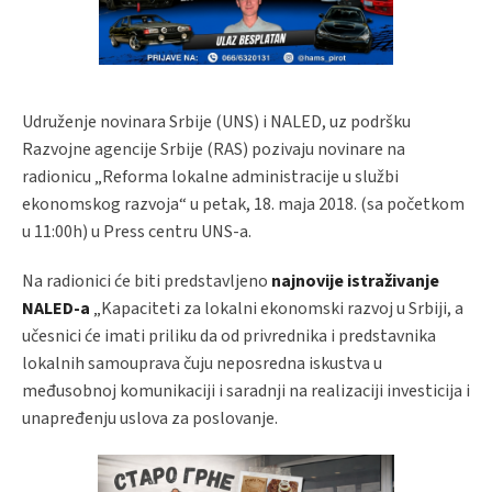
Udruženje novinara Srbije (UNS) i NALED, uz podršku
Razvojne agencije Srbije (RAS) pozivaju novinare na
radionicu „Reforma lokalne administracije u službi
ekonomskog razvoja“ u petak, 18. maja 2018. (sa početkom
u 11:00h) u Press centru UNS-a.
Na radionici će biti predstavljeno
najnovije istraživanje
NALED-a
„Kapaciteti za lokalni ekonomski razvoj u Srbiji, a
učesnici će imati priliku da od privrednika i predstavnika
lokalnih samouprava čuju neposredna iskustva u
međusobnoj komunikaciji i saradnji na realizaciji investicija i
unapređenju uslova za poslovanje.