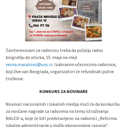
Zainteresovani za radionicu treba da pošalju radnu
biografiju do utorka, 15. maja na mejl
vesna.masalovic@uns.rs
. Izabranim učesnicima radionice,
koji žive van Beograda, organizatori će refundirati putne
troškove.
KONKURS ZA NOVINARE
Novinari nacionalnih i lokalnih medija moći će da konkurišu
za novčane nagrade sa radovima na temu istraživanja
NALED-a, koje će biti predstavljeno na radionici „Reforma
lokalne administracije u službi ekonomskog razvoja“.