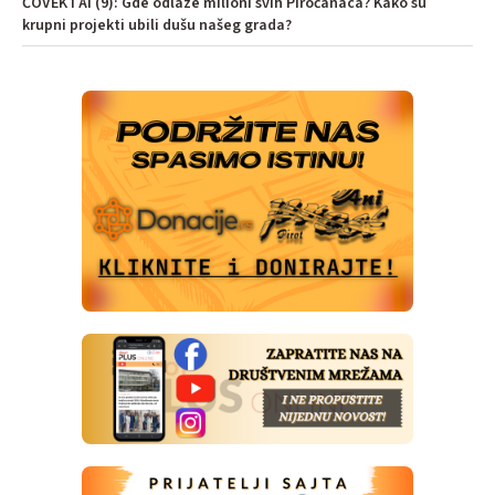
ČOVEK i AI (9): Gde odlaze milioni svih Piroćanaca? Kako su
krupni projekti ubili dušu našeg grada?