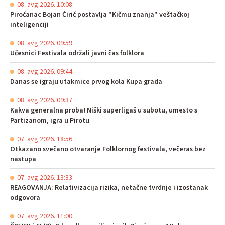
08. avg 2026. 10:08
Piroćanac Bojan Ćirić postavlja "Kičmu znanja" veštačkoj
inteligenciji
08. avg 2026. 09:59
Učesnici Festivala održali javni čas folklora
08. avg 2026. 09:44
Danas se igraju utakmice prvog kola Kupa grada
08. avg 2026. 09:37
Kakva generalna proba! Niški superligaš u subotu, umesto s
Partizanom, igra u Pirotu
07. avg 2026. 18:56
Otkazano svečano otvaranje Folklornog festivala, večeras bez
nastupa
07. avg 2026. 13:33
REAGOVANJA: Relativizacija rizika, netačne tvrdnje i izostanak
odgovora
07. avg 2026. 11:00