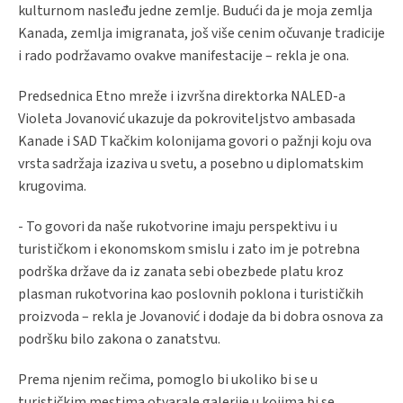
kulturnom nasleđu jedne zemlje. Budući da je moja zemlja
Kanada, zemlja imigranata, još više cenim očuvanje tradicije
i rado podržavamo ovakve manifestacije – rekla je ona.
Predsednica Etno mreže i izvršna direktorka NALED-a
Violeta Jovanović ukazuje da pokroviteljstvo ambasada
Kanade i SAD Tkačkim kolonijama govori o pažnji koju ova
vrsta sadržaja izaziva u svetu, a posebno u diplomatskim
krugovima.
- To govori da naše rukotvorine imaju perspektivu i u
turističkom i ekonomskom smislu i zato im je potrebna
podrška države da iz zanata sebi obezbede platu kroz
plasman rukotvorina kao poslovnih poklona i turističkih
proizvoda – rekla je Jovanović i dodaje da bi dobra osnova za
podršku bilo zakona o zanatstvu.
Prema njenim rečima, pomoglo bi ukoliko bi se u
turističkim mestima otvarale galerije u kojima bi se