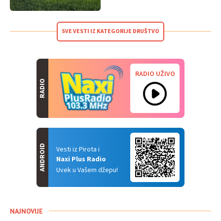
SVE VESTI IZ KATEGORIJE DRUŠTVO
RADIO UŽIVO
RADIO
ANDROID
Vesti iz Pirota i
Naxi Plus Radio
Uvek u Vašem džepu!
NAJNOVIJE