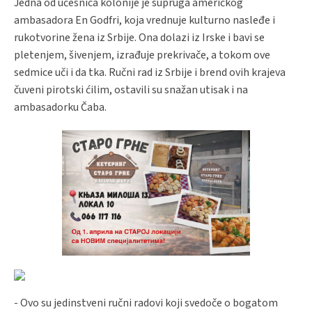
Jedna od učesnica kolonije je supruga američkog
ambasadora En Godfri, koja vrednuje kulturno nasleđe i
rukotvorine žena iz Srbije. Ona dolazi iz Irske i bavi se
pletenjem, šivenjem, izrađuje prekrivače, a tokom ove
sedmice uči i da tka. Ručni rad iz Srbije i brend ovih krajeva
čuveni pirotski ćilim, ostavili su snažan utisak i na
ambasadorku Čaba.
- Ovo su jedinstveni ručni radovi koji svedoče o bogatom