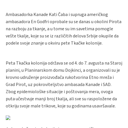
Ambasadorka Kanade Kati Čaba i supruga američkog
ambasadora En Godfri oprobale su se danas u okolini Pirota
na razboju za tkanje, a u tome su im savetima pomogle
vešte tkalje, koje su se iz različitih delova Srbije okupile da
podele svoje znanje u okviru pete Tkačke kolonije.
Peta Tkačka kolonija održava se od 4. do 7. avgusta na Staroj
planini, u Planinarskom domu Dojkinci, a organizovali su je
krovno udruženje proizvođača rukotvorina Etno mreža i
Grad Pirot, uz pokroviteljstvo ambasada Kanade i SAD.
Zbog epidemiološke situacije i poštovanja mera, ovoga
puta učestvuje manji broj tkalja, ali sve su raspoložene da
otkriju svoje male trikove, koje su godinama usavršavale.