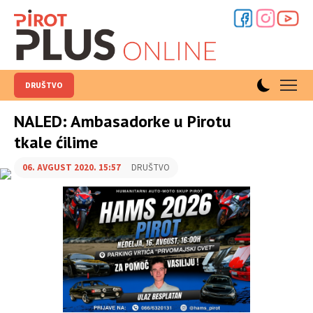
DRUŠTVO
NALED: Ambasadorke u Pirotu
tkale ćilime
06. AVGUST 2020. 15:57
DRUŠTVO