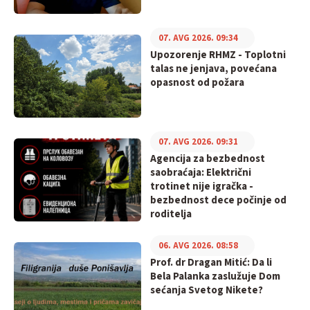
07. AVG 2026. 09:34
Upozorenje RHMZ - Toplotni
talas ne jenjava, povećana
opasnost od požara
07. AVG 2026. 09:31
Agencija za bezbednost
saobraćaja: Električni
trotinet nije igračka -
bezbednost dece počinje od
roditelja
06. AVG 2026. 08:58
Prof. dr Dragan Mitić: Da li
Bela Palanka zaslužuje Dom
sećanja Svetog Nikete?