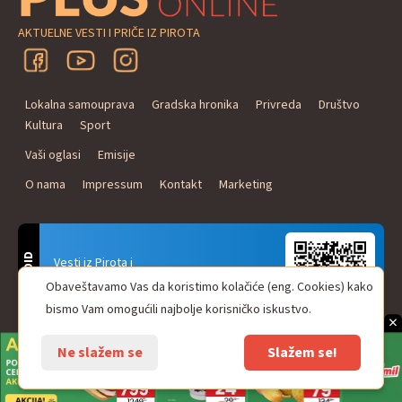
AKTUELNE VESTI I PRIČE IZ PIROTA
Lokalna samouprava
Gradska hronika
Privreda
Društvo
Kultura
Sport
Vaši oglasi
Emisije
O nama
Impressum
Kontakt
Marketing
ANDROID
Vesti iz Pirota i
Naxi Plus Radio
Obaveštavamo Vas da koristimo kolačiće (eng. Cookies) kako
Uvek u Vašem džepu!
bismo Vam omogućili najbolje korisničko iskustvo.
×
Ne slažem se
Slažem se!
© Pirot plus online - internet portal. Sva prava zadržana.
web design & development
One IT