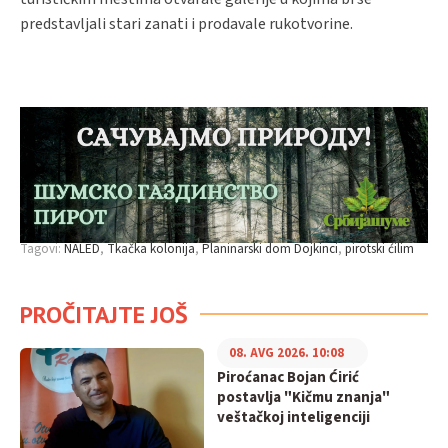
predstavljali stari zanati i prodavale rukotvorine.
Tagovi:
NALED
Tkačka kolonija
Planinarski dom Dojkinci
pirotski ćilim
PROČITAJTE JOŠ
08. AVG 2026. 10:08
Piroćanac Bojan Ćirić
postavlja "Kičmu znanja"
veštačkoj inteligenciji