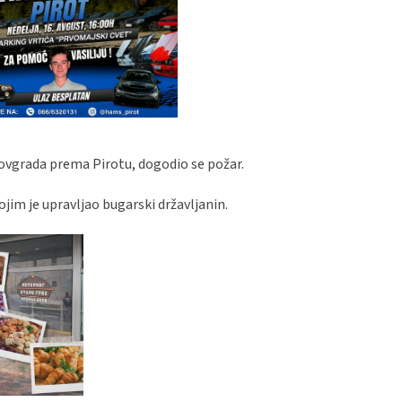
rovgrada prema Pirotu, dogodio se požar.
ojim je upravljao bugarski državljanin.