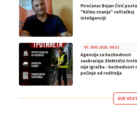
Piroćanac Bojan Ćirić posta
"Kičmu znanja" veštačkoj
inteligenciji
07. AVG 2026. 09:31
Agencija za bezbednost
saobraćaja: Električni trot
nije igračka - bezbednost 
počinje od roditelja
SVE VES