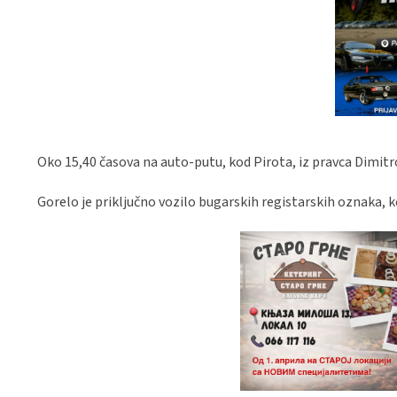
Oko 15,40 časova na auto-putu, kod Pirota, iz pravca Dimit
Gorelo je priključno vozilo bugarskih registarskih oznaka, k