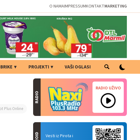
O NAMA
IMPRESSUM
KONTAKT
MARKETING
BRIKE
PROJEKTI
VAŠI OGLASI
RADIO UŽIVO
RADIO
ot Plus Online
Vesti iz Pirota i