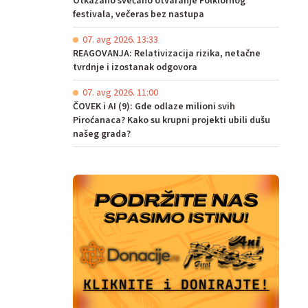
Otkazano svečano otvaranje Folklornog
festivala, večeras bez nastupa
07. avg 2026. 13:33
REAGOVANJA: Relativizacija rizika, netačne
tvrdnje i izostanak odgovora
07. avg 2026. 11:00
ČOVEK i AI (9): Gde odlaze milioni svih
Piroćanaca? Kako su krupni projekti ubili dušu
našeg grada?