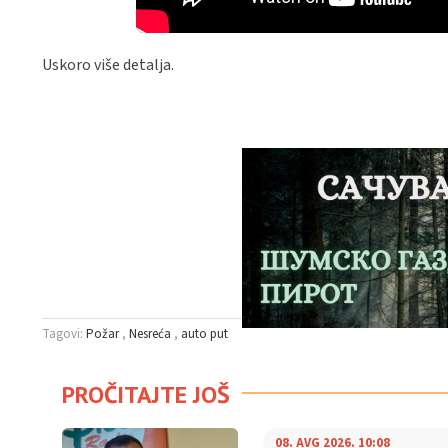
Uskoro više detalja.
Tagovi:
Požar
Nesreća
auto put
PROČITAJTE JOŠ
08. AVG 2026. 10:08