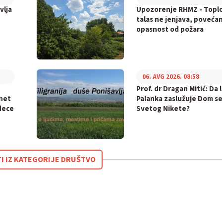
vlja
Upozorenje RHMZ - Topl
talas ne jenjava, poveća
opasnost od požara
06. AVG 2026. 08:58
Prof. dr Dragan Mitić: Da l
inet
Palanka zaslužuje Dom s
dece
Svetog Nikete?
TI IZ KATEGORIJE DRUŠTVO