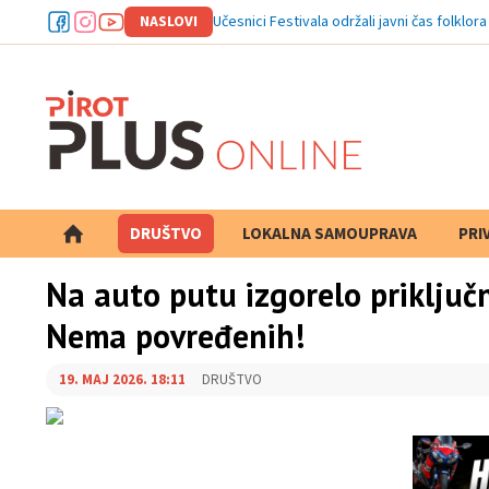
NASLOVI
Učesnici Festivala održali javni čas folklora
DRUŠTVO
LOKALNA SAMOUPRAVA
PRETRAGA
PRI
Na auto putu izgorelo priključ
Nema povređenih!
19. MAJ 2026. 18:11
DRUŠTVO