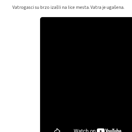
Vatrogasci su brzo izašli na lice mesta. Vatra je ugašena.