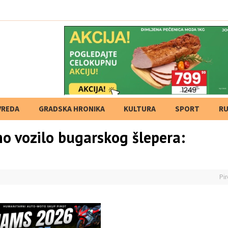
VREDA
GRADSKA HRONIKA
KULTURA
SPORT
RU
no vozilo bugarskog šlepera:
Pir