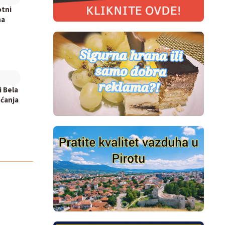
otni
na
i Bela
ećanja