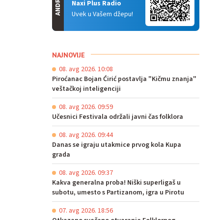
ANDROID
Naxi Plus Radio
Uvek u Vašem džepu!
NAJNOVIJE
08. avg 2026. 10:08
Piroćanac Bojan Ćirić postavlja "Kičmu znanja"
veštačkoj inteligenciji
08. avg 2026. 09:59
Učesnici Festivala održali javni čas folklora
08. avg 2026. 09:44
Danas se igraju utakmice prvog kola Kupa
grada
08. avg 2026. 09:37
Kakva generalna proba! Niški superligaš u
subotu, umesto s Partizanom, igra u Pirotu
07. avg 2026. 18:56