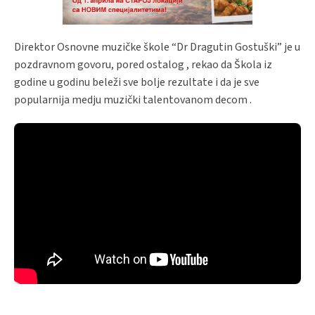
Direktor Osnovne muzičke škole “Dr Dragutin Gostuški” je u
pozdravnom govoru, pored ostalog , rekao da Škola iz
godine u godinu beleži sve bolje rezultate i da je sve
popularnija medju muzički talentovanom decom .