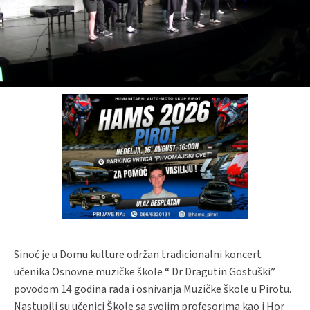
Sinoć je u Domu kulture održan tradicionalni koncert
učenika Osnovne muzičke škole “ Dr Dragutin Gostuški”
povodom 14 godina rada i osnivanja Muzičke škole u Pirotu.
Nastupili su učenici Škole sa svojim profesorima kao i Hor