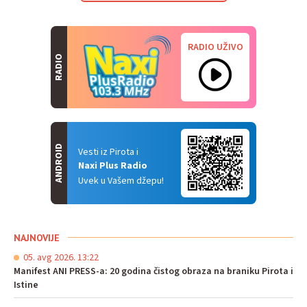
RADIO UŽIVO
RADIO
ANDROID
Vesti iz Pirota i
Naxi Plus Radio
Uvek u Vašem džepu!
NAJNOVIJE
05. avg 2026. 13:22
Manifest ANI PRESS-a: 20 godina čistog obraza na braniku Pirota i
Istine