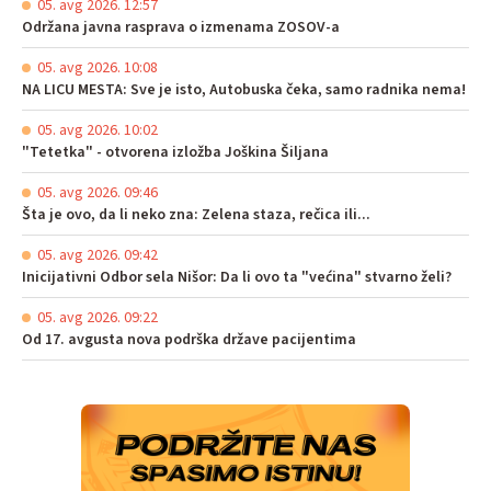
05. avg 2026. 12:57
Održana javna rasprava o izmenama ZOSOV-a
05. avg 2026. 10:08
NA LICU MESTA: Sve je isto, Autobuska čeka, samo radnika nema!
05. avg 2026. 10:02
"Tetetka" - otvorena izložba Joškina Šiljana
05. avg 2026. 09:46
Šta je ovo, da li neko zna: Zelena staza, rečica ili...
05. avg 2026. 09:42
Inicijativni Odbor sela Nišor: Da li ovo ta "većina" stvarno želi?
05. avg 2026. 09:22
Od 17. avgusta nova podrška države pacijentima