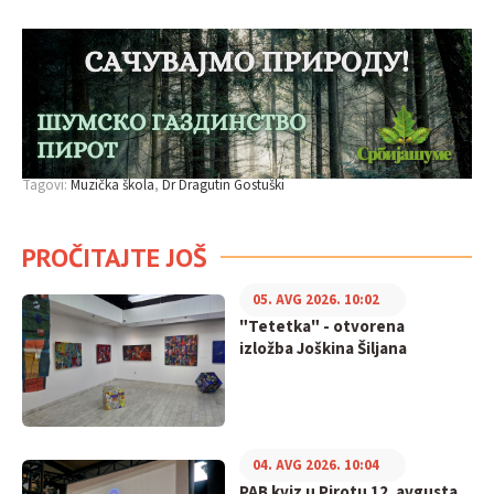
Tagovi:
Muzička škola
Dr Dragutin Gostuški
PROČITAJTE JOŠ
05. AVG 2026. 10:02
"Tetetka" - otvorena
izložba Joškina Šiljana
04. AVG 2026. 10:04
PAB kviz u Pirotu 12. avgusta