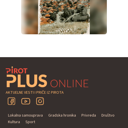
AKTUELNE VESTI I PRIČE IZ PIROTA
Lokalna samouprava
Gradska hronika
Privreda
Društvo
Kultura
Sport