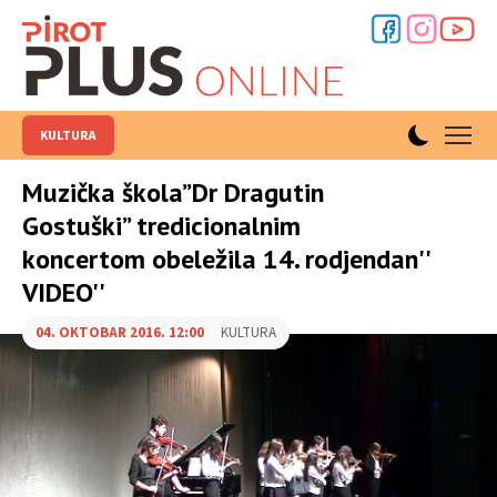
KULTURA
Muzička škola”Dr Dragutin
Gostuški” tredicionalnim
koncertom obeležila 14. rodjendan''
VIDEO''
04. OKTOBAR 2016. 12:00
KULTURA