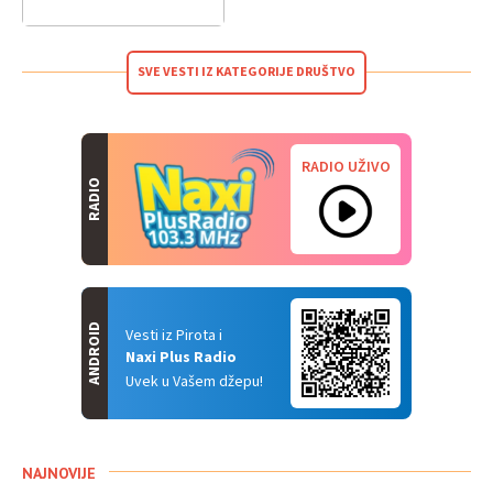
SVE VESTI IZ KATEGORIJE DRUŠTVO
RADIO UŽIVO
RADIO
ANDROID
Vesti iz Pirota i
Naxi Plus Radio
Uvek u Vašem džepu!
NAJNOVIJE