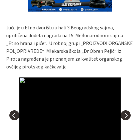
Juče je u Etno dvorištu u hali 3 Beogradskog sajma,
upriličena dodela nagrada na 15. Međunarodnom sajmu
„Etno hrana i piće“. U robnoj grupi „PROIZVODI ORGANSKE
POLjOPRIVREDE“ Mlekarska škola „Dr Obren Pejić“ iz
Pirota nagrađena je priznanjem za kvalitet organskog
ovčijeg pirotskog kačkavalja.