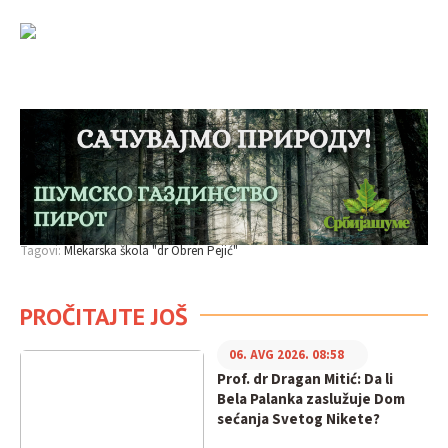
Tagovi:
Mlekarska škola "dr Obren Pejić"
PROČITAJTE JOŠ
06. AVG 2026. 08:58
Prof. dr Dragan Mitić: Da li
Bela Palanka zaslužuje Dom
sećanja Svetog Nikete?