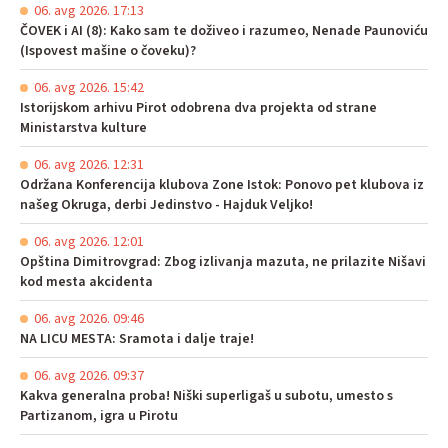
06. avg 2026. 17:13
ČOVEK i AI (8): Kako sam te doživeo i razumeo, Nenade Paunoviću
(Ispovest mašine o čoveku)?
06. avg 2026. 15:42
Istorijskom arhivu Pirot odobrena dva projekta od strane
Ministarstva kulture
06. avg 2026. 12:31
Održana Konferencija klubova Zone Istok: Ponovo pet klubova iz
našeg Okruga, derbi Jedinstvo - Hajduk Veljko!
06. avg 2026. 12:01
Opština Dimitrovgrad: Zbog izlivanja mazuta, ne prilazite Nišavi
kod mesta akcidenta
06. avg 2026. 09:46
NA LICU MESTA: Sramota i dalje traje!
06. avg 2026. 09:37
Kakva generalna proba! Niški superligaš u subotu, umesto s
Partizanom, igra u Pirotu