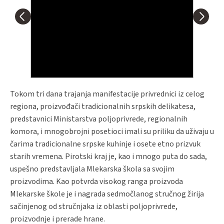
Tokom tri dana trajanja manifestacije privrednici iz celog
regiona, proizvođači tradicionalnih srpskih delikatesa,
predstavnici Ministarstva poljoprivrede, regionalnih
komora, i mnogobrojni posetioci imali su priliku da uživaju u
čarima tradicionalne srpske kuhinje i osete etno prizvuk
starih vremena. Pirotski kraj je, kao i mnogo puta do sada,
uspešno predstavljala Mlekarska škola sa svojim
proizvodima. Kao potvrda visokog ranga proizvoda
Mlekarske škole je i nagrada sedmočlanog stručnog žirija
sačinjenog od stručnjaka iz oblasti poljoprivrede,
proizvodnje i prerade hrane.