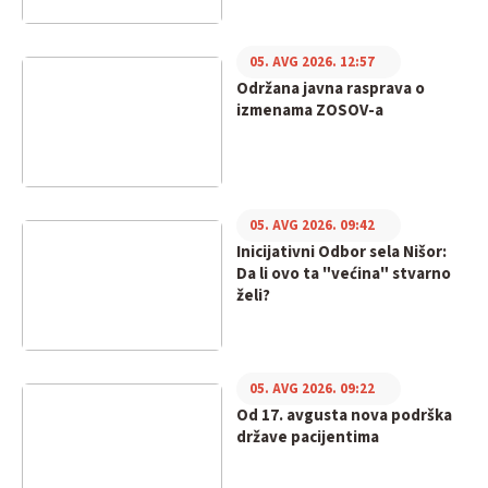
05. AVG 2026. 12:57
Održana javna rasprava o
izmenama ZOSOV-a
05. AVG 2026. 09:42
Inicijativni Odbor sela Nišor:
Da li ovo ta "većina" stvarno
želi?
05. AVG 2026. 09:22
Od 17. avgusta nova podrška
države pacijentima