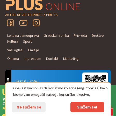
AKTUELNE VESTI I PRIČE IZ PIROTA
Lokalna samouprava
Gradska hronika
Privreda
Društvo
Kultura
Sport
Vaši oglasi
Emisije
O nama
Impressum
Kontakt
Marketing
ANDROID
Vesti iz Pirota i
Naxi Plus Radio
Obaveštavamo Vas da koristimo kolačiće (eng. Cookies) kako
Uvek u Vašem džepu!
bismo Vam omogućili najbolje korisničko iskustvo.
Ne slažem se
Slažem se!
© Pirot plus online - internet portal. Sva prava zadržana.