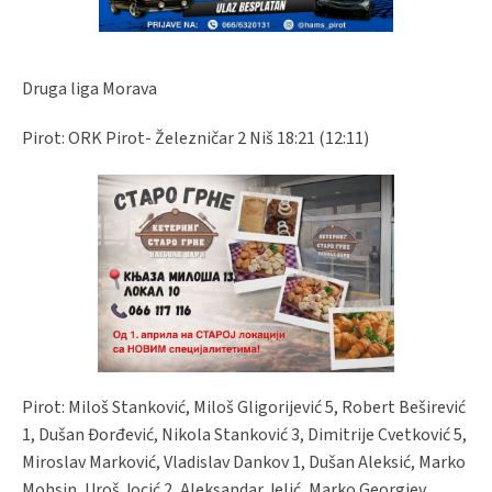
Druga liga Morava
Pirot: ORK Pirot- Železničar 2 Niš 18:21 (12:11)
Pirot: Miloš Stanković, Miloš Gligorijević 5, Robert Beširević
1, Dušan Đorđević, Nikola Stanković 3, Dimitrije Cvetković 5,
Miroslav Marković, Vladislav Dankov 1, Dušan Aleksić, Marko
Mohsin, Uroš Jocić 2, Aleksandar Jelić, Marko Georgiev,