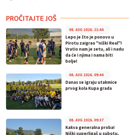
PROČITAJTE JOŠ
08. AVG 2026. 21:44
Lepo je što je ponovo u
Pirotu zaigrao "niški Real"!
Vratio nam je setu, ali i nadu
da će i njima i nama biti
bolje!
08. AVG 2026. 09:44
Danas se igraju utakmice
prvog kola Kupa grada
08. AVG 2026. 09:37
Kakva generalna proba!
Niški superligaš u subotu,