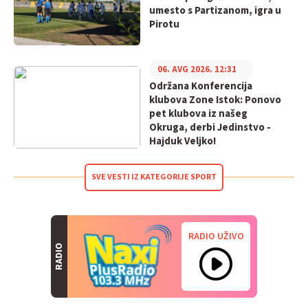
umesto s Partizanom, igra u
Pirotu
06. AVG 2026. 12:31
Održana Konferencija
klubova Zone Istok: Ponovo
pet klubova iz našeg
Okruga, derbi Jedinstvo -
Hajduk Veljko!
SVE VESTI IZ KATEGORIJE SPORT
RADIO UŽIVO
RADIO