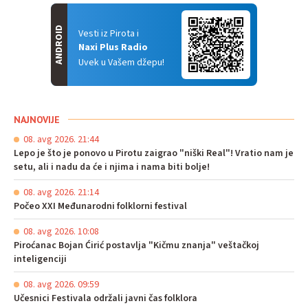
ANDROID
Vesti iz Pirota i
Naxi Plus Radio
Uvek u Vašem džepu!
NAJNOVIJE
08. avg 2026. 21:44
Lepo je što je ponovo u Pirotu zaigrao "niški Real"! Vratio nam je
setu, ali i nadu da će i njima i nama biti bolje!
08. avg 2026. 21:14
Počeo XXI Međunarodni folklorni festival
08. avg 2026. 10:08
Piroćanac Bojan Ćirić postavlja "Kičmu znanja" veštačkoj
inteligenciji
08. avg 2026. 09:59
Učesnici Festivala održali javni čas folklora