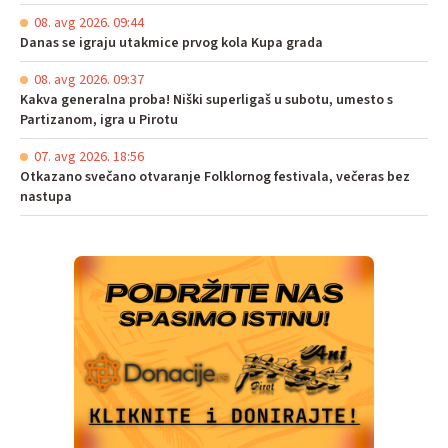
08. avg 2026. 09:44
Danas se igraju utakmice prvog kola Kupa grada
08. avg 2026. 09:37
Kakva generalna proba! Niški superligaš u subotu, umesto s
Partizanom, igra u Pirotu
07. avg 2026. 18:56
Otkazano svečano otvaranje Folklornog festivala, večeras bez
nastupa