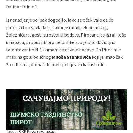
Dalibor Drinić 1
Iznenadjenje se ipak dogodilo. Iako se očekivalo da će
pirotski tim savladati , takodje mladu ekipu niškog
Železničara, gosti su osvojili bodove. Piroćanci su igrali loše
u napadu, propustili brojne prilike što je bilo dovioljno
talentovanim Nišlijamam da osvoje bodove. Da Pirot nije
imao na golu odličnog
Miloša Stankovića
koji je imao čak
2o odbrana, domaći bi pretrpeli pravu katastrofu.
Tagovi:
ORK Pirot
rukometasi