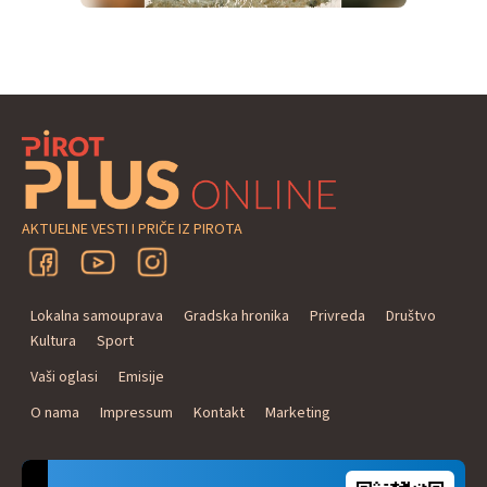
AKTUELNE VESTI I PRIČE IZ PIROTA
Lokalna samouprava
Gradska hronika
Privreda
Društvo
Kultura
Sport
Vaši oglasi
Emisije
O nama
Impressum
Kontakt
Marketing